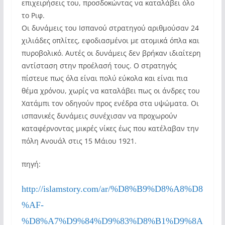
επιχειρήσεις του, προσδοκώντας να καταλάβει όλο
το Ριφ.
Οι δυνάμεις του Ισπανού στρατηγού αριθμούσαν 24
χιλιάδες οπλίτες, εφοδιασμένοι με ατομικά όπλα και
πυροβολικό. Αυτές οι δυνάμεις δεν βρήκαν ιδιαίτερη
αντίσταση στην προέλασή τους. Ο στρατηγός
πίστευε πως όλα είναι πολύ εύκολα και είναι πια
θέμα χρόνου, χωρίς να καταλάβει πως οι άνδρες του
Χατάμπι τον οδηγούν προς ενέδρα στα υψώματα. Οι
ισπανικές δυνάμεις συνέχισαν να προχωρούν
καταφέρνοντας μικρές νίκες έως που κατέλαβαν την
πόλη Ανουάλ στις 15 Μάιου 1921.
πηγή:
http://islamstory.com/ar/%D8%B9%D8%A8%D8
%AF-
%D8%A7%D9%84%D9%83%D8%B1%D9%8A