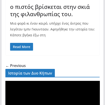
ο πιστός βρίσκεται στην σκιά
της φιλανθρωπίας του.
Μια φορά κι έναν καιρό, υπήρχε ένας άντρας που
λεγόταν Ιμπν Γκουντααν. Αφηγήθηκε την ιστορία του:
Κάποτε βγήκα έξω στη
Read More
← Previous
Ιστορία των Δυο Κήπων
V
i
d
e