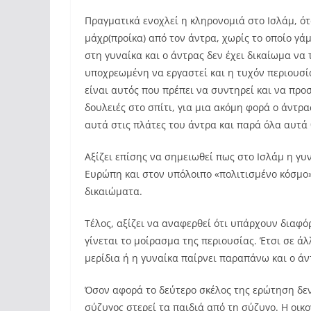
Πραγματικά ενοχλεί η κληρονομιά στο Ισλάμ, ότ
μάχρ(προίκα) από τον άντρα, χωρίς το οποίο γά
στη γυναίκα και ο άντρας δεν έχει δικαίωμα να 
υποχρεωμένη να εργαστεί και η τυχόν περιουσία
είναι αυτός που πρέπει να συντηρεί και να προσφ
δουλειές στο σπίτι, για μια ακόμη φορά ο άντρ
αυτά στις πλάτες του άντρα και παρά όλα αυτά
Αξίζει επίσης να σημειωθεί πως στο Ισλάμ η γυ
Ευρώπη και στον υπόλοιπο «πολιτισμένο κόσμο»
δικαιώματα.
Τέλος, αξίζει να αναφερθεί ότι υπάρχουν διαφ
γίνεται το μοίρασμα της περιουσίας. Έτσι σε άλ
μερίδια ή η γυναίκα παίρνει παραπάνω και ο άν
Όσον αφορά το δεύτερο σκέλος της ερώτηση δεν
σύζυγος στερεί τα παιδιά από τη σύζυγο. Η οικο