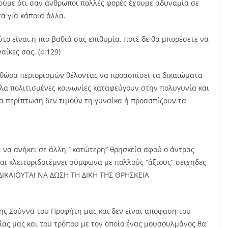
τούμε ότι σαν άνθρωποι πολλές φορές έχουμε αδυναμία σε
α για κάποια άλλα.
το είναι η πιο βαθιά σας επιθυμία, ποτέ δε θα μπορέσετε να
αίκες σας. (4:129)
ηθώρα περιορισμών θέλοντας να προασπίσει τα δικαιώματα
άλλα πολιτισμένες κοινωνίες καταφεύγουν στην πολυγυνία και
ία περίπτωση δεν τιμούν τη γυναίκα ή προασπίζουν τα
 να ανήκει σε άλλη ¨κατώτερη” θρησκεία αφού ο άντρας
(και κλειτοριδοτέμνει σύμφωνα με πολλούς “άξιους” σεϊχηδες
ΔΙΚΑΙΟΥΤΑΙ ΝΑ ΔΩΣΗ ΤΗ ΔΙΚΗ ΤΗΣ ΘΡΗΣΚΕΙΑ
της Σούννα του Προφήτη μας και δεν είναι απόφαση του
ίας μας και του τρόπου με τον οποίο ένας μουσουλμάνος θα