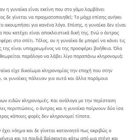
αν η γυναίκα είναι εκείνη που στο γάμο λαμβάνει
μος δε γίνεται να πραγματοποιηθεί; Το μάχρ επίσης ανήκει
το ακουμπήσει για κανένα λόγο. Επίσης, η γυναίκα δεν είναι
 που κατέχει είναι αποκλειστικά δική της. Ενώ ο άντρας
έρει στο σπίτι. Τέλος, αν η γυναίκα δε μπορεί να κάνει τις
ας της είναι υποχρεωμένος να της προσφέρει βοήθεια. Όλα
 θεωρείται παράλογο να λάβει λίγο παραπάνω κληρονομιά;
ναίκα είχε δικαίωμα κληρονομίας την εποχή που στην
, οι γυναίκες πάλευαν για αυτά και άλλα παρόμοια
όρων ειδών κληρονομιές. Και ανάλογα με την περίσταση
λες περιπτώσεις, ο άντρας και η γυναίκα παίρνουν δύο ίσα
τρας κάποιες φορές δεν κληρονομεί τίποτα.
 έχει νόημα και δε γίνεται κατανοητό πως ακριβώς ο
γένεια και τα παιδιά βρίσκονται κάτω από μια στέγη και