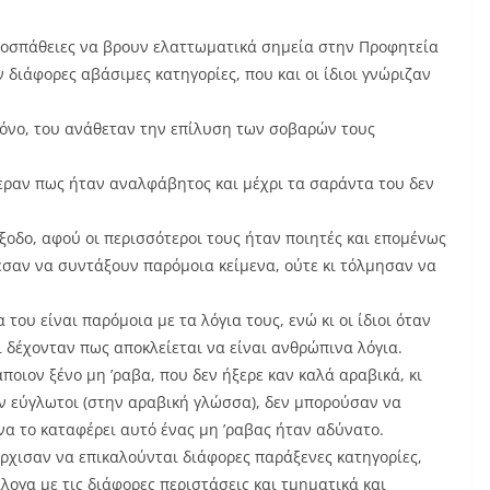
προσπάθειες να βρουν ελαττωματικά σημεία στην Προφητεία
διάφορες αβάσιμες κατηγορίες, που και οι ίδιοι γνώριζαν
χρόνο, του ανάθεταν την επίλυση των σοβαρών τους
εραν πως ήταν αναλφάβητος και μέχρι τα σαράντα του δεν
.
έξοδο, αφού οι περισσότεροι τους ήταν ποιητές και επομένως
σαν να συντάξουν παρόμοια κείμενα, ούτε κι τόλμησαν να
 του είναι παρόμοια με τα λόγια τους, ενώ κι οι ίδιοι όταν
 δέχονταν πως αποκλείεται να είναι ανθρώπινα λόγια.
ποιον ξένο μη ’ραβα, που δεν ήξερε καν καλά αραβικά, κι
αν εύγλωτοι (στην αραβική γλώσσα), δεν μπορούσαν να
να το καταφέρει αυτό ένας μη ’ραβας ήταν αδύνατο.
ρχισαν να επικαλούνται διάφορες παράξενες κατηγορίες,
λογα με τις διάφορες περιστάσεις και τμηματικά και