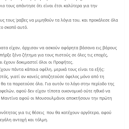
νιο τους απάντησε ότι είναι έτσι καλύτερα για την
υς τους ’ραβες να μιμηθούν τα λόγια του, και προκάλεσε όλα
το σκοπό αυτό.
ματα είχαν, άρχισαν να ασκούν αφόρητα βάσανα εις βάρους
πήρξε ξένο ζήτημα για τους πιστούς σε όλες τις εποχές,
ι έχουν δοκιμαστεί όλοι οι Προφήτες.
έχουν πάντα κάποια οφέλη, μερικά τους είναι τα εξής:
στός, γιατί αν κανείς αποζητούσε όφελος μόνο από τη
 θα τα παρατούσε όλα. Για αυτόν το λόγο στην περίοδο της
οφελών, αφού δεν είχαν τίποτα οικονομικό ούτε ηθικό να
τη Μαντίνα αφού οι Μουσουλμάνοι αποκτήσουν την πρώτη
θυνότητας για τις θέσεις που θα κατέχουν αργότερα, αφού
μεγάλη αντοχή και τόλμη.