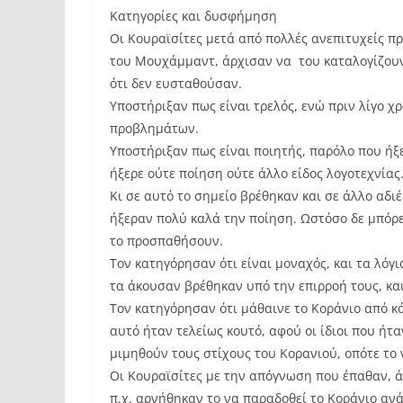
Κατηγορίες και δυσφήμηση
Οι Κουραϊσίτες μετά από πολλές ανεπιτυχείς 
του Μουχάμμαντ, άρχισαν να του καταλογίζουν 
ότι δεν ευσταθούσαν.
Υποστήριξαν πως είναι τρελός, ενώ πριν λίγο 
προβλημάτων.
Υποστήριξαν πως είναι ποιητής, παρόλο που ήξ
ήξερε ούτε ποίηση ούτε άλλο είδος λογοτεχνίας
Κι σε αυτό το σημείο βρέθηκαν και σε άλλο αδι
ήξεραν πολύ καλά την ποίηση. Ωστόσο δε μπόρε
το προσπαθήσουν.
Τον κατηγόρησαν ότι είναι μοναχός, και τα λόγια
τα άκουσαν βρέθηκαν υπό την επιρροή τους, και
Τον κατηγόρησαν ότι μάθαινε το Κοράνιο από κά
αυτό ήταν τελείως κουτό, αφού οι ίδιοι που ήτ
μιμηθούν τους στίχους του Κορανιού, οπότε το 
Οι Κουραϊσίτες με την απόγνωση που έπαθαν, ά
π.χ. αρνήθηκαν το να παραδοθεί το Κοράνιο ανά