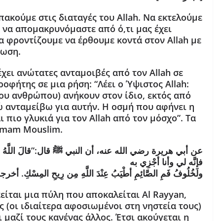
υπακούμε στις διαταγές του Allah. Να εκτελούμε
αι να απομακρυνόμαστε από ό,τι μας έχει
να φροντίζουμε να έρθουμε κοντά στον Allah με
ίωση.
έχει ανώτατες ανταμοιβές από τον Allah σε
ροφήτης σε μια ρήση: “Λέει ο Ύψιστος Allah:
του ανθρώπου) ανήκουν στον ίδιο, εκτός από
γώ ανταμείβω για αυτήν. Η οσμή που αφήνει η
 πιο γλυκιά για τον Allah από τον μόσχο”. Τα
Imam Mouslim.
فإنَّه لي وأنا أجْزِي به
ولَخُلُوفُ فَمِ الصَّائِمِ أطْيَبُ عِنْدَ اللَّهِ مِن رِيحِ المِسْكِ. أخرجه البخاري (27)
κείται μια πύλη που αποκαλείται Al Rayyan,
 (οι ιδιαίτερα αφοσιωμένοι στη νηστεία τους)
ι μαζί τους κανένας άλλος. Έτσι ακούγεται η