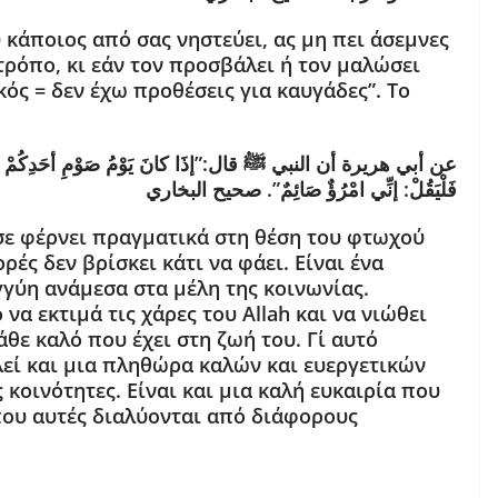
υ κάποιος από σας νηστεύει, ας μη πει άσεμνες
τρόπο, κι εάν τον προσβάλει ή τον μαλώσει
κός = δεν έχω προθέσεις για καυγάδες”. Το
عن أبي هريرة أن النبي ﷺ قال:”إذَا كانَ يَوْمُ صَوْمِ أحَدِكُمْ فلا يَر،
فَلْيَقُلْ: إنِّي امْرُؤٌ صَائِمٌ”. صحيح البخاري
 σε φέρνει πραγματικά στη θέση του φτωχού
ρές δεν βρίσκει κάτι να φάει. Είναι ένα
γγύη ανάμεσα στα μέλη της κοινωνίας.
να εκτιμά τις χάρες του Allah και να νιώθει
ε καλό που έχει στη ζωή του. Γι΄ αυτό
ί και μια πληθώρα καλών και ευεργετικών
κοινότητες. Είναι και μια καλή ευκαιρία που
 που αυτές διαλύονται από διάφορους