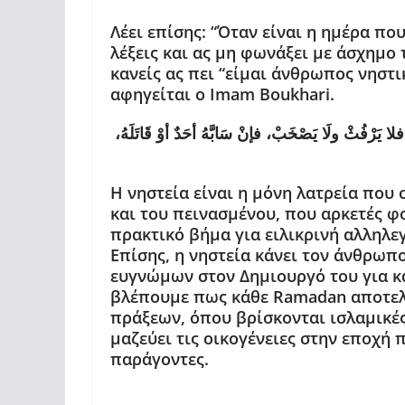
Λέει επίσης: “Όταν είναι η ημέρα πο
λέξεις και ας μη φωνάξει με άσχημο 
κανείς ας πει “είμαι άνθρωπος νηστι
αφηγείται ο Imam Boukhari.
ْفُثْ ولَا يَصْخَبْ، فإنْ سَابَّهُ أحَدٌ أوْ قَاتَلَهُ
Η νηστεία είναι η μόνη λατρεία που
και του πεινασμένου, που αρκετές φο
πρακτικό βήμα για ειλικρινή αλληλε
Επίσης, η νηστεία κάνει τον άνθρωπο 
ευγνώμων στον Δημιουργό του για κάθ
βλέπουμε πως κάθε Ramadan αποτελε
πράξεων, όπου βρίσκονται ισλαμικές 
μαζεύει τις οικογένειες στην εποχή
παράγοντες.