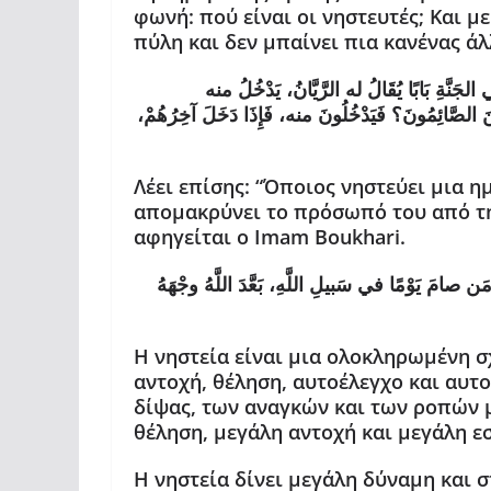
φωνή: πού είναι οι νηστευτές; Και με
πύλη και δεν μπαίνει πια κανένας άλ
بًا يُقَالُ له الرَّيَّانُ، يَدْخُلُ منه
َيْنَ الصَّائِمُونَ؟ فَيَدْخُلُونَ منه، فَإِذَا دَخَلَ آخِرُهُمْ
Λέει επίσης: “Όποιος νηστεύει μια η
απομακρύνει το πρόσωπό του από τη
αφηγείται ο Imam Boukhari.
مًا في سَبيلِ اللَّهِ، بَعَّدَ اللَّهُ وجْهَهُ
Η νηστεία είναι μια ολοκληρωμένη 
αντοχή, θέληση, αυτοέλεγχο και αυτο
δίψας, των αναγκών και των ροπών μ
θέληση, μεγάλη αντοχή και μεγάλη ε
Η νηστεία δίνει μεγάλη δύναμη και 