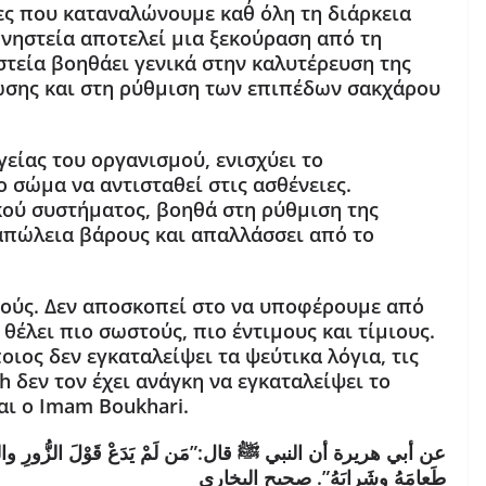
ς που καταναλώνουμε καθ΄ όλη τη διάρκεια
 νηστεία αποτελεί μια ξεκούραση από τη
στεία βοηθάει γενικά στην καλυτέρευση της
ρωσης και στη ρύθμιση των επιπέδων σακχάρου
είας του οργανισμού, ενισχύει το
 σώμα να αντισταθεί στις ασθένειες.
ικού συστήματος, βοηθά στη ρύθμιση της
απώλεια βάρους και απαλλάσσει από το
πούς. Δεν αποσκοπεί στο να υποφέρουμε από
 θέλει πιο σωστούς, πιο έντιμους και τίμιους.
οιος δεν εγκαταλείψει τα ψεύτικα λόγια, τις
ah δεν τον έχει ανάγκη να εγκαταλείψει το
αι ο Imam Boukhari.
عن أبي هريرة أن النبي ﷺ قال:”مَن لَمْ يَدَعْ قَوْلَ الزُّورِ والعَمَل
طَعامَهُ وشَرابَهُ”. صحيح البخاري