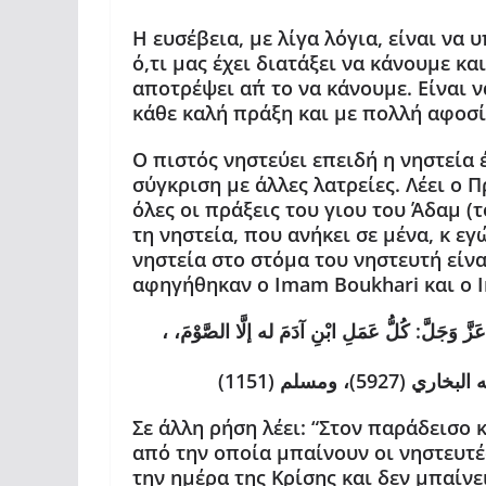
Η ευσέβεια, με λίγα λόγια, είναι να 
ό,τι μας έχει διατάξει να κάνουμε κ
αποτρέψει απ΄ το να κάνουμε. Είναι 
κάθε καλή πράξη και με πολλή αφοσ
Ο πιστός νηστεύει επειδή η νηστεία 
σύγκριση με άλλες λατρείες. Λέει ο Π
όλες οι πράξεις του γιου του Άδαμ (
τη νηστεία, που ανήκει σε μένα, κ ε
νηστεία στο στόμα του νηστευτή είναι
αφηγήθηκαν ο Imam Boukhari και ο 
، عن أبي هريرة رضي الله عنه، أن النبي ﷺ قال:”قالَ اللَّهُ عَزَّ وَجَلَّ: كُلُّ عَمَلِ ابْنِ آدَمَ له إلَّا الصَّوْمَ،
59)، ومسلم (1151
Σε άλλη ρήση λέει: “Στον παράδεισο 
από την οποία μπαίνουν οι νηστευτές
την ημέρα της Κρίσης και δεν μπαίνε