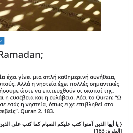
ΤΑ
 Ramadan;
α έχει γίνει μια απλή καθημερινή συνήθεια,
οπούς. Αλλά η νηστεία έχει πολλές σημαντικές
ήσουμε ώστε να επιτευχθούν οι σκοποί της.
ι η ευσέβεια και η ευλάβεια. Λέει το Quran: “Ω
 σε εσάς η νηστεία, όπως είχε επιβληθεί στα
εβείς”. Quran 2. 183.
{يا أيها الذين آمنوا كتب عليكم الصيام كما كتب على الذين من قبلكم لعلكم تتقون }
[البقرة: 183]