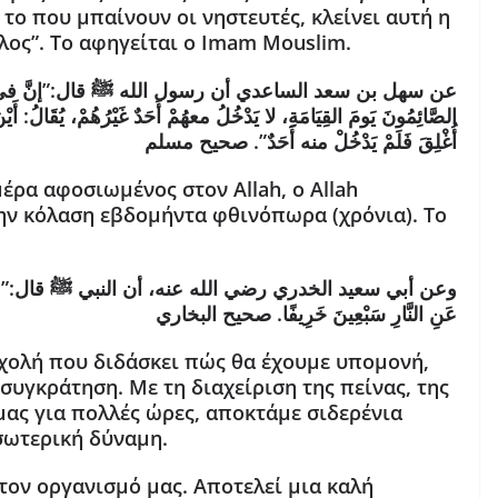
 το που μπαίνουν οι νηστευτές, κλείνει αυτή η
λος”. Το αφηγείται ο Imam Mouslim.
عن سهل بن سعد الساعدي أن رسول الله ﷺ قال:”إنَّ في الجَنَّةِ بَا
الصَّائِمُونَ يَومَ القِيَامَةِ، لا يَدْخُلُ معهُمْ أَحَدٌ غَيْرُهُمْ، يُقَالُ: أ،
أُغْلِقَ فَلَمْ يَدْخُلْ منه أَحَدٌ”. صحيح مسلم
μέρα αφοσιωμένος στον Allah, ο Allah
ν κόλαση εβδομήντα φθινόπωρα (χρόνια). Το
وعن أبي سعيد الخدري رضي الله عنه، أن النبي ﷺ قال:”مَن صامَ يَوْ
عَنِ النَّارِ سَبْعِينَ خَرِيفًا. صحيح البخاري
σχολή που διδάσκει πώς θα έχουμε υπομονή,
συγκράτηση. Με τη διαχείριση της πείνας, της
ας για πολλές ώρες, αποκτάμε σιδερένια
σωτερική δύναμη.
στον οργανισμό μας. Αποτελεί μια καλή