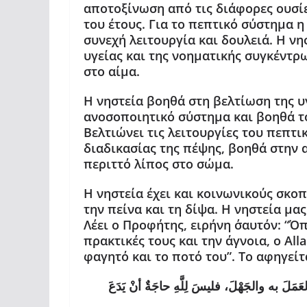
αποτοξίνωση από τις διάφορες ουσίε
του έτους. Για το πεπτικό σύστημα η
συνεχή λειτουργία και δουλειά. Η νη
υγείας και της νοηματικής συγκέντ
στο αίμα.
Η νηστεία βοηθά στη βελτίωση της υγ
ανοσοποιητικό σύστημα και βοηθά το
Βελτιώνει τις λειτουργίες του πεπτ
διαδικασίας της πέψης, βοηθά στην 
περιττό λίπος στο σώμα.
Η νηστεία έχει και κοινωνικούς σκο
την πείνα και τη δίψα. Η νηστεία μας
Λέει ο Προφήτης, ειρήνη σ΄αυτόν: “Όπ
πρακτικές τους και την άγνοια, ο All
φαγητό και το ποτό του”. Το αφηγείτ
َ به والجَهْلَ، فليسَ لِلَّهِ حاجَةٌ أنْ يَدَعَ