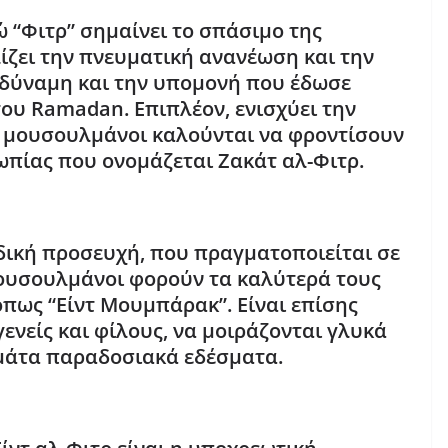
νώ “Φιτρ” σημαίνει το σπάσιμο της
λίζει την πνευματική ανανέωση και την
η δύναμη και την υπομονή που έδωσε
του Ramadan. Επιπλέον, ενισχύει την
ι μουσουλμάνοι καλούνται να φροντίσουν
πίας που ονομάζεται Ζακάτ αλ-Φιτρ.
ειδική προσευχή, που πραγματοποιείται σε
μουσουλμάνοι φορούν τα καλύτερά τους
όπως “Είντ Μουμπάρακ”. Είναι επίσης
νείς και φίλους, να μοιράζονται γλυκά
εμάτα παραδοσιακά εδέσματα.