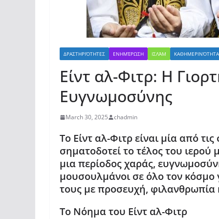
ΔΡΑΣΤΗΡΙΌΤΗΤΕΣ
ΕΝΗΜΈΡΩΣΗ
ΙΣΛΆΜ
ΚΑΘΗΜΕΡΙΝΌΤΗΤΑ
Είντ αλ-Φιτρ: Η Γιορτ
Ευγνωμοσύνης
March 30, 2025
chadmin
Το Είντ αλ-Φιτρ είναι μία από τις
σηματοδοτεί το τέλος του ιερού 
μια περίοδος χαράς, ευγνωμοσύν
μουσουλμάνοι σε όλο τον κόσμο 
τους με προσευχή, φιλανθρωπία κ
Το Νόημα του Είντ αλ-Φιτρ