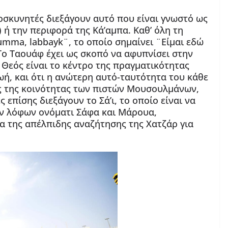
οσκυνητές διεξάγουν αυτό που είναι γνωστό ως
ή την περιφορά της Κά’αμπα. Καθ’ όλη τη
umma, labbayk¨, το οποίο σημαίνει ¨Είμαι εδώ
 Το Ταουάφ έχει ως σκοπό να αφυπνίσει στην
Θεός είναι το κέντρο της πραγματικότητας
ωή, και ότι η ανώτερη αυτό-ταυτότητα του κάθε
ος της κοινότητας των πιστών Μουσουλμάνων,
επίσης διεξάγουν το Σά’ι, το οποίο είναι να
ών λόφων ονόματι Σάφα και Μάρουα,
α της απέλπιδης αναζήτησης της Χατζάρ για