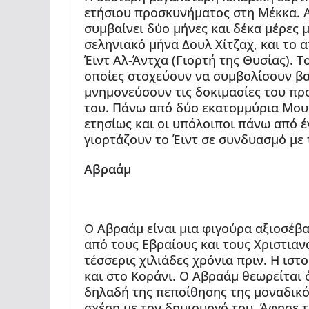
ετήσιου προσκυνήματος στη Μέκκα. Α
συμβαίνει δύο μήνες και δέκα μέρες μ
σεληνιακό μήνα Δουλ Χίτζαχ, και το 
Έιντ Αλ-Άντχα (Γιορτή της Θυσίας). Τ
οποίες στοχεύουν να συμβολίσουν βασ
μνημονεύσουν τις δοκιμασίες του προ
του. Πάνω από δύο εκατομμύρια Μο
ετησίως και οι υπόλοιποι πάνω από
γιορτάζουν το Έιντ σε συνδυασμό με 
Αβραάμ
Ο Αβραάμ είναι μια φιγούρα αξιοσέβ
από τους Εβραίους και τους Χριστια
τέσσερις χιλιάδες χρόνια πριν. Η ιστ
και στο Κοράνι. Ο Αβραάμ θεωρείται 
δηλαδή της πεποίθησης της μοναδικ
σχέση με τον δημιουργό του. Άφησε τ