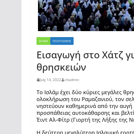
ΙΣΛΆΜ
ΠΟΛΙΤΙΣΜΌΣ
Εισαγωγή στο Χάτζ 
θρησκειών
July 14, 2022
chadmin
Το Ισλάμ έχει δύο κύριες μεγάλες θρ
ολοκλήρωση του Ραμαζανιού, τον σε
νηστεύουν καθημερινά από την αυγή 
προσπάθειας αυτοκάθαρσης και βελτί
Έιντ Αλ-Φίτρ (Γιορτή της Λήξης της Ν
Η δεύτερη μεγαλύτερη Ισλαμική εορτή