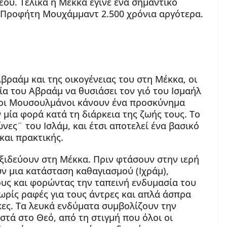
ού. Τελικά η Μέκκα έγινε ένα σημαντικό
 Προφήτη Μουχάμμαντ 2.500 χρόνια αργότερα.
ραάμ και της οικογένειας του στη Μέκκα, οι
α του Αβραάμ να θυσιάσει τον γιό του Ισμαήλ
 οι Μουσουλμάνοι κάνουν ένα προσκύνημα
 μία φορά κατά τη διάρκεια της ζωής τους. Το
νες¨ του Ισλάμ, και έτσι αποτελεί ένα βασικό
και πρακτικής.
ιδεύουν στη Μέκκα. Πριν φτάσουν στην ιερή
 μια κατάσταση καθαγιασμού (Ιχράμ),
ους και φορώντας την ταπεινή ενδυμασία του
ρίς ραφές για τους άντρες και απλά άσπρα
κες. Τα λευκά ενδύματα συμβολίζουν την
τά στο Θεό, από τη στιγμή που όλοι οι