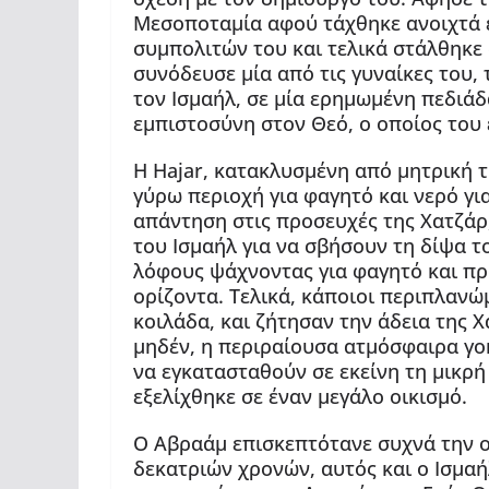
Μεσοποταμία αφού τάχθηκε ανοιχτά 
συμπολιτών του και τελικά στάλθηκε 
συνόδευσε μία από τις γυναίκες του, 
τον Ισμαήλ, σε μία ερημωμένη πεδιάδ
εμπιστοσύνη στον Θεό, ο οποίος του ε
Η Hajar, κατακλυσμένη από μητρική τ
γύρω περιοχή για φαγητό και νερό γι
απάντηση στις προσευχές της Χατζάρ
του Ισμαήλ για να σβήσουν τη δίψα 
λόφους ψάχνοντας για φαγητό και π
ορίζοντα. Τελικά, κάποιοι περιπλαν
κοιλάδα, και ζήτησαν την άδεια της Χ
μηδέν, η περιραίουσα ατμόσφαιρα γο
να εγκατασταθούν σε εκείνη τη μικρή 
εξελίχθηκε σε έναν μεγάλο οικισμό.
Ο Αβραάμ επισκεπτότανε συχνά την οι
δεκατριών χρονών, αυτός και ο Ισμα