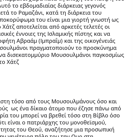
υτό το εβδομαδιαίας διάρκειας γεγονός
ετά το Ραμαζάνι, κατά τη διάρκεια του
αποκορύφωμα του είναι μια γιορτή γνωστή ως
ο Χάτζ αποτελείται από αρκετές τελετές οι
ικές έννοιες της Ισλαμικής πίστης και να
φήτη Αβραάμ (Ιμπραΐμ) και της οικογένειάς
υσουλμάνοι πραγματοποιούν το προσκύνημα
 ένα δισεκατομμύριο Μουσουλμάνοι παγκοσμίως
το Χάτζ
αστη τόσο από τους Μουσουλμάνους όσο και
νούς ως ένα δίκαιο άτομο που έζησε πάνω από
ορία του μπορεί να βρεθεί τόσο στη Βίβλο όσο
ότι είναι ο πατριάρχης του μονοθεϊσμού,
ότητας του Θεού, αναζήτησε μια προσωπική
ην γενέτειρα πόλη του την Ουρ στη