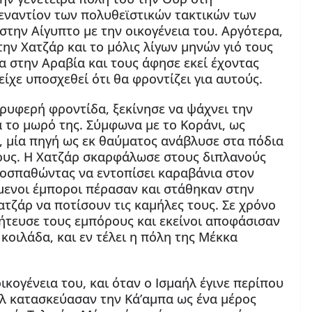
εναντίον των πολυθεϊστικών τακτικών των
στην Αίγυπτο με την οικογένεια του. Αργότερα,
την Χατζάρ και το μόλις λίγων μηνών γιό τους
α στην Αραβία και τους άφησε εκεί έχοντας
ίχε υποσχεθεί ότι θα φροντίζει για αυτούς.
ρυφερή φροντίδα, ξεκίνησε να ψάχνει την
α το μωρό της. Σύμφωνα με το Κοράνι, ως
, μία πηγή ως εκ θαύματος ανάβλυσε στα πόδια
τους. Η Χατζάρ σκαρφάλωσε στους διπλανούς
ροσπαθώντας να εντοπίσει καραβάνια στον
ώμενοι έμποροι πέρασαν και στάθηκαν στην
ατζάρ να ποτίσουν τις καμήλες τους. Σε χρόνο
ήτευσε τους εμπόρους και εκείνοι αποφάσισαν
κοιλάδα, και εν τέλει η πόλη της Μέκκα
κογένεια του, και όταν ο Ισμαήλ έγινε περίπου
ήλ κατασκεύασαν την Κά’αμπα ως ένα μέρος