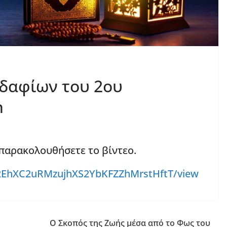
δαφίων του 2ου
n
 παρακολουθήσετε το βίντεο.
/1p2EhXC2uRMzujhXS2YbKFZZhMrstHftT/view
Ο Σκοπός της Ζωής μέσα από το Φως του