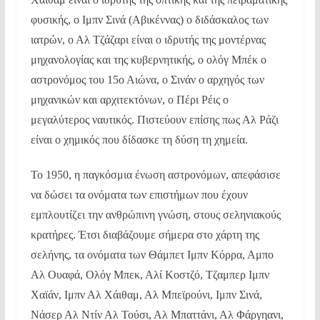
φυσικής, ο Ιμπν Σινά (Αβικέννας) ο διδάσκαλος των
ιατρών, ο Αλ Τζάζαρι είναι ο ιδρυτής της μοντέρνας
μηχανολογίας και της κυβερνητικής, ο ολόγ Μπέκ ο
αστρονόμος του 15ο Αιώνα, ο Σινάν ο αρχηγός των
μηχανικών και αρχιτεκτόνων, ο Πέρι Ρέις ο
μεγαλύτερος ναυτικός. Πιστεύουν επίσης πως Αλ Ράζι
είναι ο χημικός που δίδασκε τη δύση τη χημεία.
Το 1950, η παγκόσμια ένωση αστρονόμων, απεφάσισε
να δώσει τα ονόματα των επιστήμων που έχουν
εμπλουτίζει την ανθρώπινη γνώση, στους σεληνιακούς
κρατήρες. Έτσι διαβάζουμε σήμερα στο χάρτη της
σελήνης, τα ονόματα των Θάμπετ Ιμπν Κόρρα, Αμπο
Αλ Ουαφά, Ολόγ Μπεκ, Αλί Κοστζό, Τζαμπερ Ιμπν
Χαϊάν, Ιμπν Αλ Χάιθαμ, Αλ Μπεϊρούνι, Ιμπν Σινά,
Νάσερ Αλ Ντίν Αλ Τούσι, Αλ Μπαττάνι, Αλ Φάργηανι,