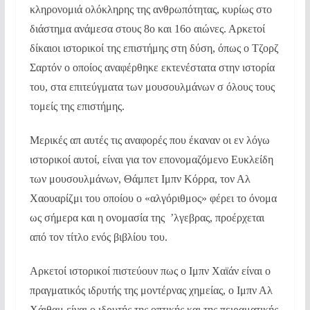
κληρονομιά ολόκληρης της ανθρωπότητας, κυρίως στο
διάστημα ανάμεσα στους 8ο και 16ο αιώνες. Αρκετοί
δίκαιοι ιστορικοί της επιστήμης στη δύση, όπως ο Τζορζ
Σαρτόν ο οποίος αναφέρθηκε εκτενέστατα στην ιστορία
του, στα επιτεύγματα των μουσουλμάνων σ όλους τους
τομείς της επιστήμης.
Μερικές απ αυτές τις αναφορές που έκαναν οι εν λόγω
ιστορικοί αυτοί, είναι για τον επονομαζόμενο Ευκλείδη
των μουσουλμάνων, Θάμπετ Ιμπν Κόρρα, τον Αλ
Χαουαρίζμι του οποίου ο «αλγόριθμος» φέρει το όνομα
ως σήμερα και η ονομασία της ’λγεβρας, προέρχεται
από τον τίτλο ενός βιβλίου του.
Αρκετοί ιστορικοί πιστεύουν πως ο Ιμπν Χαϊάν είναι ο
πραγματικός ιδρυτής της μοντέρνας χημείας, ο Ιμπν Αλ
Χάιθαμ είναι ο ιδρυτής της οπτικής και της πειραματικής