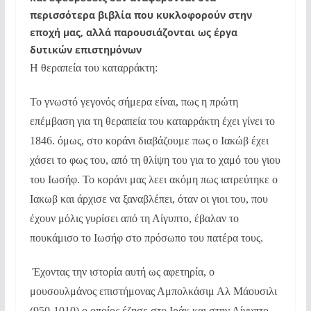
περισσότερα βιβλία που κυκλοφορούν στην
εποχή μας, αλλά παρουσιάζονται ως έργα
δυτικών επιστημόνων
Η θεραπεία του καταρράκτη:
Το γνωστό γεγονός σήμερα είναι, πως η πρώτη
επέμβαση για τη θεραπεία του καταρράκτη έχει γίνει το
1846. όμως, στο κοράνι διαβάζουμε πως ο Ιακώβ έχει
χάσει το φως του, από τη θλίψη του για το χαμό του γιου
του Ιωσήφ. Το κοράνι μας λεει ακόμη πως ιατρεύτηκε ο
Ιακωβ και άρχισε να ξαναβλέπει, όταν οι γιοι του, που
έχουν μόλις γυρίσει από τη Αίγυπτο, έβαλαν το
πουκάμισο το Ιωσήφ στο πρόσωπο του πατέρα τους.
Έχοντας την ιστορία αυτή ως αφετηρία, ο
μουσουλμάνος επιστήμονας Αμπολκάσιμ Αλ Μάουσιλι
(950-1010) ο οποίος έζησε στο Ιράκ και στην Αίγυπτο,