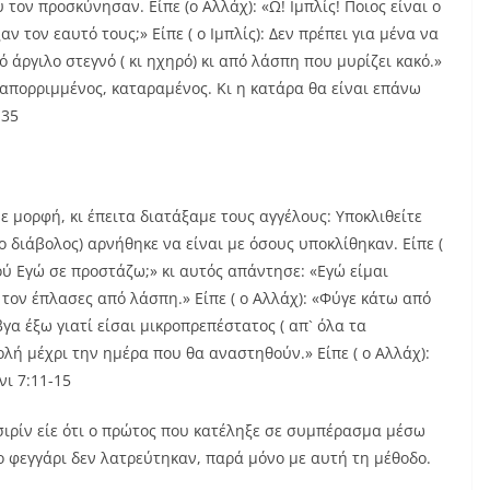
 τον προσκύνησαν. Είπε (ο Αλλάχ): «Ω! Ιμπλίς! Ποιος είναι ο
αν τον εαυτό τους;» Είπε ( ο Ιμπλίς): Δεν πρέπει για μένα να
ργιλο στεγνό ( κι ηχηρό) κι από λάσπη που μυρίζει κακό.»
ι απορριμμένος, καταραμένος. Κι η κατάρα θα είναι επάνω
-35
 μορφή, κι έπειτα διατάξαμε τους αγγέλους: Υποκλιθείτε
 ο διάβολος) αρνήθηκε να είναι με όσους υποκλίθηκαν. Είπε (
ού Εγώ σε προστάζω;» κι αυτός απάντησε: «Εγώ είμαι
 τον έπλασες από λάσπη.» Είπε ( ο Αλλάχ): «Φύγε κάτω από
γα έξω γιατί είσαι μικροπρεπέστατος ( απ` όλα τα
ολή μέχρι την ημέρα που θα αναστηθούν.» Είπε ( ο Αλλάχ):
ι 7:11-15
σιρίν είε ότι ο πρώτος που κατέληξε σε συμπέρασμα μέσω
το φεγγάρι δεν λατρεύτηκαν, παρά μόνο με αυτή τη μέθοδο.