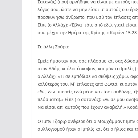
Σατανάς) (που) αρνήθηκε να είναι με αυτούς που
λόγος σου, ώστε να μην είσαι μ` αυτούς οιυ έριξ
προσκυνήσω άνθρωπο, που Εσύ τον έπλασες από ά
Είπε (ο Αλλάχ): «Έβγα τότε από εδώ, γιατί είσα
σου μέχρι την Ημέρα της Κρίσης.» Κοράνι 15:28
Σε άλλη Σούρα:
Εμείς ήμασταν που σας πλάσαμε και σας δώσαμε
στον Αδάμ, κι όλοι έσκυψαν, και μόνο ο Ιμπλίς (
ο Αλλάχ): «Τι σε εμπόδισε να σκύψεις χάμω, αφ
καλύτερός του. Μ` έπλασες από φωτιά, κι αυτόν
εδώ, δεν μπορείς εδώ μέσα να είσαι αυθάδης, έβ
πλάσματα).» Είπε ( ο σατανάς): «Δώσε μου αναβ
Να είσαι απ` αυτούς που έχουν αναβολή.» Κοράν
Ο Ιμπν Τζαριρ ανέφερε ότι ο Μουχάμμαντ Ιμπν 
συλλογισμού ήταν ο Ιμπλίς και ότι ο ήλιος και 