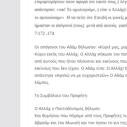
επιμαρτυρήσουν όσον αφορά τον εαυτό τους, ( λέγ
απάντησαν: «ναι! Το ομολογούμε, ( είπε ο Αλλάχ):
το αγνοούσαμε» Η να πείτε ότι: Επειδή οι γονείς 
ήμασταν οι απόγονοί (τους) μετά από αυτούς γιατί 
7:172 -174
Οι απόγονοι του Αδάμ δήλωσαν: «Κύριέ μας, μα
Κύριο εκτός του Αλλάχ. Ο Αλλάχ σήκωσε τον πατέ
από αυτούς που ήταν πλούσιοι και εκείνους που
εκείνους που δεν είχαν. Ο Αδάμ είπε: Ω Αλλάχ!
απάντησε «Αγαπώ να με ευχαριστούν» Ο Αδάμ ε
λάμπες.
Το Συμβόλαιο του Προφήτη
Ο Αλλάχ ο Παντοδύναμος δήλωσε:
Και θυμήσου που πήραμε από τους Προφήτες τις 
Αβραάμ και τον Μωυσή και τον Ιησου το γιο τη