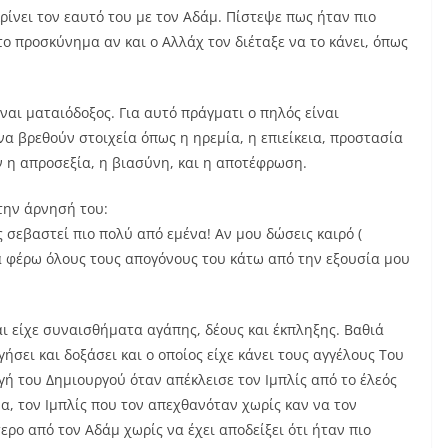
ρίνει τον εαυτό του με τον Αδάμ. Πίστεψε πως ήταν πιο
το προσκύνημα αν και ο Αλλάχ τον διέταξε να το κάνει, όπως
ίναι ματαιόδοξος. Για αυτό πράγματι ο πηλός είναι
α βρεθούν στοιχεία όπως η ηρεμία, η επιείκεια, προστασία
ν η απροσεξία, η βιασύνη, και η αποτέφρωση.
την άρνησή του:
ις σεβαστεί πιο πολύ από εμένα! Αν μου δώσεις καιρό (
α φέρω όλους τους απογόνους του κάτω από την εξουσία μου
ι είχε συναισθήματα αγάπης, δέους και έκπληξης. Βαθιά
γήσει και δοξάσει και ο οποίος είχε κάνει τους αγγέλους Του
ή του Δημιουργού όταν απέκλεισε τον Ιμπλίς από το έλεός
α, τον Ιμπλίς που τον απεχθανόταν χωρίς καν να τον
ερο από τον Αδάμ χωρίς να έχει αποδείξει ότι ήταν πιο