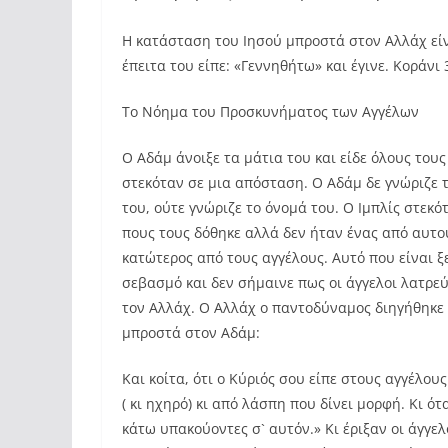
Η κατάσταση του Ιησού μπροστά στον Αλλάχ είν
έπειτα του είπε: «Γεννηθήτω» και έγινε. Κοράνι 
Το Νόημα του Προσκυνήματος των Αγγέλων
Ο Αδάμ άνοιξε τα μάτια του και είδε όλους του
στεκόταν σε μια απόσταση. Ο Αδάμ δε γνώριζε 
του, ούτε γνώριζε το όνομά του. Ο Ιμπλίς στεκ
πους τους δόθηκε αλλά δεν ήταν ένας από αυτού
κατώτερος από τους αγγέλους. Αυτό που είναι ξε
σεβασμό και δεν σήμαινε πως οι άγγελοι λατρεύ
τον Αλλάχ. Ο Αλλάχ ο παντοδύναμος διηγήθηκε 
μπροστά στον Αδάμ:
Και κοίτα, ότι ο Κύριός σου είπε στους αγγέλο
( κι ηχηρό) κι από λάσπη που δίνει μορφή. Κι ό
κάτω υπακούοντες σ` αυτόν.» Κι έριξαν οι άγγελ