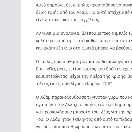
Αυτό σημαίνει ότι ο Ιμπλίς προσπάθησε να συγκ
άξιος τιμής από τον Αδάμ. Για αυτό απείχε από 
είχε διατάξει και τους αγγέλους.
Αν γίνει μια αναλογία, βλέπουμε πως ο Ιμπλίς ε
καλύτερος από τη φωτιά καθώς μπορεί σε αυτό ν
και ανάπτυξη ενώ στη φωτιά μπορεί να βρεθού
Ο Ιμπλίς προσπάθησε μάταια να δικαιολογήσει 
Είπε: «Πες μου , τι είναι αυτός που Εσύ τον έχε
καθυστερώντας) μέχρι την ημέρα της Κρίσης, θ
όλους εκτός από λίγους.»Κοράνι 17:62
Ο Αδάμ παρακολουθούσε τι γινόταν γύρω του κα
αγάπη για τον Αλλάχ, ο οποίος τον είχε δημιουρ
να προσκυνήσουν μπροστά του. Δέος για την οργ
Του. Ο Αδάμ ήταν έκπληκτος από αυτό το πλάσμ
γνωρίζει και που θεωρούσε τον εαυτό του καλύτ