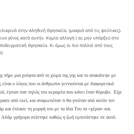
ιλικρινά στην Αληθινή Θρησκεία, (μακριά από τις ψεύτικες).
νο γένος κατά αυτήν. Καμία αλλαγή ( ας μην υπάρξει) στο
υποδειγματική Θρησκεία. Κι όμως οι πιο πολλοί από τους
30
άχ πήρε μια χούφτα από το χώμα της γης και το ανακάτεψε με
 είναι ο λόγος που οι άνθρωποι γεννιούνται με διαφορετικά
ό, έγιναν σαν πηλός του κεραμέα που κάνει έναν θόρυβο. Είχε
ρασε από εκεί, και αναρωτιόταν τι θα γινόταν από αυτόν τον
 και έπλασε τη μορφή του με τα ίδια Του τα «χέρια» και
 Αδάμ γρήγορα σείστηκε καθώς η ζωή εμποτίστηκε σε αυτό.