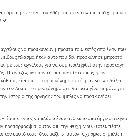
αι όμοια με εκείνη του Αδάμ, που τον έπλασε από χώμα και
3:59
ς αγγέλους να προσκυνούν μπροστά του, εκτός από έναν που
τι είδους πλάσμα ήταν αυτό που δεν προσκύνησε μπροστά
όταν με τους αγγέλους για να συμπεριληφθεί στην προσταγή
ς. Ήταν τζιν, και σαν τέτοιο υποτίθεται πως ήταν
κάθαρο, είναι ότι το προσκύνημα αυτό ήταν για να δείξει
αν τον Αδάμ. Το προσκύνημα στη λατρεία γίνεται μόνο για
την ιστορία της άρνησης του Ιμπλις να προσκυνήσει
υς: «Είμαι έτοιμος να πλάσω έναν άνθρωπο από άργιλο στεγνό
ταν προσαρμόσψ σ` αυτόν απ` την Ψυχή Μου, (τότε), πέστε
οι τον εαυτό τους όλοι μαζί σ` αυτόν. Όχι όμως ο Ιμπλίς (