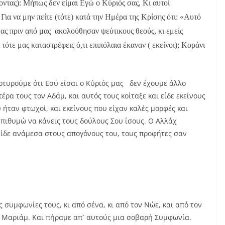
οντας): Μήπως δεν είμαι Εγώ ο Κύριός σας, Κι αυτοί
 Για να μην πείτε (τότε) κατά την Ημέρα της Κρίσης ότι: «Αυτό
μας πριν από μας ακολούθησαν ψεύτικους θεούς, κι εμείς
τότε μας καταστρέφεις ό,τι επιπόλαια έκαναν ( εκείνοι); Κοράνι
ρτυρούμε ότι Εσύ είσαι ο Κύριός μας δεν έχουμε άλλο
ρα τους τον Αδάμ, και αυτός τους κοίταξε και είδε εκείνους
 ήταν φτωχοί, και εκείνους που είχαν καλές μορφές και
 Επιθυμώ να κάνεις τους δούλους Σου ίσους. Ο Αλλάχ
ίδε ανάμεσα στους απογόνους του, τους προφήτες σαν
συμφωνίες τους, κι από σένα, κι από τον Νώε, και από τον
ς Μαριάμ. Και πήραμε απ` αυτούς μια σοβαρή Συμφωνία.