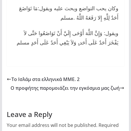
وكان يحب التواضع ويحث عليه ويقول:مَا تَوَاضَعَ
أَحَدٌ لِلَّهِ إِلا رَفَعَهُ اللَّهُ .مسلم
ويقول: وَإِنَّ اللَّهَ أَوْحَى إِلَيَّ أَنْ تَوَاضَعُوا حَتَّى لاَ
يَفْخَرَ أَحَدٌ عَلَى أَحَد،ٍ وَلاَ يَبْغِي أَحَدٌ عَلَى أَحَدٍ مسلم
Το Ισλάμ στα ελληνικά ΜΜΕ. 2
Ο προφήτης παρομοιάζει την εγκόσμια μας ζωή
Leave a Reply
Your email address will not be published.
Required