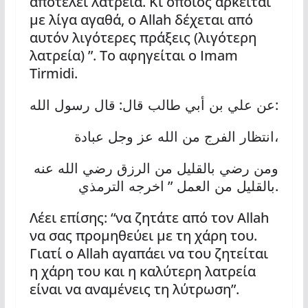
αποτελεί λατρεία. Κι όποιος αρκείται
με λίγα αγαθά, ο Allah δέχεται από
αυτόν λιγότερες πράξεις (λιγότερη
λατρεία) ”. Το αφηγείται ο Imam
Tirmidi.
:
:
عن علي بن أبي طالب قال
قال رسول الله
انتظار الفرج من الله عز وجل عبادة،
ومن رضي بالقليل من الرزق رضي الله عنه
”
.
بالقليل من العمل
اخرجه الترمذي
Λέει επίσης: “να ζητάτε από τον Allah
να σας προμηθεύει με τη χάρη του.
Γιατί ο Allah αγαπάει να του ζητείται
η χάρη του και η καλύτερη λατρεία
είναι να αναμένεις τη λύτρωση”.