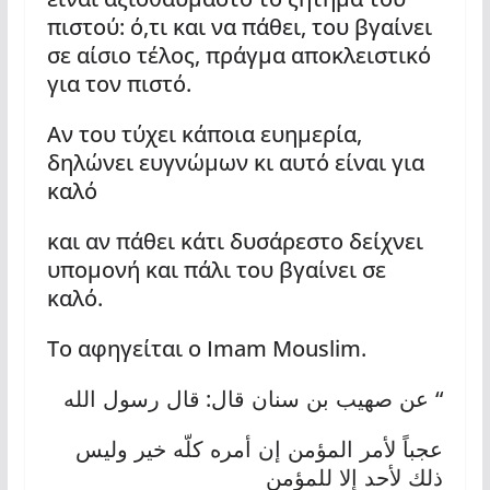
πιστού: ό,τι και να πάθει, του βγαίνει
σε αίσιο τέλος, πράγμα αποκλειστικό
για τον πιστό.
Αν του τύχει κάποια ευημερία,
δηλώνει ευγνώμων κι αυτό είναι για
καλό
και αν πάθει κάτι δυσάρεστο δείχνει
υπομονή και πάλι του βγαίνει σε
καλό.
Το αφηγείται ο Imam Mouslim.
:
“
قال رسول الله
عن صهيب بن سنان قال
عجباً لأمر المؤمن إن أمره كلّه خير وليس
ذلك لأحد إلا للمؤمن