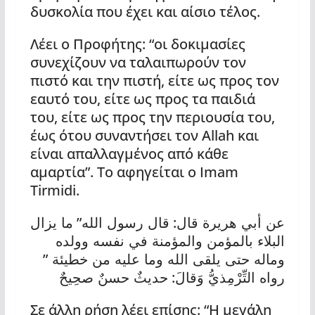
δυσκολία που έχει και αίσιο τέλος.
Λέει ο Προφήτης: “οι δοκιμασίες
συνεχίζουν να ταλαιπωρούν τον
πιστό και την πιστή, είτε ως προς τον
εαυτό του, είτε ως προς τα παιδιά
του, είτε ως προς την περιουσία του,
έως ότου συναντήσει τον Allah και
είναι απαλλαγμένος από κάθε
αμαρτία”. Το αφηγείται ο Imam
Tirmidi.
”
:
عن أبي هريرة قال
قال رسول الله
ما يزال
البلاء بالمؤمن والمؤمنة في نفسه وولده
”
وماله حتى يلقى الله وما عليه من خطيئة
:
رواه التِّرْمِذيُّ وَقالَ
حديثٌ حسنٌ صحِيحٌ
Σε άλλη ρήση λέει επίσης: “Η μεγάλη