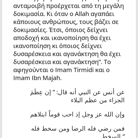
ανταμοιβή προέρχεται από τη μεγάλη
δοκιμασία. Κι όταν ο Allah αγαπάει
κάποιους ανθρώπους, τους βάζει σε
δοκιμασίες. Έτσι, όποιος δείχνει
αποδοχή και ικανοποίηση θα έχει
ικανοποίηση κι όποιος δείχνει
δυσαρέσκεια και αγανάκτηση θα έχει
δυσαρέσκεια και αγανάκτηση”. Το
αφηγούνται ο Imam Tirmidi και ο
Imam Ibn Majah.
: ”
عن أنس عن النبي أنه قال
إن عِظَمَ
الجزاء من عظم البلاء
وإن الله عز وجل إذ احب قوماً ابتلاهم
فمن رضي فله الرضا ومن سخط فله
”
السخط