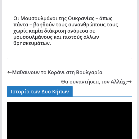
Οι Μουσουλμάνοι της Ουκρανίας – όπως
πάντα – βοηθούν τους συνανθρώπους τους
χωρίς καμία διάκριση ανάμεσα σε
μουσουλμάνους και πιστούς άλλων
θρησκευμάτων.
Μαθαίνουν το Κοράνι στη Βουλγαρία
Θα συναντήσεις τον Αλλάχ;
Ιστορία των Δυο Κήπων
V
i
d
e
o