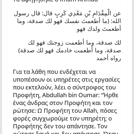
:
عن الْمِقْدَامِ بْنِ مَعْدِي كَرِبٍ قال
قال رسول
: (
الله
ما أطعمتَ نفسك فهو لك صدقة، وما
أطعمتَ ولدك فهو
لك صدقة، وما أطعمت زوجتك فهو لك
)
صدقة، وما أطعمت خادمك فهو لك صدقة
رواه أحمد
Για τα λάθη που ενδέχεται να
υποπέσουν οι υπηρέτες στις εργασίες
που εκτελούν, λέει ο σύντροφος του
Προφήτη, Abdullah bin Oumar: “Ήρθε
ένας άνδρας στον Προφήτη και τον
ρώτησε: Ω Προφήτη του Allah, πόσες
φορές συγχωρούμε τον υπηρέτη; ο
Προφήτης δεν του απάντησε. Τον
ρώτησε ξανά και δεν απάντησε. Όταν