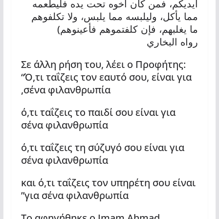
أيديكم، فمن كان أخوه تحت يده فليطعمه
مما يأكل، وليلبسه مما يلبس، ولا تكلفوهم
)
ما يغلبهم، فإن كلفتموهم فأعينوهم
رواه البخاري
Σε άλλη ρήση του, λέει ο Προφήτης:
“Ό,τι ταΐζεις τον εαυτό σου, είναι για
σένα φιλανθρωπία,
ό,τι ταΐζεις το παιδί σου είναι για
σένα φιλανθρωπία
ό,τι ταΐζεις τη σύζυγό σου είναι για
σένα φιλανθρωπία
και ό,τι ταΐζεις τον υπηρέτη σου είναι
για σένα φιλανθρωπία”
Το αφηγήθηκε ο Imam Ahmad