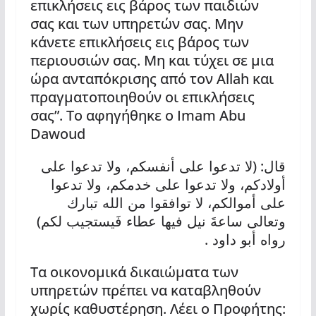
επικλήσεις εις βάρος των παιδιών
σας και των υπηρετών σας. Μην
κάνετε επικλήσεις εις βάρος των
περιουσιών σας. Μη και τύχει σε μια
ώρα ανταπόκρισης από τον Allah και
πραγματοποιηθούν οι επικλήσεις
σας”. Το αφηγήθηκε ο Imam Abu
Dawoud
: (
قال
لا تدعوا على أنفسكم، ولا تدعوا على
أولادكم، ولا تدعوا على خدمكم، ولا تدعوا
على أموالكم، لا توافقوا من الله تبارك
)
وتعالى ساعةَ نيل فيها عطاء فَيستجيب لكم
.
رواه أبو داود
Τα οικονομικά δικαιώματα των
υπηρετών πρέπει να καταβληθούν
χωρίς καθυστέρηση. Λέει ο Προφήτης: