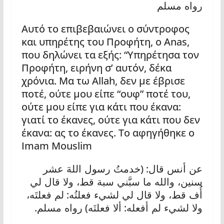
رواه مسلم
Αυτό το επιβεβαιώνει ο σύντροφος
και υπηρέτης του Προφήτη, ο Anas,
που δηλώνει τα εξής: “Υπηρέτησα τον
Προφήτη, ειρήνη σ’ αυτόν, δέκα
χρόνια. Μα τω Allah, δεν με έβρισε
ποτέ, ούτε μου είπε “ουφ” ποτέ του,
ούτε μου είπε για κάτι που έκανα:
γιατί το έκανες, ούτε για κάτι που δεν
έκανα: ας το έκανες. Το αφηγήθηκε ο
Imam Mouslim
: (
عن أنس قال
خدمتُ رسول اللهَ عشر
سنين، والله ما سبَّني سبة قط، ولا قال لي
:
أُف قط، ولا قال لي لشيء فعلتُه
لم فعلتَه،
.
)
:
ولا لشيء لم أفعله
ألا فعلتَه
رواه مسلم