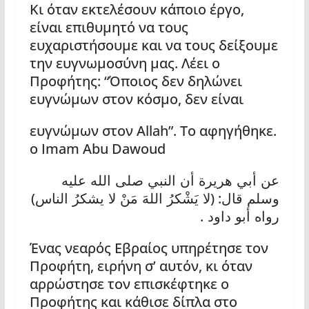
Κι όταν εκτελέσουν κάποιο έργο,
είναι επιθυμητό να τους
ευχαριστήσουμε και να τους δείξουμε
την ευγνωμοσύνη μας. Λέει ο
Προφήτης: “Όποιος δεν δηλώνει
ευγνώμων στον κόσμο, δεν είναι
.ευγνώμων στον Allah”. Το αφηγήθηκε
ο Imam Abu Dawoud
عن أبي هريرة أن النبي صلى الله عليه
)
: (
وسلم قال
لا يَشْكرُ اللهَ مَنْ لا يشكرُ الناس
.
رواه أبو داود
Ένας νεαρός Εβραίος υπηρέτησε τον
Προφήτη, ειρήνη σ’ αυτόν, κι όταν
αρρώστησε τον επισκέφτηκε ο
Προφήτης και κάθισε δίπλα στο