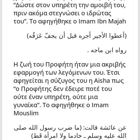
“Δώστε στον υπηρέτη την αμοιβή του,
πριν ακόμα στεγνώσει ο ιδρώτας
του”. Το αφηγήθηκε ο Imam Ibn Majah
)
(
أعطوا الأجير أجره قبل أن يجفّ عَرَقُه
.
رواه ابن ماجه
Η ζωή του Προφήτη ήταν μια ακριβής
εφαρμογή των λεγόμενων του. Έτσι
αφηγείται η σύζυγος του η Aisha πως
“ο Προφήτης δεν έδειρε ποτέ του
ούτε έναν υπηρέτη, ούτε μια
γυναίκα”. Το αφηγήθηκε ο Imam
Mouslim
: (
عن عائشة قالت
ما ضرب رسول الله صلى
)
الله عليه وسلم ـ خادما ولا امرأة قَط