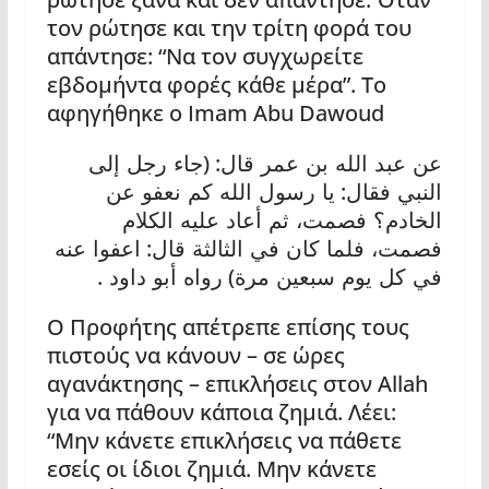
τον ρώτησε και την τρίτη φορά του
απάντησε: “Να τον συγχωρείτε
εβδομήντα φορές κάθε μέρα”. Το
αφηγήθηκε ο Imam Abu Dawoud
: (
عن عبد الله بن عمر قال
جاء رجل إلى
:
النبي فقال
يا رسول الله كم نعفو عن
الخادم؟ فصمت، ثم أعاد عليه الكلام
:
فصمت، فلما كان في الثالثة قال
اعفوا عنه
.
)
في كل يوم سبعين مرة
رواه أبو داود
Ο Προφήτης απέτρεπε επίσης τους
πιστούς να κάνουν – σε ώρες
αγανάκτησης – επικλήσεις στον Allah
για να πάθουν κάποια ζημιά. Λέει:
“Μην κάνετε επικλήσεις να πάθετε
εσείς οι ίδιοι ζημιά. Μην κάνετε