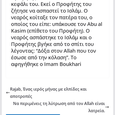
κεφάλι του. Εκεί ο Προφήτης του
ζήτησε να ασπαστεί το Ισλάμ. Ο
νεαρός κοίταξε τον πατέρα του, ο
οποίος του είπε: υπάκουσε τον Abu al
Kasim (επίθετο του Προφήτη). Ο
νεαρός ασπάστηκε το Ισλάμ και ο
Προφήτης βγήκε από το σπίτι του
λέγοντας: “Δόξα στον Allah που τον
έσωσε από την κόλαση”. Το
αφηγήθηκε ο Imam Boukhari
Rajab, Ένας ιερός μήνας με ελπίδες και
αποτροπές
Να περιμένεις τη λύτρωση από τον Allah είναι
λατρεία.