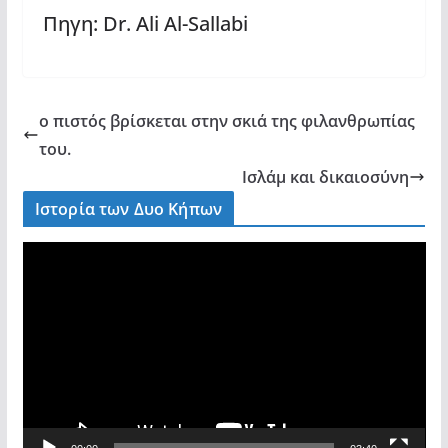
Πηγη: Dr. Ali Al-Sallabi
ο πιστός βρίσκεται στην σκιά της φιλανθρωπίας
του.
Ισλάμ και δικαιοσύνη
Ιστορία των Δυο Κήπων
V
i
d
e
o
P
l
a