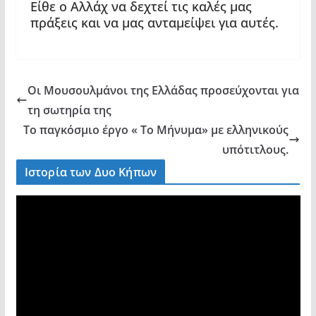
Είθε ο Αλλάχ να δεχτεί τις καλές μας
πράξεις και να μας ανταμείψει για αυτές.
Οι Μουσουλμάνοι της Ελλάδας προσεύχονται για
τη σωτηρία της
Το παγκόσμιο έργο « Το Μήνυμα» με ελληνικούς
υπότιτλους.
Ιστορία των Δυο Κήπων
V
i
d
e
o
P
l