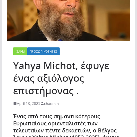
ΙΣΛΆΜ
ΠΡΟΣΩΠΙΚΌΤΗΤΕΣ
Yahya Michot, έφυγε
ένας αξιόλογος
επιστήμονας .
April 13, 2025
chadmin
Ένας από τους σημαντικότερους
Ευρωπαίους οριενταλιστές των
τελευταίων πέντε δεκαετιών, ο Βέλγος