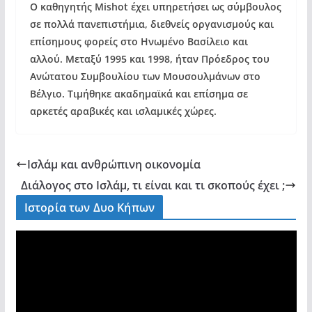
Ο καθηγητής Misho
t
έχει υπηρετήσει ως σύμβουλος
σε πολλά πανεπιστήμια, διεθνείς οργανισμούς και
επίσημους φορείς στο Ηνωμένο Βασίλειο και
αλλού. Μεταξύ 1995 και 1998, ήταν Πρόεδρος του
Ανώτατου Συμβουλίου των Μουσουλμάνων στο
Βέλγιο. Τιμήθηκε ακαδημαϊκά και επίσημα σε
αρκετές αραβικές και ισλαμικές χώρες.
Ισλάμ και ανθρώπινη οικονομία
Διάλογος στο Ισλάμ, τι είναι και τι σκοπούς έχει ;
Ιστορία των Δυο Κήπων
V
i
d
e
o