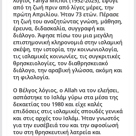
λόγιος Yahya Michot (1952-2025), έφυγε
από τη ζωή πριν από λίγες μέρες, την
πρώτη Απριλίου. Ήταν 73 ετών. Πέρασε
τη ζωή του αναζητώντας γνώση, μάθηση,
έρευνα, διδασκαλία, συγγραφή και
διάλογο. Άφησε πίσω του μια μεγάλη
επιστημονική κληρονομιά στην ισλαμική
σκέψη, την ιστορία, την κοινωνιολογία,
τις ισλαμικές κοινωνίες, τις συγκριτικές
θρησκειολογίες
, τον διαθρησκειακό
διάλογο, την αραβική γλώσσα, ακόμη και
τη φιλολογία.
Ο Βέλγος λόγιος, ο Allah να τον ελεήσει,
ασπάστηκε το Ισλάμ γύρω στα μέσα της
δεκαετίας του 1980 και είχε καλές
επιδόσεις στις ισλαμικές σπουδές γενικά
και στις αρχές του Ισλάμ. Ήταν γνωστός
για την ευσέβειά του και την αφοσίωσή
του στη θρησκευτική λατρεία και