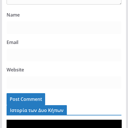
Name
Email
Website
Ιστορία των Δυο Κήπων
V