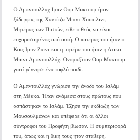
Ο Αμπντουλλαχ Ιμπν Ουμ Μακτουμ ήταν
ξάδερφος της Χαντίτζα Μπιντ Χουαιλιντ,
Μητέρας των Πιστών, είθε ο θεός να είναι
ευχαριστημένος από αυτή. Ο πατέρας του ήταν ο
Καις Ιμπν Ζαιντ και η μητέρα του ήταν η Ατικα
Μπιντ Αμπντουλλάχ. Ονομαζόταν Ουμ Μακτουμ
γιατί γέννησε ένα τυφλό παιδί.
Ο Αμπντουλλάχ γνώρισε την άνοδο του Ισλάμ
στη Μέκκα. Ήταν ανάμεσα στους πρώτους που
ασπάστηκαν το Ισλάμ. Έζησε την εκδίωξη των
Μουσουλμάνων και υπέφερε ότι οι άλλοι
σύντροφοι του Προφήτη βίωσαν. Η συμπεριφορά
του, όπως και η δική τους ήταν σταθερή,