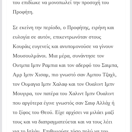
του επιδίωκε να μονοπωλεί την προσοχή του
Προφήτη.
Σε εκείνη την περίοδο, ο Προφήτης, ειρήνη και
ευλογία σε αυτόν, επικεντρωνόταν στους
Κουράις ευγενείς και ανυπομονούσε να γίνουν
Μουσουλμάνοι. Μια μέρα, συνάντησε τον
Ουτμπα Ιμπν Ραμπια και τον αδερφό του Σαιμπα,
Αμρ Ιμπν Χισαμ, πιο γνωστό σαν Αμπου Τζαχλ,
τον Ουμαγια Ιμπν Χαλαφ και τον Ουαλιντ Ιμπν
Μουγιρα, τον πατέρα του Χαλιντ Ιμπν Ουαλιντ
που αργότερα έγινε γνωστός σαν Σαιφ Αλλάχ ή
το ξίφος του Θεού. Είχε αρχίσει να μιλάει μαζί
τους και να διαπραγματεύεται και να τους λέει
για το Ισλάμ. Επιθυμούσε τόσο πολύ να του