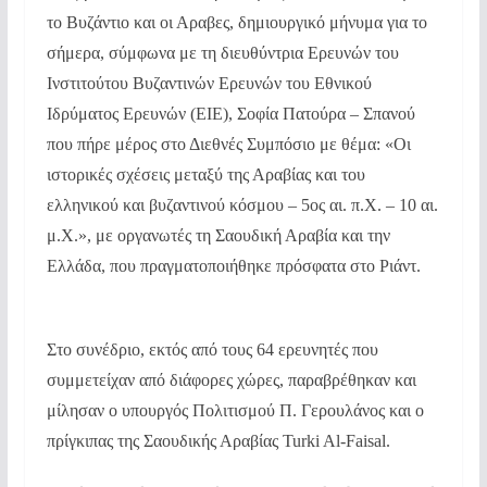
το Βυζάντιο και οι Αραβες, δημιουργικό μήνυμα για το
σήμερα, σύμφωνα με τη διευθύντρια Ερευνών του
Ινστιτούτου Βυζαντινών Ερευνών του Εθνικού
Ιδρύματος Ερευνών (ΕΙΕ), Σοφία Πατούρα – Σπανού
που πήρε μέρος στο Διεθνές Συμπόσιο με θέμα: «Οι
ιστορικές σχέσεις μεταξύ της Αραβίας και του
ελληνικού και βυζαντινού κόσμου – 5ος αι. π.Χ. – 10 αι.
μ.Χ.», με οργανωτές τη Σαουδική Αραβία και την
Ελλάδα, που πραγματοποιήθηκε πρόσφατα στο Ριάντ.
Στο συνέδριο, εκτός από τους 64 ερευνητές που
συμμετείχαν από διάφορες χώρες, παραβρέθηκαν και
μίλησαν ο υπουργός Πολιτισμού Π. Γερουλάνος και ο
πρίγκιπας της Σαουδικής Αραβίας Turki Al-Faisal.