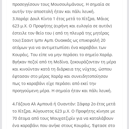
προσεγγίσουν τους Μουσουλμάνους. Η σημαία σε
αυτήν την αποστολή ήταν και πάλι λευκή.
3.Χαράρ: Δουλ Κίντα 1 έτος μετά το Χίτζρα, Μάιος
623 μ.Χ. Ο Προφήτης (ειρήνη και ευλογία σε αυτόν)
έστειλε τον θείο του ( από τη πλευρά της μητέρας
του) Σααντ Ιμπν Αμπι Ουακκάς ως επικεφαλή 20
ατόμων για να αντιμετωπίσει ένα καραβάνι των
Κουράις. Του είπε να μην περάσει το σημείο Χαράρ.
Βγήκαν πεζοί από τη Μεδίνα, ξεκουράζονταν τη μέρα
και κινούνταν κατά τη διάρκεια της νύχτας, ώσπου
έφτασαν στο μέρος Χαράρ και συνειδητοποίησαν
πως το καραβάνι είχε περάσει από εκεί την
προηγούμενη μέρα. Η σημαία ήταν και πάλι λευκή.
4.Γάζουα Αλ Αμπουά ή Ουαντάν: Σάφαρ 2ο έτος μετά
το Χίτζρα, Αύγουστος 623 μ.Χ. Ο Προφήτης κίνησε με
70 άτομα από τους Μουχατζιρίν για να καταλάβουν
ένα καραβάνι που ανήκε στους Κουράις. Έφτασε στο