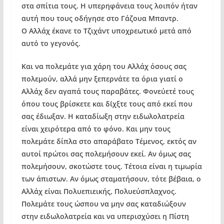
στα σπίτια τους. Η υπερηφάνεια τους λοιπόν ήταν
αυτή που τους οδήγησε στο Γάζουα Μπαντρ.
Ο Αλλάχ έκανε το Τζιχάντ υποχρεωτικό μετά από
αυτό το γεγονός.
Και να πολεμάτε για χάρη του Αλλάχ όσους σας
πολεμούν, αλλά μην ξεπερνάτε τα όρια γιατί ο
Αλλάχ δεν αγαπά τους παραβάτες. Φονεύετέ τους
όπου τους βρίσκετε και δι΄χξτε τους από εκεί που
σας έδιωξαν. Η καταδίωξη στην ειδωλολατρεία
είναι χειρότερα από το φόνο. Και μην τους
πολεμάτε δίπλα στο απαράβατο Τέμενος, εκτός αν
αυτοί πρώτοι σας πολεμήσουν εκεί. Αν όμως σας
πολεμήσουν, σκοτώστε τους. Τέτοια είναι η τιμωρία
των άπιστων. Αν όμως σταματήσουν, τότε βέβαια, ο
Αλλάχ είναι Πολυεπιεικής, Πολυεύσπλαχνος.
Πολεμάτε τους ώσπου να μην σας καταδιώξουν
στην ειδωλολατρεία και να υπερισχύσει η Πίστη