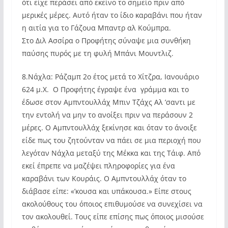
ότι είχε περάσει από εκείνο το σημείο πριν από
μερικές μέρες. Αυτό ήταν το ίδιο καραβάνι που ήταν
η αιτία για το Γάζουα Μπαντρ αλ Κούμπρα.
Στο Διλ Ασσίρα ο Προφήτης σύναψε μια συνθήκη
παύσης πυρός με τη φυλή Μπάνι Μουντλιζ.
8.Νάχλα: Ράζαμπ 2ο έτος μετά το Χίτζρα, Ιανουάριο
624 μ.Χ. Ο Προφήτης έγραψε ένα γράμμα και το
έδωσε στον Αμπντουλλάχ Μπιν Τζάχς Αλ ’σαντι με
την εντολή να μην το ανοίξει πριν να περάσουν 2
μέρες. Ο Αμπντουλλάχ ξεκίνησε και όταν το άνοιξε
είδε πως του ζητούνταν να πάει σε μια περιοχή που
λεγόταν Νάχλα μεταξύ της Μέκκα και της Τάιφ. Από
εκεί έπρεπε να μαζέψει πληροφορίες για ένα
καραβάνι των Κουράις. Ο Αμπντουλλάχ όταν το
διάβασε είπε: «’κουσα και υπάκουσα.» Είπε στους
ακολούθους του όποιος επιθυμούσε να συνεχίσει να
τον ακολουθεί. Τους είπε επίσης πως όποιος μισούσε