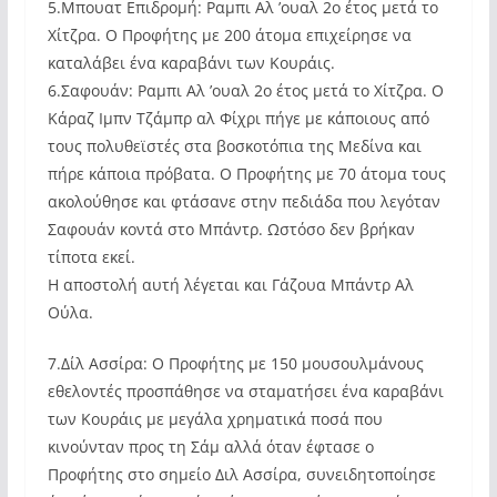
5.Μπουατ Επιδρομή: Ραμπι Αλ ’ουαλ 2ο έτος μετά το
Χίτζρα. Ο Προφήτης με 200 άτομα επιχείρησε να
καταλάβει ένα καραβάνι των Κουράις.
6.Σαφουάν: Ραμπι Αλ ’ουαλ 2ο έτος μετά το Χίτζρα. Ο
Κάραζ Ιμπν Τζάμπρ αλ Φίχρι πήγε με κάποιους από
τους πολυθεϊστές στα βοσκοτόπια της Μεδίνα και
πήρε κάποια πρόβατα. Ο Προφήτης με 70 άτομα τους
ακολούθησε και φτάσανε στην πεδιάδα που λεγόταν
Σαφουάν κοντά στο Μπάντρ. Ωστόσο δεν βρήκαν
τίποτα εκεί.
Η αποστολή αυτή λέγεται και Γάζουα Μπάντρ Αλ
Ούλα.
7.Δίλ Ασσίρα: Ο Προφήτης με 150 μουσουλμάνους
εθελοντές προσπάθησε να σταματήσει ένα καραβάνι
των Κουράις με μεγάλα χρηματικά ποσά που
κινούνταν προς τη Σάμ αλλά όταν έφτασε ο
Προφήτης στο σημείο Διλ Ασσίρα, συνειδητοποίησε