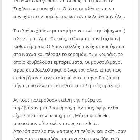
το θάνατο να γυρίσει και όποιος επιθυμούσε το
Σαχάντα να συνεχίσει. Ο ίδιος σηκώθηκε για να
συνεχίσει την πορεία του και τον ακολούθησαν όλοι.
Στο δρόμο χάθηκε μια καμήλα και ενώ την έψαχναν (
ο Σαντ Ιμπν Αμπι Ουκκάς, ο Ούτμπα Ιμπν Γαζουάν)
καθυστέρησαν. Ο Αμπντουλλάχ συνέχισε και έφτασε
στο Νάχλα και πέρασε το καραβάνι των Κουράις, το
οποίο κουβαλούσε εμπορεύματα. Οι μουσουλμάνοι
αφού συμβουλεύτηκαν ο ένας τον άλλο, είπαν πως
εκείνη ήταν η τελευταία μέρα του μήνα Ρατζάμπ (
μήνας που δεν επιτρέπονται οι πολεμικές πράξεις).
Αν τους πολεμούσαν εκείνη την ημέρα θα
παρέβαιναν μια βασική αρχή. Αν τους άφηναν θα
είχαν μπει στην περιοχή της Μέκκα και δε θα
μπορούσαν ούτε εκεί να τους επιτεθούν.
Αποφάσισαν λοιπόν να τους επιτεθούν και σκότωσαν
έναν από το καραβάνι και αιχμαλώτισαν δύο, ενώ