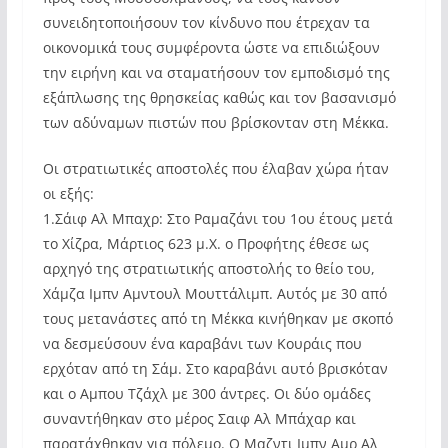
συνειδητοποιήσουν τον κίνδυνο που έτρεχαν τα
οικονομικά τους συμφέροντα ώστε να επιδιώξουν
την ειρήνη και να σταματήσουν τον εμποδισμό της
εξάπλωσης της θρησκείας καθώς και τον βασανισμό
των αδύναμων πιστών που βρίσκονταν στη Μέκκα.
Οι στρατιωτικές αποστολές που έλαβαν χώρα ήταν
οι εξής:
1.Σάιφ Αλ Μπαχρ: Στο Ραμαζάνι του 1ου έτους μετά
το Χίζρα, Μάρτιος 623 μ.Χ. ο Προφήτης έθεσε ως
αρχηγό της στρατιωτικής αποστολής το θείο του,
Χάμζα Ιμπν Αμντουλ Μουττάλιμπ. Αυτός με 30 από
τους μετανάστες από τη Μέκκα κινήθηκαν με σκοπό
να δεσμεύσουν ένα καραβάνι των Κουράις που
ερχόταν από τη Σάμ. Στο καραβάνι αυτό βρισκόταν
και ο Αμπου Τζάχλ με 300 άντρες. Οι δύο ομάδες
συναντήθηκαν στο μέρος Σαιφ Αλ Μπάχαρ και
παρατάχθηκαν για πόλεμο. Ο Μαζντι Ιμπν Αμρ Αλ