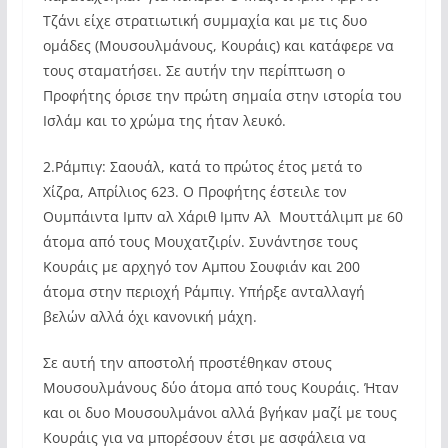
Τζάνι είχε στρατιωτική συμμαχία και με τις δυο
ομάδες (Μουσουλμάνους, Κουράις) και κατάφερε να
τους σταματήσει. Σε αυτήν την περίπτωση ο
Προφήτης όρισε την πρώτη σημαία στην ιστορία του
Ισλάμ και το χρώμα της ήταν λευκό.
2.Ράμπιγ: Σαουάλ, κατά το πρώτος έτος μετά το
Χίζρα, Απρίλιος 623. Ο Προφήτης έστειλε τον
Ουμπάιντα Ιμπν αλ Χάριθ Ιμπν Αλ  Μουττάλιμπ με 60
άτομα από τους Μουχατζιρίν. Συνάντησε τους
Κουράις με αρχηγό τον Αμπου Σουφιάν και 200
άτομα στην περιοχή Ράμπιγ. Υπήρξε ανταλλαγή
βελών αλλά όχι κανονική μάχη.
Σε αυτή την αποστολή προστέθηκαν στους
Μουσουλμάνους δύο άτομα από τους Κουράις. Ήταν
και οι δυο Μουσουλμάνοι αλλά βγήκαν μαζί με τους
Κουράις για να μπορέσουν έτσι με ασφάλεια να