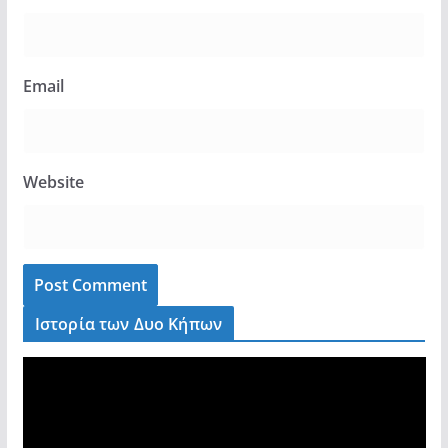
Email
Website
Ιστορία των Δυο Κήπων
V
i
d
e