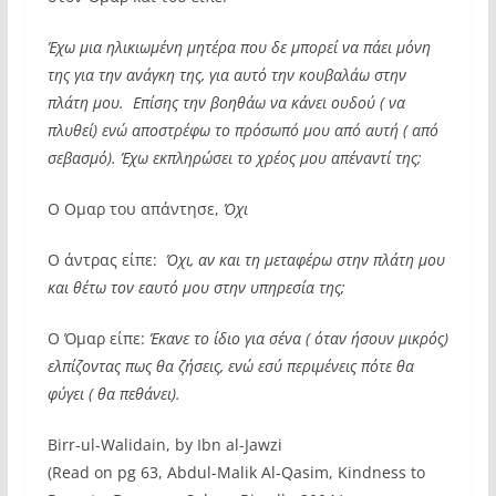
Έχω μια ηλικιωμένη μητέρα που δε μπορεί να πάει μόνη
της για την ανάγκη της, για αυτό την κουβαλάω στην
πλάτη μου. Επίσης την βοηθάω να κάνει ουδού ( να
πλυθεί) ενώ αποστρέφω το πρόσωπό μου από αυτή ( από
σεβασμό). Έχω εκπληρώσει το χρέος μου απέναντί της;
Ο Ομαρ του απάντησε, 
Όχι
Ο άντρας είπε: 
Όχι, αν και τη μεταφέρω στην πλάτη μου
και θέτω τον εαυτό μου στην υπηρεσία της;
Ο Όμαρ είπε:
Έκανε το ίδιο για σένα ( όταν ήσουν μικρός)
ελπίζοντας πως θα ζήσεις, ενώ εσύ περιμένεις πότε θα
φύγει ( θα πεθάνει).
Birr-ul-Walidain, by Ibn al-Jawzi
(Read on pg 63, Abdul-Malik Al-Qasim, Kindness to