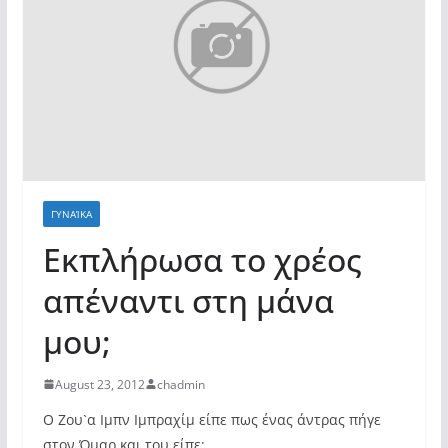
ΓΥΝΑΊΚΑ
Εκπλήρωσα το χρέος
απέναντι στη μάνα
μου;
August 23, 2012
chadmin
Ο Ζου`α Ιμπν Ιμπραχίμ είπε πως ένας άντρας πήγε
στον Όμαρ και του είπε: