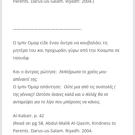
Parents. Darus-us-Salam. Riyadh: 2004.)
————————————————-
Ο Ιμπν Ομαρ είδε έναν άντρα να κουβαλάει τη
μητέρα του και προχωράει γύρω από την Κααμπα σε
ταουάφ.
Και ο άντρας ρώτησε: 
Εκπλήρωσα το χρέος μου
απέναντί της;
Ο Ιμπν Όμαρ απάντησε: 
Ούτε μια από τις συστολές (
της γέννας)! Ωστόσο έκανες καλά και ο Αλλάχ θα σε
ανταμείψει για το λίγο που μπόρεσες να κάνεις.
Al-Kabair, p. 42
(Read on pg 58, Abdul-Malik Al-Qasim, Kindness to
Parents. Darus-us-Salam. Riyadh: 2004.