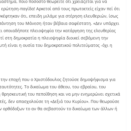
ιαστημα, ποιο ποσοστό θεωρείτε ότι χρειάζεται για να
ερώτηση-παγίδα! Αρκετοί από τους πρωτοετείς είχαν πεί ότι
 σκέφτηκαν ότι, επειδη μιλάμε για στέρηση ελευθεριών, ίσως
 απάντηση του Μάνεση ήταν βέβαια σαφέστατη. «Δεν υπάρχει
ι οποιαδήποτε πλειοψηφία την κατάργηση της ελευθερίας
ατί στη δημοκρατία η πλειοψηφία διοικεί σεβόμενη την
υτή είναι η ουσία του δημοκρατικού πολιτεύματος -όχι η
 την εποχή που ο Χριστόδουλος ζητούσε δημοψήφισμα για
αυτότητες. Το δικαίωμα του άθεου, του εβραίου, του
η θρησκευτική του πεποίθηση και να μην ενημερώνει σχετικά
τές, δεν απασχολούσε τη «Δεξιά του Κυρίου». Που θεωρούσε
ν ορθόδοξων το αν θα σεβαστούν το δικαίωμα των άλλων ή