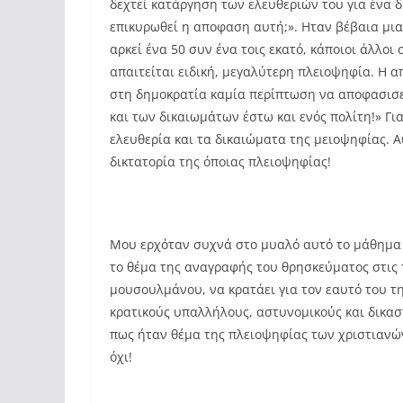
δεχτεί κατάργηση των ελευθεριών του για ένα δ
επικυρωθεί η αποφαση αυτή;». Ηταν βέβαια μια 
αρκεί ένα 50 συν ένα τοις εκατό, κάποιοι άλλοι
απαιτείται ειδική, μεγαλύτερη πλειοψηφία. Η
στη δημοκρατία καμία περίπτωση να αποφασισε
και των δικαιωμάτων έστω και ενός πολίτη!» Γι
ελευθερία και τα δικαιώματα της μειοψηφίας. Α
δικτατορία της όποιας πλειοψηφίας!
Μου ερχόταν συχνά στο μυαλό αυτό το μάθημα
το θέμα της αναγραφής του θρησκεύματος στις τ
μουσουλμάνου, να κρατάει για τον εαυτό του τ
κρατικούς υπαλλήλους, αστυνομικούς και δικασ
πως ήταν θέμα της πλειοψηφίας των χριστιανώ
όχι!