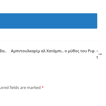
δα..
Αμπντουλκαρίμ αλ Χατάμπι.. ο μύθος του Ριφ. –
1
ired fields are marked
*