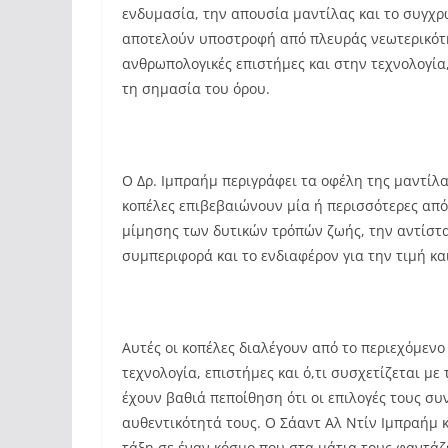
ενδυμασία, την απουσία μαντίλας και το συγχρ
αποτελούν υποστροφή από πλευράς νεωτερικότη
ανθρωπολογικές επιστήμες και στην τεχνολογία, 
τη σημασία του όρου.
Ο Δρ. Ιμπραήμ περιγράφει τα οφέλη της μαντίλα
κοπέλες επιβεβαιώνουν μία ή περισσότερες από 
μίμησης των δυτικών τρόπών ζωής, την αντίστα
συμπεριφορά και το ενδιαφέρον για την τιμή κα
Αυτές οι κοπέλες διαλέγουν από το περιεχόμενο
τεχνολογία, επιστήμες και ό,τι συσχετίζεται μ
έχουν βαθιά πεποίθηση ότι οι επιλογές τους συ
αυθεντικότητά τους. Ο Σάαντ Αλ Ντίν Ιμπραήμ κλ
τάξη σε έναν κόσμο που στα μάτια τους φαντάζε