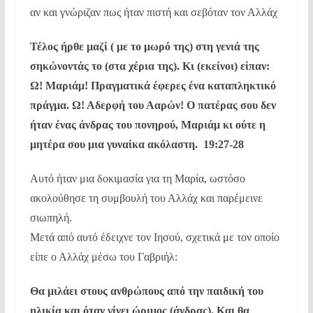
αν και γνώριζαν πως ήταν πιστή και σεβόταν τον Αλλάχ
Τέλος ήρθε μαζί ( με το μωρό της) στη γενιά της
σηκώνοντάς το (στα χέρια της). Κι (εκείνοι) είπαν:
Ω! Μαριάμ! Πραγματικά έφερες ένα καταπληκτικό
πράγμα. Ω! Αδερφή του Ααρών! Ο πατέρας σου δεν
ήταν ένας άνδρας του πονηρού, Μαριάμ κι ούτε η
μητέρα σου μια γυναίκα ακόλαστη. 19:27-28
Αυτό ήταν μια δοκιμασία για τη Μαρία, ωστόσο
ακολούθησε τη συμβουλή του Αλλάχ και παρέμεινε
σιωπηλή.
Μετά από αυτό έδειχνε τον Ιησού, σχετικά με τον οποίο
είπε ο Αλλάχ μέσω του Γαβριήλ:
Θα μιλάει στους ανθρώπους από την παιδική του
ηλικία και όταν γίνει ώριμος (άνδρας). Και θα