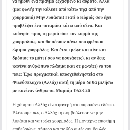
να ήμουν ένα πράγμα ξεχασμένο κι αόρατο. Αλλά
(μια φωνή) την κάλεσε από κάτω της( από την
χουρμαδιά) Μην λυπάσαι! Γιατί ο Κύριός σου έχει
προβλέψει ένα ποταμάκι κάτω από σένα. Και
κούνησε  προς τη μεριά σου  τον κορμό της
χουρμαδιάς, και θα πέσουν πάνω σου φρέσκοι 
ώριμοι χουρμάδες. Και έτσι τρώγε και πίνε και
δρόσισε το μάτι ( σου να ησυχάσεις), κι αν δεις
κανένα ανθρώπινο πλάσμα (και σε ρωτάει) να του
πεις: Έχω πραγματικά, υποσχεθεί
νηστεία στο
Φιλεύσπλαχνο (Αλλάχ) αυτή τη μέρα δε θα μιλήσω
με κανέναν άνθρωπο. Μαριάμ 19:23-26
Η χάρη του Αλλάχ είναι φανερή στο παραπάνω εδάφιο.
Βλέπουμε πως ο Αλλάχ τη συμβούλευσε να μην
λυπάται και να τρώει χουρμάδες. Η μοντέρνα επιστήμη
επιβεβαιώνει σήμερα και τις δύο αυτές συμβουλές.