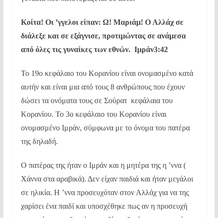
Κοίτα! Οι ’γγελοι είπαν: Ω! Μαριάμ! Ο Αλλάχ σε
διάλεξε και σε εξάγνισε, προτιμώντας σε ανάμεσα
από όλες τις γυναίκες των εθνών. Ιμράν3:42
Το 19ο κεφάλαιο του Κορανίου είναι ονομασμένο κατά
αυτήν και είναι μια από τους 8 ανθρώπους που έχουν
δώσει τα ονόματα τους σε Σούρατ  κεφάλαια του
Κορανίου. Το 3ο κεφάλαιο του Κορανίου είναι
ονομασμένο Ιμράν, σύμφωνα με το όνομα του πατέρα
της δηλαδή.
Ο πατέρας της ήταν ο Ιμράν και η μητέρα της η ’ννα (
Χάννα στα αραβικά). Δεν είχαν παιδιά και ήταν μεγάλοι
σε ηλικία. Η ’ννα προσευχόταν στον Αλλάχ για να της
χαρίσει ένα παιδί και υποσχέθηκε πως αν η προσευχή