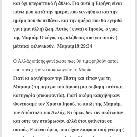
και όχι υπεροπτικό ή άθλιο. Για αυτό η Ειρήνη είναι
πάνω μου κατά την ημέρα, που γεννήθηκα και την
ημέρα που
θα πεθάνω, και την ημέρα που θα εγερθώ
για ( μια άλλη) ζωή. Αυτός ( είναι) ο Ιησούς, ο γιος
της Μαριάμ Ο λόγος της αλήθειας που για αυτόν (
μάταια) φιλονικούν. Μαριαμ19:29:34
Ο Αλλάχ επίσης φανέρωσε πως θα τιμωρηθούν αυτοί
που συνέχιζαν να κακολογούν τη Μαρία
Γιατί κι αρνήθηκαν την Πίστη και είπαν για τη
Μάριαμ ( τη μητέρα του Ιησού) μια σοβαρή ψεύτικη
κατηγορία (συκοφαντία). Γιατί ακόμη καυχήθηκαν:
Φονεύσαμε τον Χριστό Ιησού, το παιδί της Μαριάμ,
τον Απόστολο του Αλλάχ. Κι όμως δεν τον σκότωσαν
και ούτε τον σταύρωσαν, αλλά έτσι φαίνεται σε
αυτούς. Εκείνοι όμως που είχαν διαφορετική γνώμη (