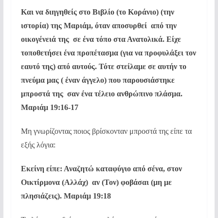
Και να διηγηθείς στο Βιβλίο (το Κοράνιο) (την
ιστορία) της Μαριάμ, όταν αποσυρθεί  από την
οικογένειά της  σε ένα τόπο στα Ανατολικά. Είχε
τοποθετήσει ένα προπέτασμα (για να προφυλάξει τον
εαυτό της) από αυτούς. Τότε στείλαμε σε αυτήν το
πνεύμα μας ( έναν άγγελο) που παρουσιάστηκε
μπροστά της  σαν ένα τέλειο ανθρώπινο πλάσμα.
Μαριάμ 19:16-17
Μη γνωρίζοντας ποιος βρίσκονταν μπροστά της είπε τα
εξής λόγια:
Εκείνη είπε: Αναζητώ καταφύγιο από σένα, στον
Οικτίρμονα (Αλλάχ) αν (Τον) φοβάσαι (μη με
πλησιάζεις). Μαριάμ 19:18