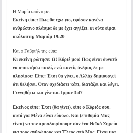
Η Μαρία απάντησε:
Εκείνη είπε: Πως θα έχω γιο, εφόσον κανένα
ανθρώπινο πλάσμα δε με έχει αγγίξει, κι ούτε είμαι
ακόλαστη; Μαριάμ 19:20
Και ο Γαβριήλ της είπε:
Κι εκείνη ρώτησε: Ω! Κύριέ μου! Πως είναι δυνατό
να αποκτήσω παιδί, ενώ κανείς άνδρας δε με
πλησίασε; Είπε: Έτσι θα γίνει, ο Αλλάχ δημιουργεί
ότι θελήσει. Όταν σχεδιάσει κάτι, διατάζει και λέγει,
Γεννηθήτω και γίνεται. Ιμραν 3:47
Εκείνος είπε: Έτσι (θα γίνει), είπε ο Κύριός σου,
αυτό για Μένα είναι εύκολο. Και (επιθυμία Μας
είναι) να τον προσδιορίσουμε σαν ένα Θεϊκό Σημείο
για τους ανθρώπους και Έλεος από Μας. Είναι μια