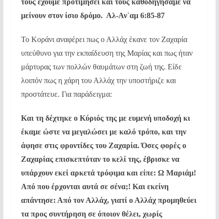
τους έχουμε προτιμήσει και τους καθοδηγήσαμε να
μείνουν στον ίσιο δρόμο. Αλ-Αν`αμ 6:85-87
Το Κοράνι αναφέρει πως ο Αλλάχ έκανε τον Ζαχαρία
υπεύθυνο για την εκπαίδευση της Μαρίας και πως ήταν
μάρτυρας των πολλών θαυμάτων στη ζωή της. Είδε
λοιπόν πως η χάρη του Αλλάχ την υποστήριζε και
προστάτευε. Για παράδειγμα:
Και τη δέχτηκε ο Κύριός της με ευμενή υποδοχή κι
έκαμε ώστε να μεγαλώσει με καλό τρόπο, και την
άφησε στις φροντίδες του Ζαχαρία. Όσες φορές ο
Ζαχαρίας επισκεπτόταν το κελί της, έβρισκε να
υπάρχουν εκεί αρκετά τρόφιμα και είπε: Ω Μαριάμ!
Από που έρχονται αυτά σε σένα;! Και εκείνη
απάντησε: Από τον Αλλάχ, γιατί ο Αλλάχ προμηθεύει
τα προς συντήρηση σε όποιον θέλει, χωρίς