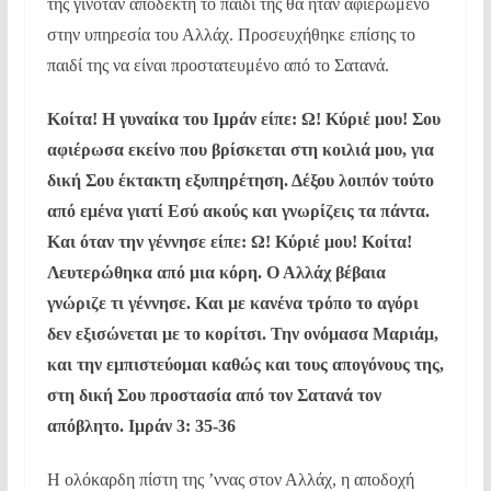
της γινόταν αποδεκτή το παιδί της θα ήταν αφιερωμένο
στην υπηρεσία του Αλλάχ. Προσευχήθηκε επίσης το
παιδί της να είναι προστατευμένο από το Σατανά.
Κοίτα! Η γυναίκα του Ιμράν είπε: Ω! Κύριέ μου! Σου
αφιέρωσα εκείνο που βρίσκεται στη κοιλιά μου, για
δική Σου έκτακτη εξυπηρέτηση. Δέξου λοιπόν τούτο
από εμένα γιατί Εσύ ακούς και γνωρίζεις τα πάντα.
Και όταν την γέννησε είπε: Ω! Κύριέ μου! Κοίτα!
Λευτερώθηκα από μια κόρη. Ο Αλλάχ βέβαια
γνώριζε τι γέννησε. Και με κανένα τρόπο το αγόρι
δεν εξισώνεται με το κορίτσι. Την ονόμασα Μαριάμ,
και την εμπιστεύομαι καθώς και τους απογόνους της,
στη δική Σου προστασία από τον Σατανά τον
απόβλητο. Ιμράν 3: 35-36
Η ολόκαρδη πίστη της ’ννας στον Αλλάχ, η αποδοχή