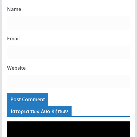
Name
Email
Website
Ιστορία των Δυο Κήπων
V
i