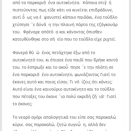
από τα παρκαρισ΅ένα αυτοκίνητα. Κάποια στιγ΅ή
πιστεύοντας πως είδε κάτι να κινείται επιßράδυνε,
αντί ό΅ως να ε΅φανιστεί κάποιο παιδάκι, ένα τούßλο
χτύπησε ΅ε δύνα΅η την πλαινή πόρτα της τζάγκουάρ
του. Φρέναρε απότο΅α και κάνοντας όπισθεν
κατευθύνθηκε στο ση΅είο που το τούßλο είχε ριχτεί.
Φανερά θυ΅ω΅ένος πετάχτηκε έξω από το
αυτοκίνητό του, κι έπιασε ένα παιδί που ßρήκε κοντά
του, το έσπρωξε και το ακού΅πησε ΅ε την πλάτη σε
ένα παρκαρισ΅ένο αυτοκίνητο, φωνάζοντας Γιατί το
έκανες αυτό και ποιος είσαι; Τι νο΅ίζεις ότι κάνεις;
Αυτό είναι ένα καινούριο αυτοκίνητο και το τούßλο
που πέταξες του έκανε ΅ια πολύ ακριßή ζη΅ιά! Γιατί
το έκανες;
Το νεαρό αγόρι απολογητικά του είπε σας παρακαλώ
κύριε. σας παρακαλώ, ζητώ συγνώ΅η, αλλά δεν