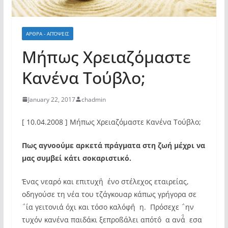
ΑΡΘΡΑ - ΑΠΌΨΕΙΣ
Μήπως Χρειαζόμαστε
Κανένα Τούβλο;
January 22, 2017
chadmin
[ 10.04.2008 ]
Μήπως Χρειαζόμαστε Κανένα Τούβλο;
Πως αγνοούμε αρκετά πράγματα στη ζωή μέχρι να
μας συμβεί κάτι σοκαριστικό.
Ένας νεαρό και επιτυχη΅ένο στέλεχος εταιρείας,
οδηγούσε τη νέα του τζάγκουαρ κάπως γρήγορα σε
΅ία γειτονιά όχι και τόσο καλόφη΅η. Πρόσεχε ΅ην
τυχόν κανένα παιδάκι ξεπροßάλει απότο΅α ανά΅εσα