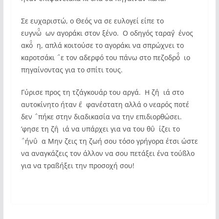
Σε ευχαριστώ, ο Θεός να σε ευλογεί είπε το
ευγνώ΅ων αγοράκι στον ξένο. Ο οδηγός ταραγ΅ένος
ακό΅η, απλά κοιτούσε το αγοράκι να σπρώχνει το
καροτσάκι ΅ε τον αδερφό του πάνω στο πεζοδρό΅ιο
πηγαίνοντας για το σπίτι τους.
Γύρισε προς τη τζάγκουάρ του αργά. Η ζη΅ιά στο
αυτοκίνητο ήταν ε΅φανέστατη αλλά ο νεαρός ποτέ
δεν ΅πήκε στην διαδικασία να την επιδιορθώσει.
’φησε τη ζη΅ιά να υπάρχει για να του θυ΅ίζει το
΅ήνυ΅α Μην ζεις τη ζωή σου τόσο γρήγορα έτσι ώστε
να αναγκάζεις τον άλλον να σου πετάξει ένα τούßλο
για να τραßήξει την προσοχή σου!