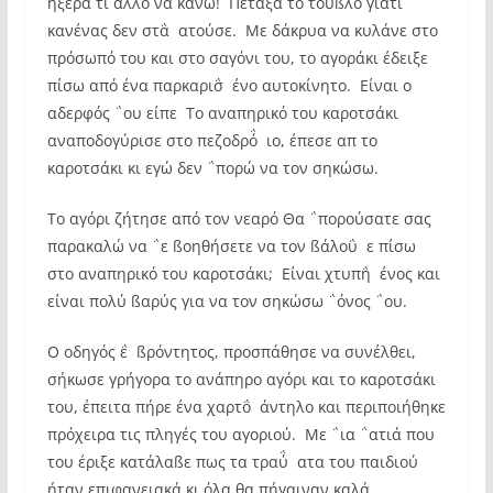
ήξερα τι άλλο να κάνω! Πέταξα το τούßλο γιατί
κανένας δεν στα΅ατούσε. Με δάκρυα να κυλάνε στο
πρόσωπό του και στο σαγόνι του, το αγοράκι έδειξε
πίσω από ένα παρκαρισ΅ένο αυτοκίνητο. Είναι ο
αδερφός ΅ου είπε Το αναπηρικό του καροτσάκι
αναποδογύρισε στο πεζοδρό΅ιο, έπεσε απ το
καροτσάκι κι εγώ δεν ΅πορώ να τον σηκώσω.
Το αγόρι ζήτησε από τον νεαρό Θα ΅πορούσατε σας
παρακαλώ να ΅ε ßοηθήσετε να τον ßάλου΅ε πίσω
στο αναπηρικό του καροτσάκι; Είναι χτυπη΅ένος και
είναι πολύ ßαρύς για να τον σηκώσω ΅όνος ΅ου.
Ο οδηγός ε΅ßρόντητος, προσπάθησε να συνέλθει,
σήκωσε γρήγορα το ανάπηρο αγόρι και το καροτσάκι
του, έπειτα πήρε ένα χαρτο΅άντηλο και περιποιήθηκε
πρόχειρα τις πληγές του αγοριού. Με ΅ια ΅ατιά που
του έριξε κατάλαßε πως τα τραύ΅ατα του παιδιού
ήταν επιφανειακά κι όλα θα πήγαιναν καλά.