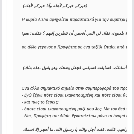
(
خيركم خيركم لأهله وأنا خيركم لأهله
)
Η κυρία 
Aisha 
αφηγείται παραστατικά για την συμπεριφορά
(
نعم
: 
بشة يلعبون، فقال لي النبي أتحبين أن تنظرين إليهم ؟ فقلت
σε άλλο γεγονός ο Προφήτης σε ένα ταξίδι ζητάει από τους
هذه بتلك
: 
حتى أسابقك، فسابقته فسبقني فجعل يضحك وهو يقول
Ένα άλλο σημαντικό σημείο στην συμπεριφορά του προφήτη
- Εγώ ξέρω πότε είσαι ικανοποιημένη και πότε είσαι θυμω
- και πως το ξέρεις;
- όποτε είσαι ικανοποιημένη μαζί μου λες: Μα τον θεό του
- Ναι, Προφήτη του 
Allah. 
Εγκαταλείπω μόνο το όνομά σου.
: 
ب إبراهيم، قالت