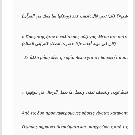
)
اذهب فقد زوجتكها بما معك من القرآن
: 
نعم، قال
: 
رآن شيء؟ قال
ο Προφήτης ήταν ο καλύτερος σύζυγος. Μέσα στο σπίτι του 
(
كان في مهنة أهله، فإذا حضرت الصلاة قام إلى الصلاة
)
Σε άλλη ρήση λέει η κυρία 
Aisha 
για τις δουλειές που έκα
،  
(
ان يخيط ثوبه، ويخصف نعله، ويعمل ما يعمل الرجال في بيوتهم
Από τις δυο προαναφερόμενες ρήσεις γίνεται κατανοητό πως
Ο γάμος σημαίνει δικαιώματα και υποχρεώσεις από τις δυο 