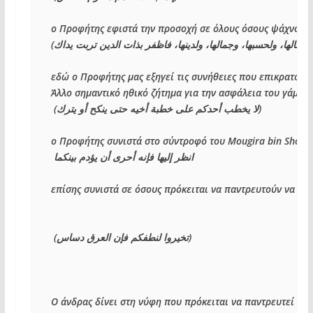
ο Προφήτης εφιστά την προσοχή σε όλους όσους ψάχνουν για
(
بع لمالها، ولحسبها، وجمالها، ولدينها، فاظفر بذات الدين تربت يداك
εδώ ο Προφήτης μας εξηγεί τις συνήθειες που επικρατούν σ
Άλλο σημαντικό ηθικό ζήτημα για την ασφάλεια του γάμου ε
(
لا يخطب أحدكم على خطبة أخيه حتى ينكح أو يترك
) 
ο Προφήτης συνιστά στο σύντροφό του 
Mougira bin Shoub
انظر إليها فإنه أحرى أن يؤدم بينكما 
επίσης συνιστά σε όσους πρόκειται να παντρευτούν να ψάξ
(
تخيروا لنطفكم فإن العرق دساس
)
Ο άνδρας δίνει στη νύφη που πρόκειται να παντρευτεί ένα