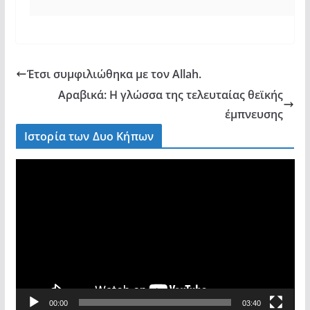
Έτσι συμφιλιώθηκα με τον Allah.
Αραβικά: Η γλώσσα της τελευταίας θεϊκής
έμπνευσης
Ιστορία των Δυο Κήπων
V
i
d
e
o
P
l
a
00:00
03:40
y