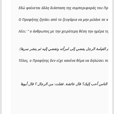
Εδώ φαίνεται άλλη διάσταση της συμπεριφοράς του Προφήτ
Ο Προφήτης ζητάει από το ζευγάρια να μην μιλάνε σε κανένα
Λέει: “ ο άνθρωπος με την χειρότερη θέση την ημέρα της Α
(
ة يوم القيامة الرجل يفضي إلى امرأته وتفضي إليه ثم ينشر سرها
Τέλος, ο Προφήτης δεν είχε κανένα θέμα να δηλώσει πως η
من الرجال ؟ قال أبوها
: 
فقلت
. 
أي الناس أحب إليك؟ قال عائشة