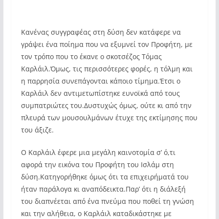
Κανένας συγγραφέας στη δύση δεν κατάφερε να
γράψει ένα ποίημα που να εξυμνεί τον Προφήτη, με
τον τρόπο που το έκανε ο σκοτσέζος Τόμας
Καρλάιλ.Όμως, τις περισσότερες φορές, η τόλμη και
η παρρησία συνεπάγονται κάποιο τίμημα.Έτσι ο
Καρλάιλ δεν αντιμετωπίστηκε ευνοϊκά από τους
συμπατριώτες του.Δυστυχώς όμως, ούτε κι από την
πλευρά των μουσουλμάνων έτυχε της εκτίμησης που
του άξιζε.
Ο Καρλάιλ έφερε μια μεγάλη καινοτομία σ’ ό,τι
αφορά την εικόνα του Προφήτη του Ισλάμ στη
δύση.Κατηγορήθηκε όμως ότι τα επιχειρήματά του
ήταν παράλογα κι αναπόδεικτα.Παρ’ ότι η διάλεξή
του διαπνέεται από ένα πνεύμα που ποθεί τη γνώση
και την αλήθεια, ο Καρλάιλ καταδικάστηκε με