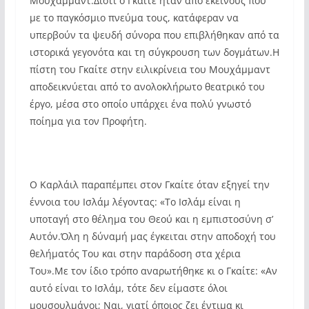
Μουχάμμαντ.Διότι ο Γκαίτε ήταν από εκείνους που
με το παγκόσμιο πνεύμα τους, κατάφεραν να
υπερβούν τα ψευδή σύνορα που επιβλήθηκαν από τα
ιστορικά γεγονότα και τη σύγκρουση των δογμάτων.Η
πίστη του Γκαίτε στην ειλικρίνεια του Μουχάμμαντ
αποδεικνύεται από το ανολοκλήρωτο θεατρικό του
έργο, μέσα στο οποίο υπάρχει ένα πολύ γνωστό
ποίημα για τον Προφήτη.
Ο Καρλάιλ παραπέμπει στον Γκαίτε όταν εξηγεί την
έννοια του Ισλάμ λέγοντας: «Το Ισλάμ είναι η
υποταγή στο θέλημα του Θεού και η εμπιστοσύνη σ’
Αυτόν.Όλη η δύναμή μας έγκειται στην αποδοχή του
θελήματός Του και στην παράδοση στα χέρια
Του».Με τον ίδιο τρόπο αναρωτήθηκε κι ο Γκαίτε: «Αν
αυτό είναι το Ισλάμ, τότε δεν είμαστε όλοι
μουσουλμάνοι; Ναι, γιατί όποιος ζει έντιμα κι