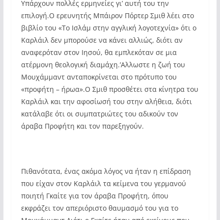
Υπάρχουν πολλές ερμηνείες γι’ αυτή του την
επιλογή.Ο ερευνητής Μπάιρον Πόρτερ Σμιθ λέει στο
βιβλίο του «Το Ισλάμ στην αγγλική λογοτεχνία» ότι ο
Καρλάιλ δεν μπορούσε να κάνει αλλιώς, διότι αν
αναφερόταν στον Ιησού, θα εμπλεκόταν σε μια
ατέρμονη θεολογική διαμάχη.’Αλλωστε η ζωή του
Μουχάμμαντ ανταποκρίνεται στο πρότυπο του
«προφήτη – ήρωα».Ο Σμιθ προσθέτει στα κίνητρα του
Καρλάιλ και την αφοσίωσή του στην αλήθεια, διότι
κατάλαβε ότι οι συμπατριώτες του αδικούν τον
άραβα Προφήτη και τον παρεξηγούν.
Πιθανότατα, ένας ακόμα λόγος να ήταν η επίδραση
που είχαν στον Καρλάιλ τα κείμενα του γερμανού
ποιητή Γκαίτε για τον άραβα Προφήτη, όπου
εκφράζει τον απεριόριστο θαυμασμό του για το