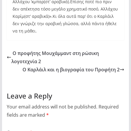
Αλλάχου ’κμπαρ(στ’ αραβικά).Επίσης ποτέ πιο πριν
δεν απέκτησα τόσο μεγάλο χρηματικό ποσό, Αλλάχου
Καρίμ(στ’ αραβικά)».Κι όλα αυτά παρ’ ότι ο Καρλάιλ
δεν γνώριζε την αραβική γλώσσα, αλλά πάντα ήθελε
να τη μάθει.
Ο προφήτης Μουχάμμαντ στη ρώσικη
λογοτεχνία 2
Ο Καρλάιλ και η βιογραφία του Προφήτη 2
Leave a Reply
Your email address will not be published.
Required
fields are marked
*