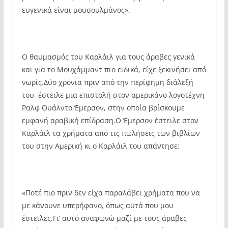
ευγενικά είναι μουσουλμάνος».
Ο θαυμασμός του Καρλάιλ για τους άραβες γενικά
και για το Μουχάμμαντ πιο ειδικά, είχε ξεκινήσει από
νωρίς.Δύο χρόνια πριν από την περίφημη διάλεξή
του, έστειλε μια επιστολή στον αμερικάνο λογοτέχνη
Ραλφ Ουάλντο Έμερσον, στην οποία βρίσκουμε
εμφανή αραβική επίδραση.Ο Έμερσον έστειλε στον
Καρλάιλ τα χρήματα από τις πωλήσεις των βιβλίων
του στην Αμερική κι ο Καρλάιλ του απάντησε:
«Ποτέ πιο πριν δεν είχα παραλάβει χρήματα που να
με κάνουνε υπερήφανο, όπως αυτά που μου
έστειλες.Γι’ αυτό αναφωνώ μαζί με τους άραβες