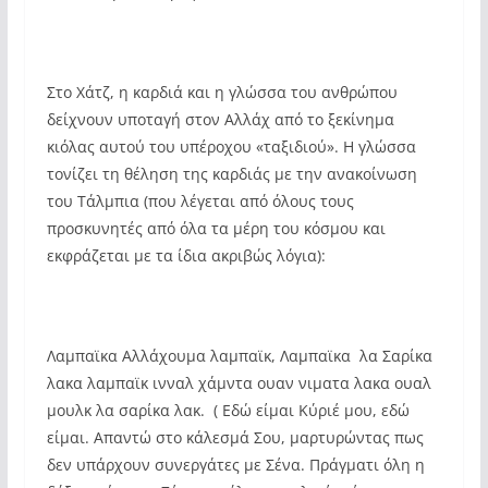
Στο Χάτζ, η καρδιά και η γλώσσα του ανθρώπου
δείχνουν υποταγή στον Αλλάχ από το ξεκίνημα
κιόλας αυτού του υπέροχου «ταξιδιού». Η γλώσσα
τονίζει τη θέληση της καρδιάς με την ανακοίνωση
του Τάλμπια (που λέγεται από όλους τους
προσκυνητές από όλα τα μέρη του κόσμου και
εκφράζεται με τα ίδια ακριβώς λόγια):
Λαμπαϊκα Αλλάχουμα λαμπαϊκ, Λαμπαϊκα λα Σαρίκα
λακα λαμπαϊκ ινναλ χάμντα ουαν νιματα λακα ουαλ
μουλκ λα σαρίκα λακ. ( Εδώ είμαι Κύριέ μου, εδώ
είμαι. Απαντώ στο κάλεσμά Σου, μαρτυρώντας πως
δεν υπάρχουν συνεργάτες με Σένα. Πράγματι όλη η