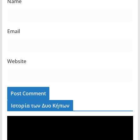
Name
Email
Website
Ιστορία των Δυο Κήπων
V
i
d