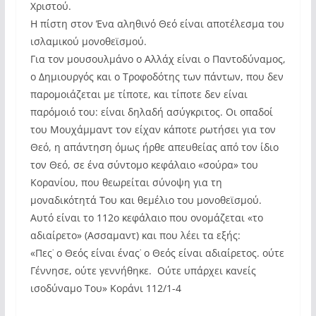
Χριστού.
Η πίστη στον Ένα αληθινό Θεό είναι αποτέλεσμα του
ισλαμικού μονοθεϊσμού.
Για τον μουσουλμάνο ο Αλλάχ είναι ο Παντοδύναμος,
ο Δημιουργός και ο Τροφοδότης των πάντων, που δεν
παρομοιάζεται με τίποτε, και τίποτε δεν είναι
παρόμοιό του: είναι δηλαδή ασύγκριτος. Οι οπαδοί
του Μουχάμμαντ τον είχαν κάποτε ρωτήσει για τον
Θεό, η απάντηση όμως ήρθε απευθείας από τον ίδιο
τον Θεό, σε ένα σύντομο κεφάλαιο «σούρα» του
Κορανίου, που θεωρείται σύνοψη για τη
μοναδικότητά Του και θεμέλιο του μονοθεϊσμού.
Αυτό είναι το 112ο κεφάλαιο που ονομάζεται «το
αδιαίρετο» (Ασσαμαντ) και που λέει τα εξής:
«Πες˙ ο Θεός είναι ένας˙ ο Θεός είναι αδιαίρετος. ούτε
Γέννησε, ούτε γεννήθηκε. Ούτε υπάρχει κανείς
ισοδύναμο Του» Κοράνι 112/1-4