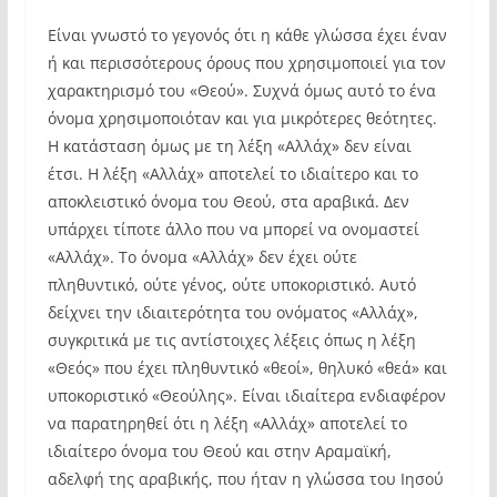
Είναι γνωστό το γεγονός ότι η κάθε γλώσσα έχει έναν
ή και περισσότερους όρους που χρησιμοποιεί για τον
χαρακτηρισμό του «Θεού». Συχνά όμως αυτό το ένα
όνομα χρησιμοποιόταν και για μικρότερες θεότητες.
Η κατάσταση όμως με τη λέξη «Αλλάχ» δεν είναι
έτσι. Η λέξη «Αλλάχ» αποτελεί το ιδιαίτερο και το
αποκλειστικό όνομα του Θεού, στα αραβικά. Δεν
υπάρχει τίποτε άλλο που να μπορεί να ονομαστεί
«Αλλάχ». Το όνομα «Αλλάχ» δεν έχει ούτε
πληθυντικό, ούτε γένος, ούτε υποκοριστικό. Αυτό
δείχνει την ιδιαιτερότητα του ονόματος «Αλλάχ»,
συγκριτικά με τις αντίστοιχες λέξεις όπως η λέξη
«Θεός» που έχει πληθυντικό «θεοί», θηλυκό «θεά» και
υποκοριστικό «Θεούλης». Είναι ιδιαίτερα ενδιαφέρον
να παρατηρηθεί ότι η λέξη «Αλλάχ» αποτελεί το
ιδιαίτερο όνομα του Θεού και στην Αραμαϊκή,
αδελφή της αραβικής, που ήταν η γλώσσα του Ιησού