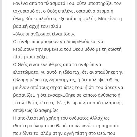
κανένα από τα πλάσματά Του, ούτε υποστηρίζει τον
ισχυρισμό ότι ο Θεός επιλέγει ορισμένα άτομα ή
έθνη, βάσει πλούτου, εξουσίας ή φυλής. Μια είναι η
βασική αρχή του Ισλάμ
«όλοι οι άνθρωποι είναι ίσοι».
Οι άνθρωποι μπορούν να διακριθούν και να
κερδίσουν την ευμένεια του Θεού μόνο με τη σωστή
πίστη και πράξη.
Ο Θεός είναι ελεύθερος από τα ανθρώπινα
ελαττώματα, γι’ αυτό, η ιδέα π.χ. ότι αναπαύθηκε την
έβδομη μέρα της δημιουργίας, ή ότι πάλεψε ο Θεός
με έναν από τους στρατιώτες του, ή ότι του άρεσε να
βασανίζει, ή ότι ενσαρκώθηκε σε κάποιο άνθρωπο ή
το αντίθετο, τέτοιες ιδέες θεωρούνται από ισλαμικής
απόψεως βλασφημίες.
Η αποκλειστική χρήση του ονόματος Αλλάχ ως
ιδιαίτερο όνομα του Θεού, αποδεικνύει τη σημασία
που δίνει το Ισλάμ στην αγνή πίστη στο Θεό, που