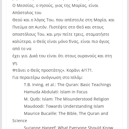
Ο Μεσσίας, ο Ιησούς, γιος της Μαρίας, είναι
Απόστολος του
Θεού και ο λόγος Του, που απέστειλε στη Μαρία, και
Πνεύμα απ Αυτόν. Πιστέψτε στο Θεό και στους
αποστόλους Του, και μην πείτε τρεις, σταματήστε
καλύτερα, ο Θεός είναι μόνο Ένας, είναι πιο άγιος
από το να
έχει γιο. Δικά του είναι ότι στους ουρανούς και στη
γη.
Φτάνει ο Θεός προστάτης». Κοράνι 4/171.
Για περαιτέρω ανάγνωση στο Ισλάμ:
 T.B. Irving, et al.: The Quran: Basic Teachings
 Hamuda Abdulati: Islam in Focus
 M. Qutb: Islam: The Misunderstood Religion
 Maudoodi: Towards Understanding Islam
 Maurice Bucaille: The Bible, The Quran and
Science
 Suzanne Haneef: What Everyone Should Know