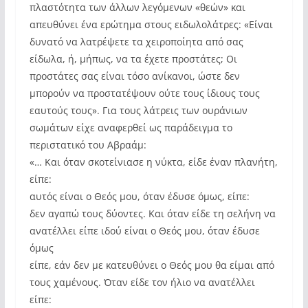
πλαστότητα των άλλων λεγόμενων «θεών» και
απευθύνει ένα ερώτημα στους ειδωλολάτρες: «Είναι
δυνατό να λατρέψετε τα χειροποίητα από σας
είδωλα, ή, μήπως, να τα έχετε προστάτες; Οι
προστάτες σας είναι τόσο ανίκανοι, ώστε δεν
μπορούν να προστατέψουν ούτε τους ίδιους τους
εαυτούς τους». Για τους λάτρεις των ουράνιων
σωμάτων είχε αναφερθεί ως παράδειγμα το
περιστατικό του Αβραάμ:
«… Και όταν σκοτείνιασε η νύκτα, είδε έναν πλανήτη,
είπε:
αυτός είναι ο Θεός μου, όταν έδυσε όμως, είπε:
δεν αγαπώ τους δύοντες. Και όταν είδε τη σελήνη να
ανατέλλει είπε ιδού είναι ο Θεός μου, όταν έδυσε
όμως
είπε, εάν δεν με κατευθύνει ο Θεός μου θα είμαι από
τους χαμένους. Όταν είδε τον ήλιο να ανατέλλει
είπε: