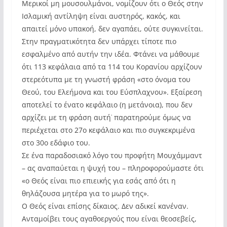
Μερικοί μη μουσουλμάνοι, νομίζουν ότι ο Θεός στην
Ισλαμική αντίληψη είναι αυστηρός, κακός, και
απαιτεί μόνο υπακοή, δεν αγαπάει, ούτε συγκινείται.
Στην πραγματικότητα δεν υπάρχει τίποτε πιο
εσφαλμένο από αυτήν την ιδέα. Φτάνει να μάθουμε
ότι 113 κεφάλαια από τα 114 του Κορανίου αρχίζουν
στερεότυπα με τη γνωστή φράση «στο όνομα του
Θεού, του Ελεήμονα και του Εύσπλαχνου». Εξαίρεση
αποτελεί το ένατο κεφάλαιο (η μετάνοια), που δεν
αρχίζει με τη φράση αυτή˙ παρατηρούμε όμως να
περιέχεται στο 27ο κεφάλαιο και πιο συγκεκριμένα
στο 30ο εδάφιο του.
Σε ένα παραδοσιακό λόγο του προφήτη Μουχάμμαντ
– ας αναπαύεται η ψυχή του – πληροφορούμαστε ότι
«ο Θεός είναι πιο επιεικής για εσάς από ότι η
θηλάζουσα μητέρα για το μωρό της».
Ο Θεός είναι επίσης δίκαιος. Δεν αδικεί κανέναν.
Ανταμοίβει τους αγαθοεργούς που είναι θεοσεβείς,