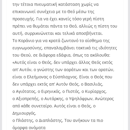
την τέτοια πνευματική κατάσταση χωρίς να
επικοινωνεί συνέχεια με το Θεό μέσω της
προσευχής. Για να έχει κανείς τόσο γερή πίστη
πρέπει να θυμάται πάντα το Θεό, αλλιώς η πίστη του
αυτή, συρρικνώνεται και τελικά αποσβήνεται.
Το Κοράνιο για να κρατά ζωντανό το αίσθημα της
ευγνωμοσύνης, επαναλαμβάνει τακτικά τις ιδιότητες
του Θεού, σε διάφορα εδάφια, όπως τα ακόλουθα:
«Αυτός είναι ο Θεός, δεν υπάρχει άλλος Θεός εκτός
απ’ Αυτόν, ο γνώστης των αοράτων και των ορατών,
είναι ο Ελεήμονας ο Εύσπλαχνος. Είναι ο Θεός που
δεν υπάρχει εκτός απ’ Αυτόν Θεός, ο Βασιλιάς,
ο Αγιότατος, ο Ειρηνικός, ο Πιστός, ο Κυρίαρχος,
ο Αξιοπρεπής, ο Αυτάρκης, ο Υψηλόφρων, Ανώτερος
από κάθε συνεταίρο. Αυτός είναι ο Θεός, ο
Δημιουργός,
ο Πλάστης, ο Διαπλάστης, Του ανήκουν τα πιο
όμορφα ονόματα