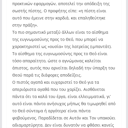
πρακτικών εφαρμογών, αποτελεί την απόδειξη της
σωστής πίστης. Ο προφήτης είπε: «η πίστη είναι
αυτό που έμεινε στην καρδιά, και επαληθεύτηκε
στην πράξη».
Το πιο σημαντικό μεταξύ άλλων είναι το αίσθημα
της ευγνωμοσύνης προς το Θεό, που μπορεί να
χαρακτηριστεί ως «ουσία» της λατρείας (ιμπαντάτ).
Το αίσθημα της ευγνωμοσύνης προς το Θεό είναι
τόσο απαραίτητο, ώστε ο αγνώμονας καλείται
άπιστος, αυτός που αρνείται δηλαδή την ύπαρξη του
Θεού παρά τις διάφορες αποδείξεις.
Ο πιστός αγαπά και ευχαριστεί το Θεό για τα
απεριόριστα αγαθά που του χαρίζει. Αισθάνεται
πάντα ότι τα καλά του έργα, είναι ελλειμματικά, γι’
αυτό είναι πάντα ανήσυχος μήπως θα τιμωρηθεί από
το Θεό σύντομα ή αργότερα˙ είναι πάντα
φοβούμενος. Παραδίδεται σε Αυτόν και Τον υπακούει
αδιαμαρτύρητα. Δεν είναι δυνατόν να φθάσει κανείς