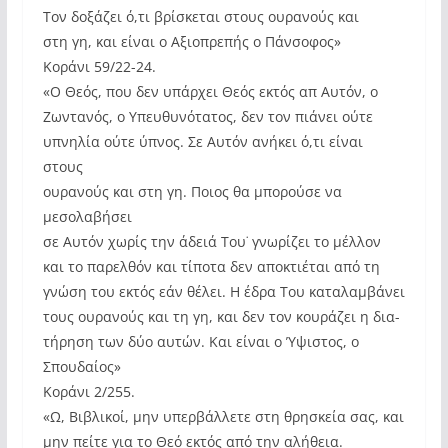
Τον δοξάζει ό,τι βρίσκεται στους ουρανούς και
στη γη, και είναι ο Αξιοπρεπής ο Πάνσοφος»
Κοράνι 59/22-24.
«Ο Θεός, που δεν υπάρχει Θεός εκτός απ Αυτόν, ο
Ζωντανός, ο Υπευθυνότατος, δεν τον πιάνει ούτε
υπνηλία ούτε ύπνος. Σε Αυτόν ανήκει ό,τι είναι
στους
ουρανούς και στη γη. Ποιος θα μπορούσε να
μεσολαβήσει
σε Αυτόν χωρίς την άδειά Του˙ γνωρίζει το μέλλον
και το παρελθόν και τίποτα δεν αποκτιέται από τη
γνώση του εκτός εάν θέλει. Η έδρα Του καταλαμβάνει
τους ουρανούς και τη γη, και δεν τον κουράζει η δια-
τήρηση των δύο αυτών. Και είναι ο Ύψιστος, ο
Σπουδαίος»
Κοράνι 2/255.
«Ω, Βιβλικοί, μην υπερβάλλετε στη θρησκεία σας, και
μην πείτε για το Θεό εκτός από την αλήθεια.