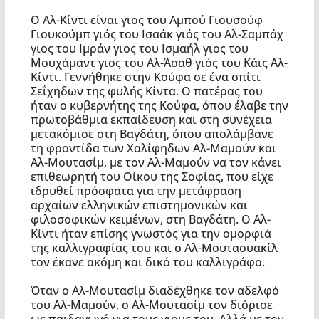
Ο Αλ-Κίντι είναι γιος του Αμπού Γιουσούφ
Γιουκούμπ γιός του Ισαάκ γιός του Αλ-Σαμπάχ
γιος του Ιμράν γιος του Ισμαήλ γιος του
Μουχάμαντ γιος του Αλ-Άσαθ γιός του Κάις Αλ-
Κίντι. Γεννήθηκε στην Κούφα σε ένα σπίτι
Σεΐχηδων της φυλής Κίντα. Ο πατέρας του
ήταν ο κυβερνήτης της Κούφα, όπου έλαβε την
πρωτοβάθμια εκπαίδευση και στη συνέχεια
μετακόμισε στη Βαγδάτη, όπου απολάμβανε
τη φροντίδα των Χαλίφηδων Αλ-Μαμούν και
Αλ-Μουτασίμ, με τον Αλ-Μαμούν να τον κάνει
επιθεωρητή του Οίκου της Σοφίας, που είχε
ιδρυθεί πρόσφατα για την μετάφραση
αρχαίων ελληνικών επιστημονικών και
φιλοσοφικών κειμένων, στη Βαγδάτη. Ο Αλ-
Κίντι ήταν επίσης γνωστός για την ομορφιά
της καλλιγραφίας του και ο Αλ-Μουταουακίλ
τον έκανε ακόμη και δικό του καλλιγράφο.
Όταν ο Αλ-Μουτασίμ διαδέχθηκε τον αδελφό
του Αλ-Μαμούν, ο Αλ-Μουτασίμ τον διόρισε
ως παιδαγωγό για τους γιους του. Αλλά με τον