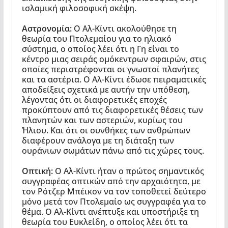
ισλαμική φιλοσοφική σκέψη.
Αστρονομία:
Ο Αλ-Κίντι ακολούθησε τη
θεωρία του Πτολεμαίου για το ηλιακό
σύστημα, ο οποίος λέει ότι η Γη είναι το
κέντρο μιας σειράς ομόκεντρων σφαιρών, στις
οποίες περιστρέφονται οι γνωστοί πλανήτες
και τα αστέρια. Ο Αλ-Κίντι έδωσε πειραματικές
αποδείξεις σχετικά με αυτήν την υπόθεση,
λέγοντας ότι οι διαφορετικές εποχές
προκύπτουν από τις διαφορετικές θέσεις των
πλανητών και των αστεριών, κυρίως του
Ήλιου. Και ότι οι συνθήκες των ανθρώπων
διαφέρουν ανάλογα με τη διάταξη των
ουράνιων σωμάτων πάνω από τις χώρες τους.
Οπτική:
Ο Αλ-Κίντι ήταν ο πρώτος σημαντικός
συγγραφέας οπτικών από την αρχαιότητα, με
τον Ρότζερ Μπέικον να τον τοποθετεί δεύτερο
μόνο μετά τον Πτολεμαίο ως συγγραφέα για το
θέμα. Ο Αλ-Κίντι ανέπτυξε και υποστήριξε τη
θεωρία του Ευκλείδη, ο οποίος λέει ότι τα