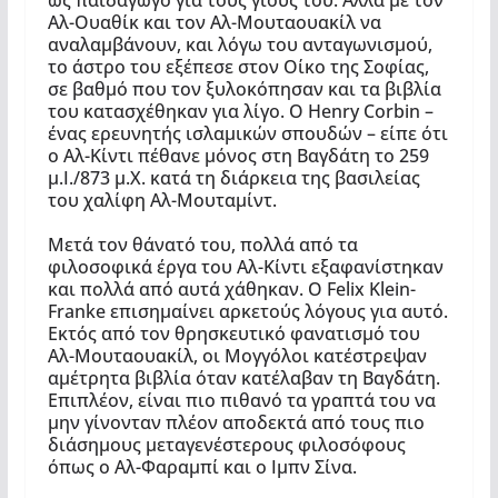
Αλ-Ουαθίκ και τον Αλ-Μουταουακίλ να
αναλαμβάνουν, και λόγω του ανταγωνισμού,
το άστρο του εξέπεσε στον Οίκο της Σοφίας,
σε βαθμό που τον ξυλοκόπησαν και τα βιβλία
του κατασχέθηκαν για λίγο. Ο Henry Corbin –
ένας ερευνητής ισλαμικών σπουδών – είπε ότι
ο Αλ-Κίντι πέθανε μόνος στη Βαγδάτη το 259
μ.Ι./873 μ.Χ. κατά τη διάρκεια της βασιλείας
του χαλίφη Αλ-Μουταμίντ.
Μετά τον θάνατό του, πολλά από τα
φιλοσοφικά έργα του Αλ-Κίντι εξαφανίστηκαν
και πολλά από αυτά χάθηκαν. Ο Felix Klein-
Franke επισημαίνει αρκετούς λόγους για αυτό.
Εκτός από τον θρησκευτικό φανατισμό του
Αλ-Μουταουακίλ, οι Μογγόλοι κατέστρεψαν
αμέτρητα βιβλία όταν κατέλαβαν τη Βαγδάτη.
Επιπλέον, είναι πιο πιθανό τα γραπτά του να
μην γίνονταν πλέον αποδεκτά από τους πιο
διάσημους μεταγενέστερους φιλοσόφους
όπως ο Αλ-Φαραμπί και ο Ιμπν Σίνα.