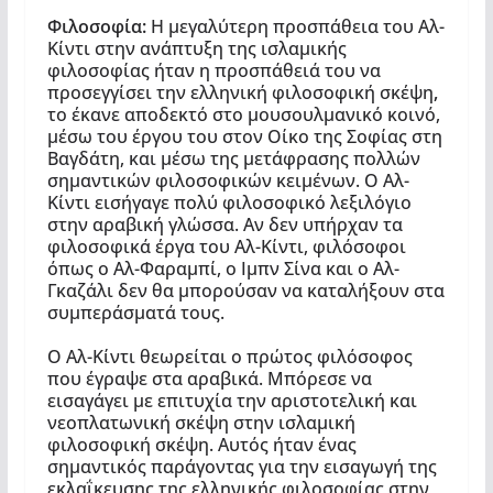
Φιλοσοφία:
Η μεγαλύτερη προσπάθεια του Αλ-
Κίντι στην ανάπτυξη της ισλαμικής
φιλοσοφίας ήταν η προσπάθειά του να
προσεγγίσει την ελληνική φιλοσοφική σκέψη
,
το έκανε αποδεκτό στο μουσουλμανικό κοινό,
μέσω του έργου του στον Οίκο της Σοφίας στη
Βαγδάτη, και μέσω της μετάφρασης πολλών
σημαντικών φιλοσοφικών κειμένων. Ο Αλ-
Κίντι εισήγαγε πολύ φιλοσοφικό λεξιλόγιο
στην αραβική γλώσσα. Αν δεν υπήρχαν τα
φιλοσοφικά έργα του Αλ-Κίντι, φιλόσοφοι
όπως ο Αλ-Φαραμπί, ο Ιμπν Σίνα και ο Αλ-
Γκαζάλι δεν θα μπορούσαν να καταλήξουν στα
συμπεράσματά τους.
Ο Αλ-Κίντι θεωρείται ο πρώτος φιλόσοφος
που έγραψε στα αραβικά. Μπόρεσε να
εισαγάγει με επιτυχία την αριστοτελική και
νεοπλατωνική σκέψη στην ισλαμική
φιλοσοφική σκέψη. Αυτός ήταν ένας
σημαντικός παράγοντας για την εισαγωγή της
εκλαΐκευσης της ελληνικής φιλοσοφίας στην