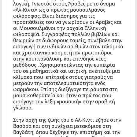
λογική. Γνωστός στους Άραβες με το όνομα
«Αλ-Κίντι»
ως
ο πρώτος μουσουλμάνος
φιλόσοφος. Είναι διάσημος για τις
προσπάθειές του να γνωρίσουν οι Άραβες και
οι Μουσουλμάνοι την αρχαία Ελληνική
φιλοσοφία. Συγγραφέας πολλών βιβλίων και
θεωριών σε διάφορους τομείς, συνέβαλε στην
εισαγωγή των ινδικών αριθμών στον ισλαμικό
και χριστιανικό κόσμο, ήταν πρωτοπόρος
στην κρυπτανάλυση, και επινόησε νέες
μεθόδους . Χρησιμοποιώντας την εμπειρία
του σε μαθηματικά και ιατρική, ανέπτυξε μια
κλίμακα που επέτρεψε στους γιατρούς να
μετρούν την αποτελεσματικότητα ενός
φαρμάκου. Επίσης διεξήγαγε πειράματα στη
μουσικοθεραπεία και ήταν ο πρώτος που
εισήγαγε την λέξη «μουσική» στην αραβική
γλώσσα.
Στην αρχή της ζωής του ο Αλ-Κίντι έζησε στην
Βασόρα και στη συνέχεια μετακόμισε στη
Βαγδάτη, όπου δέχθηκε την επιστήμη και την