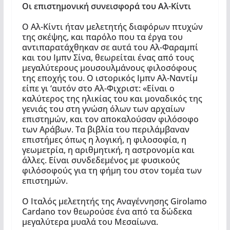
Οι επιστημονική συνεισφορά του Αλ-Κίντι
Ο Αλ-Κίντι ήταν μελετητής διαφόρων πτυχών
της σκέψης, και παρόλο που τα έργα του
αντιπαρατάχθηκαν σε αυτά του Αλ-Φαραμπί
και του Ιμπν Σίνα, θεωρείται ένας από τους
μεγαλύτερους μουσουλμάνους φιλοσόφους
της εποχής του. Ο ιστορικός Ιμπν Αλ-Ναντίμ
είπε γι ‘αυτόν στο Αλ-Φιχριστ: «Είναι ο
καλύτερος της ηλικίας του και μοναδικός της
γενιάς του στη γνώση όλων των αρχαίων
επιστημών, και τον αποκαλούσαν φιλόσοφο
των Αράβων. Τα βιβλία του περιλάμβαναν
επιστήμες όπως η λογική, η φιλοσοφία, η
γεωμετρία, η αριθμητική, η αστρονομία και
άλλες. Είναι συνδεδεμένος με φυσικούς
φιλόσοφούς για τη φήμη του στον τομέα των
επιστημών.
Ο Ιταλός μελετητής της Αναγέννησης Girolamo
Cardano τον θεωρούσε ένα από τα δώδεκα
μεγαλύτερα μυαλά του Μεσαίωνα.