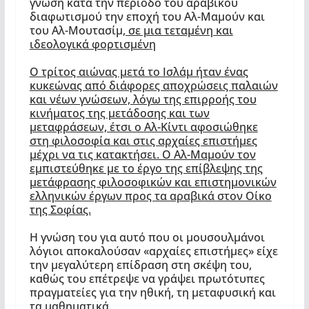
γνώση κατά την περίοδο του αραβικού
διαφωτισμού την εποχή του Αλ-Μαμούν και
του Αλ-Μουτασίμ
, σε μια τεταμένη και
ιδεολογικά φορτισμένη
Ο τρίτος αιώνας μετά το Ισλάμ ήταν ένας
κυκεώνας από διάφορες αποχρώσεις παλαιών
και νέων γνώσεων, λόγω της επιρροής του
κινήματος της μετάδοσης και των
μεταφράσεων, έτσι ο Αλ-Κίντι αφοσιώθηκε
στη φιλοσοφία και στις αρχαίες επιστήμες
μέχρι να τις κατακτήσει. Ο Αλ-Μαμούν τον
εμπιστεύθηκε με το έργο της επίβλεψης της
μετάφρασης φιλοσοφικών και επιστημονικών
ελληνικών έργων προς τα αραβικά στον Οίκο
της Σοφίας.
Η γνώση του για αυτό που οι μουσουλμάνοι
λόγιοι αποκαλούσαν «αρχαίες επιστήμες» είχε
την μεγαλύτερη επίδραση στη σκέψη του,
καθώς του επέτρεψε να γράψει πρωτότυπες
πραγματείες για την ηθική, τη μεταφυσική και
τα μαθηματικά.