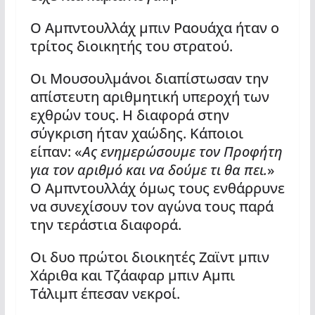
Ο Αμπντουλλάχ μπιν Ραουάχα ήταν ο
τρίτος διοικητής του στρατού.
Οι Μουσουλμάνοι διαπίστωσαν την
απίστευτη αριθμητική υπεροχή των
εχθρών τους. Η διαφορά στην
σύγκριση ήταν χαώδης. Κάποιοι
είπαν: «
Ας ενημερώσουμε τον Προφήτη
για τον αριθμό και να δούμε τι θα πει.
»
Ο Αμπντουλλάχ όμως τους ενθάρρυνε
να συνεχίσουν τον αγώνα τους παρά
την τεράστια διαφορά.
Οι δυο πρώτοι διοικητές Ζαϊντ μπιν
Χάριθα και Τζάαφαρ μπιν Αμπι
Τάλιμπ έπεσαν νεκροί.