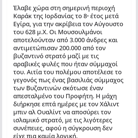
Έλαβε χώρα στη σημερινή περιοχή
Καράκ της Ιορδανίας το 8
έτος μετά
ο
Εγίρα, για την ακρίβεια τον Αύγουστο
του 628 μ.Χ. Οι Μουσουλμάνοι
αποτελούνταν από 3.000 άνδρες και
αντιμετώπισαν 200.000 από τον
βυζαντινό στρατό μαζί με τις
αραβικές φυλές που ήταν σύμμαχοί
του. Αιτία του πολέμου αποτέλεσε το
γεγονός πως ένας βασιλιάς σύμμαχος
των Βυζαντινών σκότωσε έναν
απεσταλμένο του Προφήτη. Η μάχη
διήρκησε επτά ημέρες με τον Χάλιντ
μπιν αλ Ουαλίντ να αποσύρει τον
ισλαμικό στρατό, με τις λιγότερες
συνέπειες, αφού η σύγκρουση δεν
είχε πια καμία λογική.