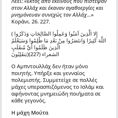
Λέει:
«Εκτός από εκείνους που πίστεψαν
στον Αλλάχ και έκαναν αγαθοεργίες και
μνημόνευαν συνεχώς τον Αλλάχ
…»
Κοράνι. 26. 227.
( إِلا الَّذِينَ آمَنُوا وَعَمِلُوا الصَّالِحَاتِ وَذَكَرُوا
اللَّهَ كَثِيرًا وَانتَصَرُوا مِنْ بَعْدِ مَا ظُلِمُوا وَسَيَعْلَمُ
الَّذِينَ ظَلَمُوا أَيَّ مُنقَلَبٍ
يَنقَلِبُونَ)الشعراء (227)
Ο Αμπντουλλάχ δεν ήταν μόνο
ποιητής. Υπήρξε και γενναίος
πολεμιστής. Συμμετείχε σε πολλές
μάχες υπερασπιζόμενος το Ισλάμ και
αφήνοντας μνημειώδη ποιήματα σε
κάθε γεγονός.
Η μάχη Μούτα