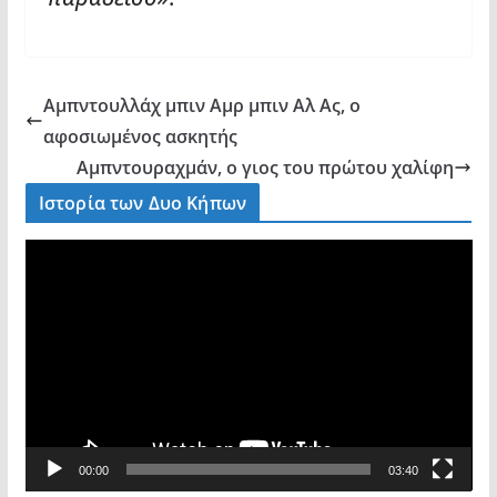
Αμπντουλλάχ μπιν Αμρ μπιν Αλ Ας, ο
αφοσιωμένος ασκητής
Αμπντουραχμάν, ο γιος του πρώτου χαλίφη
Ιστορία των Δυο Κήπων
V
i
d
e
o
P
l
a
00:00
03:40
y