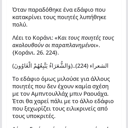
Όταν παραδόθηκε ένα εδάφιο που
κατακρίνει τους ποιητές λυπήθηκε
πολύ.
Λέει το Κοράνι: «Κ
αι τους ποιητές τους
ακολουθούν οι παραπλανημένοι
».
{Κοράνι. 26. 224}.
(وَالشُّعَرَاءُ يَتَّبِعُهُمْ الْغَاوُونَ)..الشعراء (224)
Το εδάφιο όμως μιλούσε για άλλους
ποιητές που δεν έχουν καμία σχέση
με τον Αμπντουλλάχ μπιν Ραουάχα.
Έτσι θα χαρεί πάλι με το άλλο εδάφιο
που ξεχωρίζει τους ειλικρινείς από
τους υποκριτές.