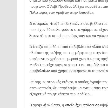
σημείο που γράφουν ακόμα και ποιήματα που ξ
ποιητών». Ο Λεβί Προβενσάλ έχει παραθέτει απ
Πολιτισμός των Αράβων στην Ισπανία».
Ο ιστορικός Ντοζύ επιβεβαιώνει στο βιβλίο του
που είχαν δύσκολα γούστα στα γράμματα, είχα
λιτανική, στο σημείο που άρχισαν και να γράφ
Ο Ντοζύ παραθέτει από το βιβλίο του Αλόσι Μοζ
πλαίσιο της σκέψης και της μόρφωσης στην Ισπα
παρέμενε εν χρήσει σε μερικά χωριά ως τις αρ
Μαδρίτης, είχε συγκεντρώσει 1151 συμβόλαια 
συμβολαίων που χρησιμοποιήσανε οι ισπανοί 
Επίσης, ο ιστορικός Βιάντο, ο οποίος έγραψε π
στην Ισπανία, δεν παρέλειψε να εγκωμιάσει το 
εξαιρετική ποιητικότητα των αράβων.
Η αραβική γλώσσα, η οποία έχει φτάσει σε υψη