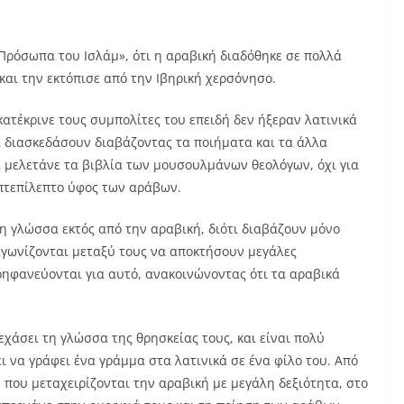
 Πρόσωπα του Ισλάμ», ότι η αραβική διαδόθηκε σε πολλά
και την εκτόπισε από την Ιβηρική χερσόνησο.
ατέκρινε τους συμπολίτες του επειδή δεν ήξεραν λατινικά
να διασκεδάσουν διαβάζοντας τα ποιήματα και τα άλλα
 μελετάνε τα βιβλία των μουσουλμάνων θεολόγων, όχι για
επτεπίλεπτο ύφος των αράβων.
λλη γλώσσα εκτός από την αραβική, διότι διαβάζουν μόνο
αγωνίζονται μεταξύ τους να αποκτήσουν μεγάλες
ρηφανεύονται για αυτό, ανακοινώνοντας ότι τα αραβικά
ξεχάσει τη γλώσσα της θρησκείας τους, και είναι πολύ
ει να γράφει ένα γράμμα στα λατινικά σε ένα φίλο του. Από
 που μεταχειρίζονται την αραβική με μεγάλη δεξιότητα, στο