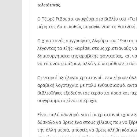
τελειότητας.
Ο Τζωρζ Ριβουάρ, αναφέρει στο βιβλίο του «Τα
μέρη της Ασία, καθώς παραγκώνισε τη Λατινική 
Ο χριστιανός συγγραφέας Αλφάρο του 19ου αι. κ
λέγοντας τα εξής: «αρέσει στους χριστιανούς 
δημιουργήματα της αραβικής φαντασίας, και να
να τα ανασκευάζουν, αλλά για να μάθουν το λ
Οι νεαροί αξιόλογοι χριστιανοί , δεν ξέρουν ά
αραβική λογοτεχνία με πολύ ενθουσιασμό, αντ
βιβλιοθήκες εξοδεύοντας τεράστια ποσά και πε
συγγράμματα είναι υπέροχα.
Είναι πολύ οδυνηρό, γιατί οι χριστιανοί έχουν 
δύσκολο να βρεις ένα στους χίλιους που να ξέρ
την άλλη μεριά, μπορείς να βρεις πλήθη κόσμου