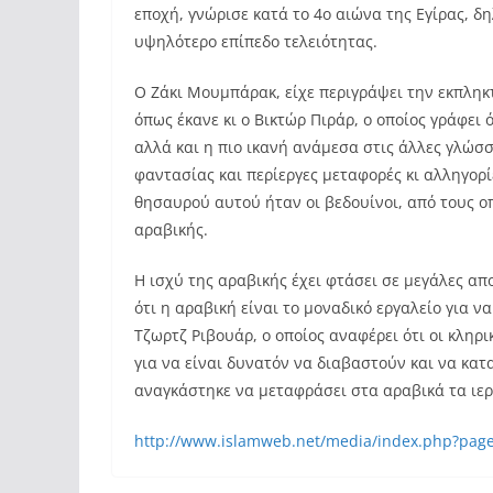
εποχή, γνώρισε κατά το 4ο αιώνα της Εγίρας, 
υψηλότερο επίπεδο τελειότητας.
Ο Ζάκι Μουμπάρακ, είχε περιγράψει την εκπληκτ
όπως έκανε κι ο Βικτώρ Πιράρ, ο οποίος γράφει
αλλά και η πιο ικανή ανάμεσα στις άλλες γλώσσ
φαντασίας και περίεργες μεταφορές κι αλληγορίες
θησαυρού αυτού ήταν οι βεδουίνοι, από τους ο
αραβικής.
Η ισχύ της αραβικής έχει φτάσει σε μεγάλες απ
ότι η αραβική είναι το μοναδικό εργαλείο για ν
Τζωρτζ Ριβουάρ, ο οποίος αναφέρει ότι οι κληρ
για να είναι δυνατόν να διαβαστούν και να κατα
αναγκάστηκε να μεταφράσει στα αραβικά τα ιερά
http://www.islamweb.net/media/index.php?pag