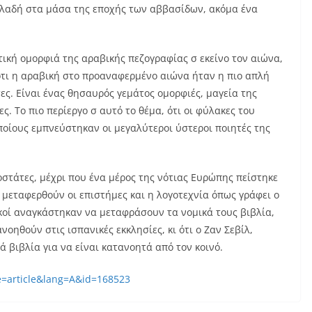
δηλαδή στα μάσα της εποχής των αββασίδων, ακόμα ένα
ική ομορφιά της αραβικής πεζογραφίας σ εκείνο τον αιώνα,
 ότι η αραβική στο προαναφερμένο αιώνα ήταν η πιο απλή
ες. Είναι ένας θησαυρός γεμάτος ομορφιές, μαγεία της
. Το πιο περίεργο σ αυτό το θέμα, ότι οι φύλακες του
ποίους εμπνεύστηκαν οι μεγαλύτεροι ύστεροι ποιητές της
οστάτες, μέχρι που ένα μέρος της νότιας Ευρώπης πείστηκε
α μεταφερθούν οι επιστήμες και η λογοτεχνία όπως γράφει ο
ικοί αναγκάστηκαν να μεταφράσουν τα νομικά τους βιβλία,
νοηθούν στις ισπανικές εκκλησίες, κι ότι ο Ζαν Σεβίλ,
 βιβλία για να είναι κατανοητά από τον κοινό.
e=article&lang=A&id=168523