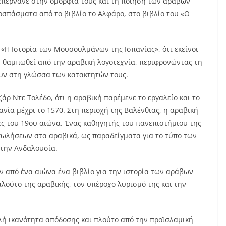
επερνάνε στην ομορφιά τους και τη ποίηση των αράβων
οσπάσματα από το βιβλίο το Αλφάρο, στο βιβλίο του «Ο
 «Η Ιστορία των Μουσουλμάνων της Ισπανίας», ότι εκείνοι
ν θαμπωθεί από την αραβική λογοτεχνία, περιφρονώντας τη
ουν στη γλώσσα των κατακτητών τους.
άρ Ντε Τολέδο, ότι η αραβική παρέμενε το εργαλείο και το
νία μέχρι το 1570. Στη περιοχή της Βαλένθιας, η αραβική
χές του 19ου αιώνα. Ένας καθηγητής του πανεπιστήμιου της
πωλήσεων στα αραβικά, ως παραδείγματα για το τύπο των
στην Ανδαλουσία.
ριν από ένα αιώνα ένα βιβλίο για την ιστορία των αράβων
πλούτο της αραβικής, τον υπέροχο λυρισμό της και την
λή ικανότητα απόδοσης και πλούτο από την προϊσλαμική