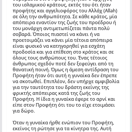
του ισλαμικού κράτους, εκτός του ότι ήταν
προφήτης και αγγελιοφόρος του Αλλάχ (Allah)
σε όλη την ανθρωπότητα. Σε κάθε κράτος, μία
απόπειρα εναντίον της ζωής του προέδρου ή
του μονάρχη αντιμετωπίζεται πάντα πολύ
σοβαρά. Όποιος πιαστεί να κάνει ή να
προετοιμάζει να κάνει μία τέτοια απόπειρα
είναι φυσικό να κατηγορηθεί για εσχάτη
προδοσία και για επίθεση στο κράτος και σε
όλους τους ανθρώπους του. Ένας τέτοιος
άνθρωπος σχεδόν ποτέ δεν ξεφεύγει από τη
θανατική ποινή. Όμως η άμεση αντίδραση του
Προφήτη ήταν ότι αυτή η γυναίκα δεν έπρεπε
να σκοτωθεί. Επιπλέον, δεν υπήρχε αμφιβολία
για την ταυτότητα του δράστη εκείνης της
φρικτής απόπειρας κατά της ζωής του
Προφήτη. Η ίδια η γυναίκα έφερε το αρνί και
είπε στον Προφήτη ότι του το είχε ετοιμάσει
για δώρο.
Όταν η γυναίκα ήρθε ενώπιον του Προφήτη,
εκείνος τη ρώτησε για τα κίνητρα της. Αυτή