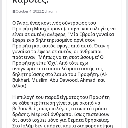
October 4, 2022
chadmin
Ο Άνας, ένας κοντινός σύντροφος του
Προφήτη Μουχάμμαντ (ειρήνη και ευλογίες να
είναι σε αυτόν) ανέφερε, “Μία Εβραία γυναίκα
έφερε ένα δηλητηριασμένο αρνί στον
Προφήτη και αυτός έφαγε από αυτό. Όταν η
γυναίκα το έφερε σε αυτόν, οι άνθρωποι
πρότειναν, ‘Μήπως να τη σκοτώσουμε;’ Ο
Προφήτης είπε ‘Όχι’. Από τότε έχω
αναγνωρίσει τα αποτελέσματα αυτής της
δηλητηρίασης στο λαιμό του Προφήτη. (Al-
Bukhari, Muslim, Abu Dawood, Ahmad, και
άλλοι).
Η επιλογή του παραδείγματος του Προφήτη
σε κάθε περίπτωση γίνεται με σκοπό να
βεβαιωθείς πως επιλέγεις το σωστό τρόπο
δράσης. Μερικοί άνθρωποι ίσως πιστεύουν
ότι αυτό ισχύει μόνο για θέματα θρησκείας.
Στο Ισλάμ δεν υπάρχει καμία διαφοροποίηση