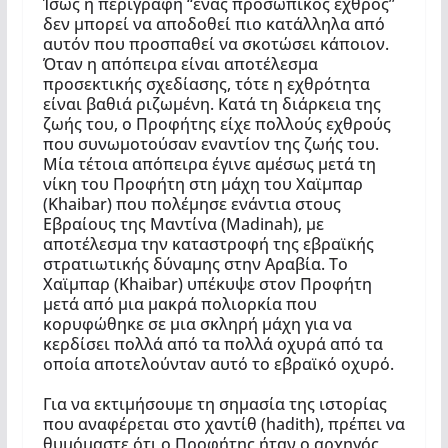
Ίσως η περιγραφή “ένας προσωπικός εχθρός”
δεν μπορεί να αποδοθεί πιο κατάλληλα από
αυτόν που προσπαθεί να σκοτώσει κάποιον.
Όταν η απόπειρα είναι αποτέλεσμα
προσεκτικής σχεδίασης, τότε η εχθρότητα
είναι βαθιά ριζωμένη. Κατά τη διάρκεια της
ζωής του, ο Προφήτης είχε πολλούς εχθρούς
που συνωμοτούσαν εναντίον της ζωής του.
Μία τέτοια απόπειρα έγινε αμέσως μετά τη
νίκη του Προφήτη στη μάχη του Χαϊμπαρ
(Khaibar) που πολέμησε ενάντια στους
Εβραίους της Μαντίνα (Madinah), με
αποτέλεσμα την καταστροφή της εβραϊκής
στρατιωτικής δύναμης στην Αραβία. Το
Χαϊμπαρ (Khaibar) υπέκυψε στον Προφήτη
μετά από μια μακρά πολιορκία που
κορυφώθηκε σε μια σκληρή μάχη για να
κερδίσει πολλά από τα πολλά οχυρά από τα
οποία αποτελούνταν αυτό το εβραϊκό οχυρό.
Για να εκτιμήσουμε τη σημασία της ιστορίας
που αναφέρεται στο χαντίθ (hadith), πρέπει να
θυμόμαστε ότι ο Προφήτης ήταν ο αρχηγός