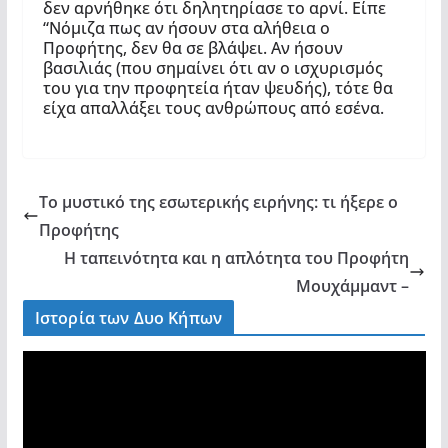
δεν αρνήθηκε ότι δηλητηρίασε το αρνί. Είπε
“Νόμιζα πως αν ήσουν στα αλήθεια ο
Προφήτης, δεν θα σε βλάψει. Αν ήσουν
βασιλιάς (που σημαίνει ότι αν ο ισχυρισμός
του για την προφητεία ήταν ψευδής), τότε θα
είχα απαλλάξει τους ανθρώπους από εσένα.
Το μυστικό της εσωτερικής ειρήνης: τι ήξερε ο
Προφήτης
Η ταπεινότητα και η απλότητα του Προφήτη
Μουχάμμαντ –
Ιστορία των Δυο Κήπων
V
i
d
e