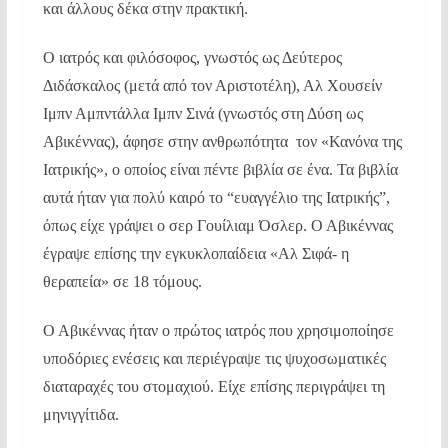
και άλλους δέκα στην πρακτική.
Ο ιατρός και φιλόσοφος, γνωστός ως Δεύτερος
Διδάσκαλος (μετά από τον Αριστοτέλη), Αλ Χουσείν
Ιμπν Αμπντάλλα Ιμπν Σινά (γνωστός στη Δύση ως
Αβικέννας), άφησε στην ανθρωπότητα τον «Κανόνα της
Ιατρικής», ο οποίος είναι πέντε βιβλία σε ένα. Τα βιβλία
αυτά ήταν για πολύ καιρό το “ευαγγέλιο της Ιατρικής”,
όπως είχε γράψει ο σερ Γουίλιαμ Όσλερ. Ο Αβικέννας
έγραψε επίσης την εγκυκλοπαίδεια «Αλ Σιφά- η
θεραπεία» σε 18 τόμους.
Ο Αβικέννας ήταν ο πρώτος ιατρός που χρησιμοποίησε
υποδόριες ενέσεις και περιέγραψε τις ψυχοσωματικές
διαταραχές του στομαχιού. Είχε επίσης περιγράψει τη
μηνιγγίτιδα.