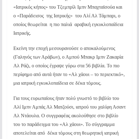
«Ιατρικός κήπος» του Τζεμπρίλ Ιμπν Μπαχταϊσούα και
ο «Παράδεισος της Ιατρικής» του Αλί Αλ Τάμπαρι, ο
οποίος θεωρείται η πιο παλιά αραβική εγκυκλοπαίδεια
Ιατρικής.
Εκείνη την εποχή μεσουρανούσε ο αποκαλούμενος
(Γαληνός των Αράβων), ο Αμπού Μπακρ Ιμπν Ζακαρία
Αλ Ράζι, ο οποίος έγραψε γύρω στα 56 βιβλία. Το πιο
περίφημο από αυτά ήταν το «Αλ χάουι – το περιεκτικό»,
μια ιατρική εγκυκλοπαίδεια σε δέκα τόμους.
Για τους ευρωπαίους ήταν πολύ γνωστό το βιβλίο του
Αλί Ιμπν Αμπάς Αλ Ματζούσι, ιατρού του χαλίφη Ασαντ
Αλ Ντάουλα. Ο συγγραφέας ακολούθησε στο βιβλίο
του το παράδειγμα του «Αλ χάουι». Το σύγγραμμα
αποτελείται από δέκα τόμους στη θεωρητική ιατρική