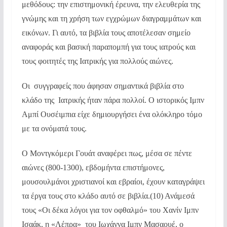
μεθόδους: την επιστημονική έρευνα, την ελευθερία της
γνώμης και τη χρήση των εγχρώμων διαγραμμάτων και
εικόνων. Γι αυτό, τα βιβλία τους αποτέλεσαν σημείο
αναφοράς και βασική παραπομπή για τους ιατρούς και
τους φοιτητές της Ιατρικής για πολλούς αιώνες.
Οι συγγραφείς που άφησαν σημαντικά βιβλία στο
κλάδο της Ιατρικής ήταν πάρα πολλοί. Ο ιστορικός Ιμπν
Αμπί Ουσέιμπια είχε δημιουργήσει ένα ολόκληρο τόμο
με τα ονόματά τους.
Ο Μοντγκόμερι Γουάτ αναφέρει πως, μέσα σε πέντε
αιώνες (800-1300), εβδομήντα επιστήμονες,
μουσουλμάνοι χριστιανοί και εβραίοι, έχουν καταγράψει
τα έργα τους στο κλάδο αυτό σε βιβλία.(10) Ανάμεσά
τους «Οι δέκα λόγοι για τον οφθαλμό» του Χανίν Ιμπν
Ισαάκ, η «Λέπρα» του Ιωχάννα Ιμπν Μασαουέ, ο