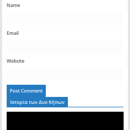
Name
Email
Website
Ιστορία των Δυο Κήπων
V
i
d