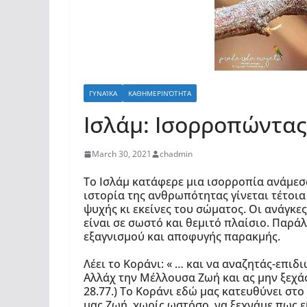
ΓΥΝΑΊΚΑ
ΚΑΘΗΜΕΡΙΝΌΤΗΤΑ
Ισλάμ: Ισορροπώντας
March 30, 2021
chadmin
Το Ισλάμ κατάφερε μια ισορροπία ανάμεσ
ιστορία της ανθρωπότητας γίνεται τέτοι
ψυχής κι εκείνες του σώματος. Οι ανάγκε
είναι σε σωστό και θεμιτό πλαίσιο. Παρά
εξαγνισμού και αποφυγής παρακμής.
Λέει το Κοράνι: « … και να αναζητάς-επιδ
Αλλάχ την Μέλλουσα Ζωή και ας μην ξεχάσ
28.77.) Το Κοράνι εδώ μας κατευθύνει στ
μας Ζωή, χωρίς ωστόσο, να ξεχνάμε πως ε