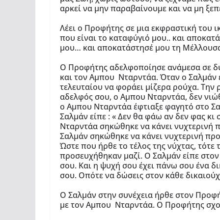
αρκεί να μην παραβαίνουμε και να μη ξεπ
Λέει ο Προφήτης σε μια εκφραστική του ικ
που είναι το καταφύγιό μου.. και αποκατ
μου… και αποκατάστησέ μου τη Μέλλουσα 
Ο Προφήτης αδελφοποίησε ανάμεσα σε δυ
και τον Αμπου Νταρντάα. Όταν ο Σαλμάν 
τελευταίου να φοράει μίζερα ρούχα. Την ρ
αδελφός σου, ο Αμπου Νταρντάα, δεν νιώθ
ο Αμπου Νταρντάα έφτιαξε φαγητό στο Σαλ
Σαλμάν είπε : « Δεν θα φάω αν δεν φας κι
Νταρντάα σηκώθηκε να κάνει νυχτερινή πρ
Σαλμάν σηκώθηκε να κάνει νυχτερινή προ
Ώστε που ήρθε το τέλος της νύχτας, τότε 
προσευχήθηκαν μαζί. Ο Σαλμάν είπε στον 
σου. Και η ψυχή σου έχει πάνω σου ένα δ
σου. Οπότε να δώσεις στον κάθε δικαιούχ
Ο Σαλμάν στην συνέχεια ήρθε στον Προφήτ
με τον Αμπου Νταρντάα. Ο Προφήτης σχολί