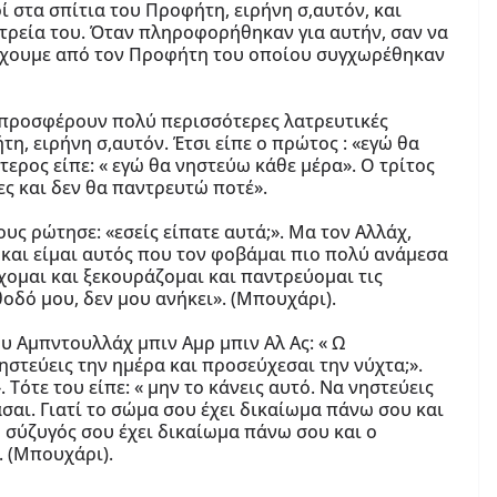
ί στα σπίτια του Προφήτη, ειρήνη σ,αυτόν, και
ατρεία του. Όταν πληροφορήθηκαν για αυτήν, σαν να
απέχουμε από τον Προφήτη του οποίου συγχωρέθηκαν
α προσφέρουν πολύ περισσότερες λατρευτικές
, ειρήνη σ,αυτόν. Έτσι είπε ο πρώτος : «εγώ θα
ερος είπε: « εγώ θα νηστεύω κάθε μέρα». Ο τρίτος
ες και δεν θα παντρευτώ ποτέ».
υς ρώτησε: «εσείς είπατε αυτά;». Μα τον Αλλάχ,
 και είμαι αυτός που τον φοβάμαι πιο πολύ ανάμεσα
χομαι και ξεκουράζομαι και παντρεύομαι τις
θοδό μου, δεν μου ανήκει». (Μπουχάρι).
 Αμπντουλλάχ μπιν Αμρ μπιν Αλ Ας: « Ω
τεύεις την ημέρα και προσεύχεσαι την νύχτα;».
 Τότε του είπε: « μην το κάνεις αυτό. Να νηστεύεις
άσαι. Γιατί το σώμα σου έχει δικαίωμα πάνω σου και
η σύζυγός σου έχει δικαίωμα πάνω σου και ο
. (Μπουχάρι).