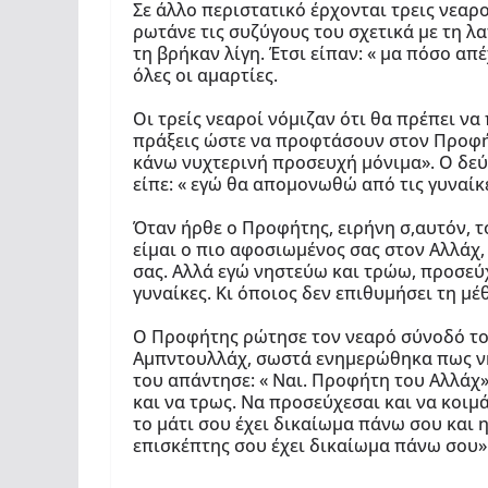
Σε άλλο περιστατικό έρχονται τρεις νεαρο
ρωτάνε τις συζύγους του σχετικά με τη λ
τη βρήκαν λίγη. Έτσι είπαν: « μα πόσο 
όλες οι αμαρτίες.
Οι τρείς νεαροί νόμιζαν ότι θα πρέπει ν
πράξεις ώστε να προφτάσουν στον Προφήτη
κάνω νυχτερινή προσευχή μόνιμα». Ο δεύτ
είπε: « εγώ θα απομονωθώ από τις γυναίκ
Όταν ήρθε ο Προφήτης, ειρήνη σ,αυτόν, το
είμαι ο πιο αφοσιωμένος σας στον Αλλάχ,
σας. Αλλά εγώ νηστεύω και τρώω, προσεύ
γυναίκες. Κι όποιος δεν επιθυμήσει τη μέ
Ο Προφήτης ρώτησε τον νεαρό σύνοδό του
Αμπντουλλάχ, σωστά ενημερώθηκα πως νησ
του απάντησε: « Ναι. Προφήτη του Αλλάχ».
και να τρως. Να προσεύχεσαι και να κοιμ
το μάτι σου έχει δικαίωμα πάνω σου και 
επισκέπτης σου έχει δικαίωμα πάνω σου»