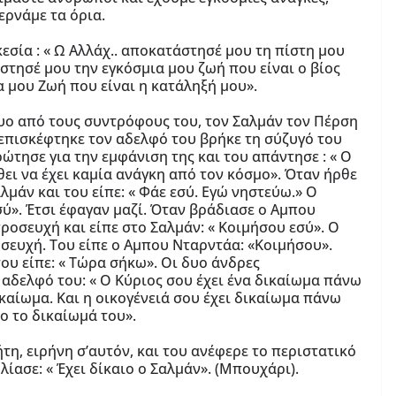
ερνάμε τα όρια.
εσία : « Ω Αλλάχ.. αποκατάστησέ μου τη πίστη μου
άστησέ μου την εγκόσμια μου ζωή που είναι ο βίος
μου Ζωή που είναι η κατάληξή μου».
ο από τους συντρόφους του, τον Σαλμάν τον Πέρση
επισκέφτηκε τον αδελφό του βρήκε τη σύζυγό του
ώτησε για την εμφάνιση της και του απάντησε : « Ο
ει να έχει καμία ανάγκη από τον κόσμο». Όταν ήρθε
μάν και του είπε: « Φάε εσύ. Εγώ νηστεύω.» Ο
 σύ». Έτσι έφαγαν μαζί. Όταν βράδιασε ο Αμπου
οσευχή και είπε στο Σαλμάν: « Κοιμήσου εσύ». Ο
σευχή. Του είπε ο Αμπου Νταρντάα: «Κοιμήσου».
του είπε: « Τώρα σήκω». Οι δυο άνδρες
αδελφό του: « Ο Κύριος σου έχει ένα δικαίωμα πάνω
ικαίωμα. Και η οικογένειά σου έχει δικαίωμα πάνω
ο το δικαίωμά του».
η, ειρήνη σ’αυτόν, και του ανέφερε το περιστατικό
ασε: « Έχει δίκαιο ο Σαλμάν». (Μπουχάρι).