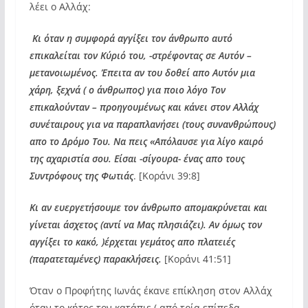
λέει ο Αλλάχ:
Κι όταν η συμφορά αγγίξει τον άνθρωπο αυτό
επικαλείται τον Κύριό του, -στρέφοντας σε Αυτόν –
μετανοιωμένος. Έπειτα αν του δοθεί απο Αυτόν μια
χάρη, ξεχνά ( ο άνθρωπος) για ποιο λόγο Τον
επικαλούνταν – προηγουμένως και κάνει στον Αλλάχ
συνέταιρους για να παραπλανήσει (τους συνανθρώπους)
απο το Δρόμο Του. Να πεις «Απόλαυσε για λίγο καιρό
της αχαριστία σου. Είσαι -σίγουρα- ένας απο τους
Συντρόφους της Φωτιάς
. [Κοράνι 39:8]
Κι αν ευεργετήσουμε τον άνθρωπο απομακρύνεται και
γίνεται άσχετος (αντί να Μας πλησιάζει). Αν όμως τον
αγγίξει το κακό, )έρχεται γεμάτος απο πλατειές
(παρατεταμένες) παρακλήσεις.
[Κοράνι 41:51]
Όταν ο Προφήτης Ιωνάς έκανε επίκληση στον Αλλάχ
όταν το κήτος τον κατάπιε ( από τρία επίπεδα