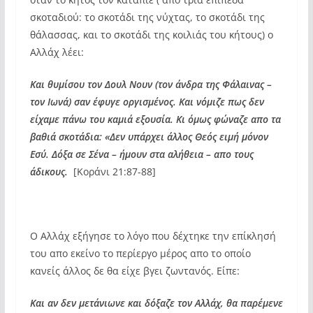
σκοταδιού: το σκοτάδι της νύχτας, το σκοτάδι της
θάλασσας, και το σκοτάδι της κοιλιάς του κήτους) ο
Αλλάχ λέει:
Και θυμίσου τον Δουλ Νουν (τον άνδρα της Φάλαινας –
τον Ιωνά) σαν έφυγε οργισμένος. Και νόμιζε πως δεν
είχαμε πάνω του καμιά εξουσία. Κι όμως φώναζε απο τα
βαθιά σκοτάδια: «Δεν υπάρχει άλλος Θεός ειμή μόνον
Εσύ. Δόξα σε Σένα – ήμουν στα αλήθεια – απο τους
άδικους.
[Κοράνι 21:87-88]
Ο Αλλάχ εξήγησε το λόγο που δέχτηκε την επίκλησή
του απο εκείνο το περίεργο μέρος απο το οποίο
κανείς άλλος δε θα είχε βγει ζωντανός. Είπε:
Και αν δεν μετάνιωνε και δόξαζε τον Αλλάχ, θα παρέμενε