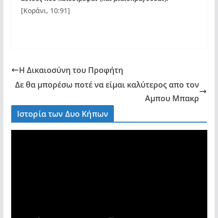
[Κοράνι, 10:91]
Η Δικαιοσύνη του Προφήτη
Δε θα μπορέσω ποτέ να είμαι καλύτερος απο τον
Αμπου Μπακρ
Ιστορία των Δυο Κήπων
V
i
d
e
o
P
l