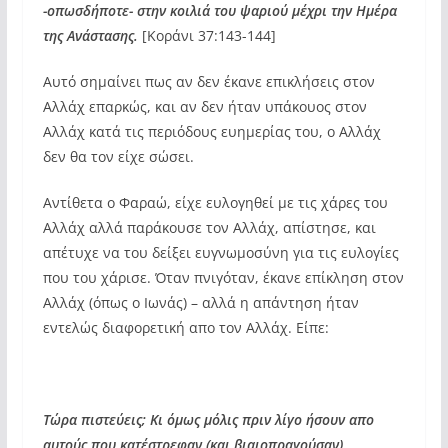
-οπωσδήποτε- στην κοιλιά του ψαριού μέχρι την Ημέρα
της Ανάστασης.
[Κοράνι 37:143-144]
Αυτό σημαίνει πως αν δεν έκανε επικλήσεις στον
Αλλάχ επαρκώς, και αν δεν ήταν υπάκουος στον
Αλλάχ κατά τις περιόδους ευημερίας του, ο Αλλάχ
δεν θα τον είχε σώσει.
Αντίθετα ο Φαραώ, είχε ευλογηθεί με τις χάρες του
Αλλάχ αλλά παράκουσε τον Αλλάχ, απίστησε, και
απέτυχε να του δείξει ευγνωμοσύνη για τις ευλογίες
που του χάρισε. Όταν πνιγόταν, έκανε επίκληση στον
Αλλάχ (όπως ο Ιωνάς) – αλλά η απάντηση ήταν
εντελώς διαφορετική απο τον Αλλάχ. Είπε:
Τώρα πιστεύεις; Κι όμως μόλις πριν λίγο ήσουν απο
αυτούς που κατέστρεφαν (και βιαιοπραγούσαν).