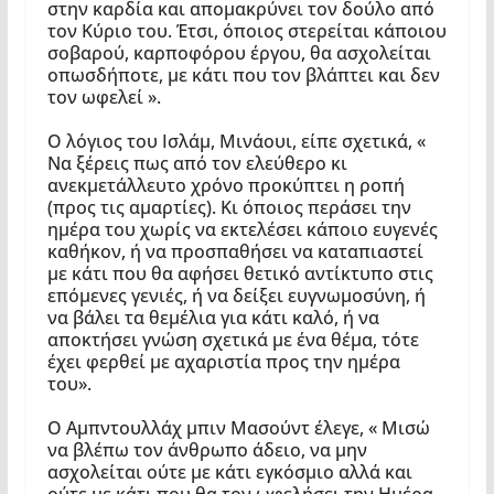
στην καρδία και απομακρύνει τον δούλο από
τον Κύριο του. Έτσι, όποιος στερείται κάποιου
σοβαρού, καρποφόρου έργου, θα ασχολείται
οπωσδήποτε, με κάτι που τον βλάπτει και δεν
τον ωφελεί ».
Ο λόγιος του Ισλάμ, Μινάουι, είπε σχετικά, «
Να ξέρεις πως από τον ελεύθερο κι
ανεκμετάλλευτο χρόνο προκύπτει η ροπή
(προς τις αμαρτίες). Κι όποιος περάσει την
ημέρα του χωρίς να εκτελέσει κάποιο ευγενές
καθήκον, ή να προσπαθήσει να καταπιαστεί
με κάτι που θα αφήσει θετικό αντίκτυπο στις
επόμενες γενιές, ή να δείξει ευγνωμοσύνη, ή
να βάλει τα θεμέλια για κάτι καλό, ή να
αποκτήσει γνώση σχετικά με ένα θέμα, τότε
έχει φερθεί με αχαριστία προς την ημέρα
του».
Ο Αμπντουλλάχ μπιν Μασούντ έλεγε, « Μισώ
να βλέπω τον άνθρωπο άδειο, να μην
ασχολείται ούτε με κάτι εγκόσμιο αλλά και