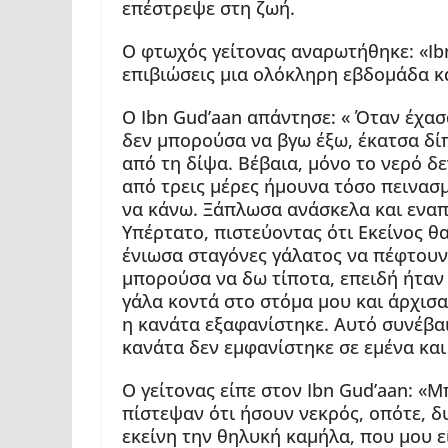
επέστρεψε στη ζωή.
Ο φτωχός γείτονας αναρωτήθηκε: «Ib
επιβιώσεις μια ολόκληρη εβδομάδα κ
Ο Ibn Gud’aan απάντησε: « Όταν έχασ
δεν μπορούσα να βγω έξω, έκατσα δί
από τη δίψα. Βέβαια, μόνο το νερό δ
από τρεις μέρες ήμουνα τόσο πεινασμ
να κάνω. Ξάπλωσα ανάσκελα και εναπ
Υπέρτατο, πιστεύοντας ότι Εκείνος θ
ένιωσα σταγόνες γάλατος να πέφτουν
μπορούσα να δω τίποτα, επειδή ήταν
γάλα κοντά στο στόμα μου και άρχισα
η κανάτα εξαφανίστηκε. Αυτό συνέβαι
κανάτα δεν εμφανίστηκε σε εμένα και 
Ο γείτονας είπε στον Ibn Gud’aan: «Μ
πίστεψαν ότι ήσουν νεκρός, οπότε, δ
εκείνη την θηλυκή καμήλα, που μου ε