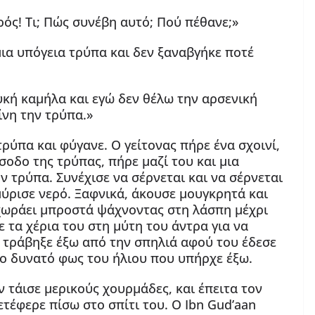
ός! Τι; Πώς συνέβη αυτό; Πού πέθανε;»
ια υπόγεια τρύπα και δεν ξαναβγήκε ποτέ
λυκή καμήλα και εγώ δεν θέλω την αρσενική
ίνη την τρύπα.»
 τρύπα και φύγανε. Ο γείτονας πήρε ένα σχοινί,
σοδο της τρύπας, πήρε μαζί του και μια
 τρύπα. Συνέχισε να σέρνεται και να σέρνεται
μύρισε νερό. Ξαφνικά, άκουσε μουγκρητά και
χωράει μπροστά ψάχνοντας στη λάσπη μέχρι
 τα χέρια του στη μύτη του άντρα για να
ν τράβηξε έξω από την σπηλιά αφού του έδεσε
το δυνατό φως του ήλιου που υπήρχε έξω.
ν τάισε μερικούς χουρμάδες, και έπειτα τον
τέφερε πίσω στο σπίτι του. Ο Ibn Gud’aan