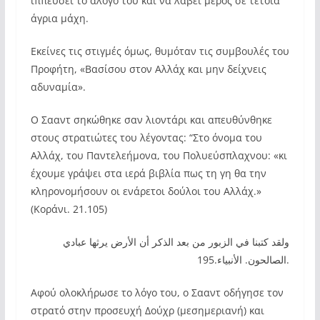
ιππεύσει το άλογό του και να λάβει μέρος σε τέτοια
άγρια μάχη.
Εκείνες τις στιγμές όμως, θυμόταν τις συμβουλές του
Προφήτη, «Βασίσου στον Αλλάχ και μην δείχνεις
αδυναμία».
Ο Σααντ σηκώθηκε σαν λιοντάρι και απευθύνθηκε
στους στρατιώτες του λέγοντας: “Στο όνομα του
Αλλάχ, του Παντελεήμονα, του Πολυεύσπλαχνου: «κι
έχουμε γράψει στα ιερά βιβλία πως τη γη θα την
κληρονομήσουν οι ενάρετοι δούλοι του Αλλάχ.»
(Κοράνι. 21.105)
ولقد كتبنا في الزبور من بعد الذكر أن الأرض يرثها عبادي
الصالحون. الأنبياء.195.
Αφού ολοκλήρωσε το λόγο του, ο Σααντ οδήγησε τον
στρατό στην προσευχή Δούχρ (μεσημεριανή) και