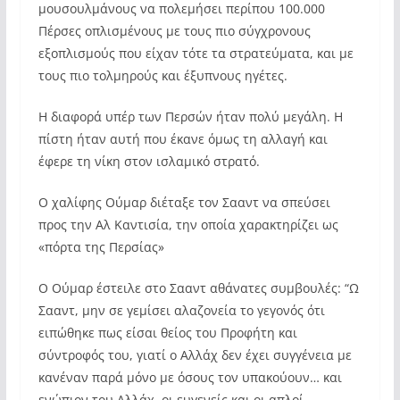
μουσουλμάνους να πολεμήσει περίπου 100.000
Πέρσες οπλισμένους με τους πιο σύγχρονους
εξοπλισμούς που είχαν τότε τα στρατεύματα, και με
τους πιο τολμηρούς και έξυπνους ηγέτες.
Η διαφορά υπέρ των Περσών ήταν πολύ μεγάλη. Η
πίστη ήταν αυτή που έκανε όμως τη αλλαγή και
έφερε τη νίκη στον ισλαμικό στρατό.
Ο χαλίφης Ούμαρ διέταξε τον Σααντ να σπεύσει
προς την Αλ Καντισία, την οποία χαρακτηρίζει ως
«πόρτα της Περσίας»
Ο Ούμαρ έστειλε στο Σααντ αθάνατες συμβουλές: “Ω
Σααντ, μην σε γεμίσει αλαζονεία το γεγονός ότι
ειπώθηκε πως είσαι θείος του Προφήτη και
σύντροφός του, γιατί ο Αλλάχ δεν έχει συγγένεια με
κανέναν παρά μόνο με όσους τον υπακούουν… και
ενώπιον του Αλλάχ, οι ευγενείς και οι απλοί