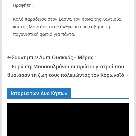
Προφήτη.
Καλό παράδεισο στον Σααντ, τον ήρωα της Καντισία,
και της Μαντάιν, στον άνθρωπο που έσβησε τη
παγανιστική φωτιά για πάντα.
Σααντ μπιν Αμπι Ουακκάς – Μέρος 1
Ευρώπη: Μουσουλμάνοι οι πρώτοι γιατροί που
θυσίασαν τη ζωή τους πολεμώντας τον Κορωνοϊό
Ιστορία των Δυο Κήπων
V
i
d
e