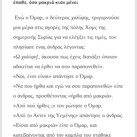
έπαθε, όσο μακριά κιαν μένει
Ενώ ο Όμαρ, ο δεύτερος χαλίφης, τριγυρνούσε
μια μέρα στις αγορές της πόλης Χομς της
σημερινής Συρίας για να ελέγξει τις τιμές, τον
πλησίασε ένας άνδρας λέγοντας:
«Ω χαλίφη!, άκουσα πως έχεις διατάξει όποιον
αδικείται να έρθει να σου παραπονεθεί».
«Ναι, έτσι είναι» απάντησε ο Όμαρ.
«Να που ήρθα και εγώ να σου παραπονεθώ» είπε
ο άνδρας, προσθέτοντας «ήρθα από μακριά».
«Από πού ήρθες ;» τον ρώτησε ο Όμαρ.
«Από το Αντεν της Υεμένης» απάντησε ο άνδρας.
«Είσαι από μακριά» είπε ο Όμαρ, και
κατεβαίνοντας από την καμήλα του στάθηκε