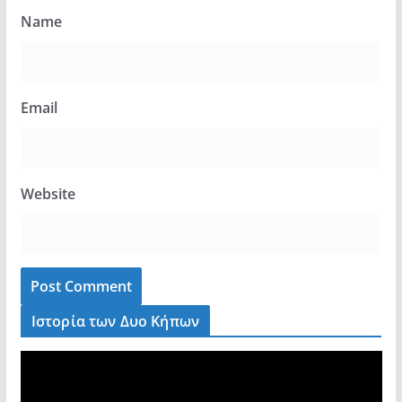
Name
Email
Website
Ιστορία των Δυο Κήπων
V
i