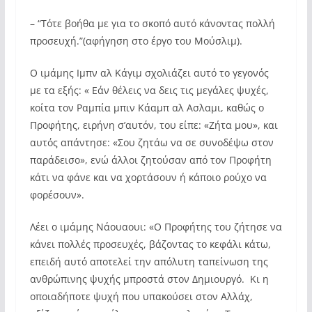
– “Τότε βοήθα με για το σκοπό αυτό κάνοντας πολλή
προσευχή.”(αφήγηση στο έργο του Μούσλιμ).
Ο ιμάμης Ιμπν αλ Κάγιμ σχολιάζει αυτό το γεγονός
με τα εξής: « Εάν θέλεις να δεις τις μεγάλες ψυχές,
κοίτα τον Ραμπία μπιν Κάαμπ αλ Ασλαμι, καθώς ο
Προφήτης, ειρήνη σ’αυτόν, του είπε: «Ζήτα μου», και
αυτός απάντησε: «Σου ζητάω να σε συνοδέψω στον
παράδεισο», ενώ άλλοι ζητούσαν από τον Προφήτη
κάτι να φάνε και να χορτάσουν ή κάποιο ρούχο να
φορέσουν».
Λέει ο ιμάμης Νάουαουι: «Ο Προφήτης του ζήτησε να
κάνει πολλές προσευχές, βάζοντας το κεφάλι κάτω,
επειδή αυτό αποτελεί την απόλυτη ταπείνωση της
ανθρώπινης ψυχής μπροστά στον Δημιουργό. Κι η
οποιαδήποτε ψυχή που υπακούσει στον Αλλάχ,