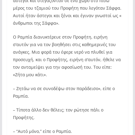
άστεγοι και στεγάζονταν σε ένα χώρο στο πίσω
μέρος του τζαμιού του Προφήτη που λεγόταν Σάφφα.
Αυτοί ήταν άστεγοι και ξένοι και έγιναν γνωστοί ως «
άνθρωποι της Σάφφα».
Ο Ραμπία διανυκτέρευε στον Προφήτη, ειρήνη
σ’αυτόν για να τον βοηθήσει στις καθημερινές του
ανάγκες. Μια φορά του έφερε νερό να πλυθεί για
προσευχή, και ο Προφήτης, ειρήνη σ’αυτόν, ήθελε να
τον ανταμείψει για την αφοσίωσή του. Του είπε:
«Ζήτα μου κάτι».
– Ζητάω να σε συνοδέψω στον παράδεισο», είπε ο
Ραμπία.
– Τίποτα άλλο δεν θέλεις; τον ρώτησε πάλι ο
Προφήτης.
– “Αυτό μόνο,” είπε ο Ραμπία.