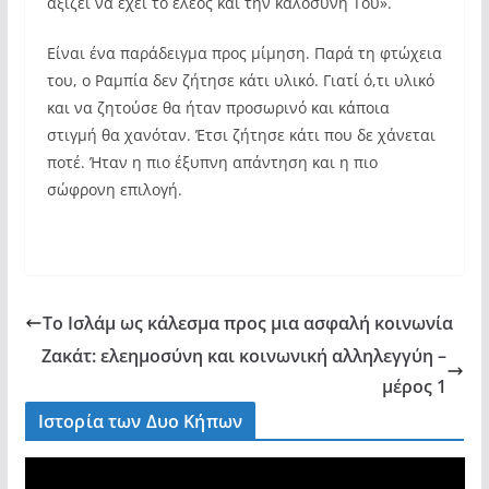
αξίζει να έχει το έλεος και την καλοσύνη Του».
Είναι ένα παράδειγμα προς μίμηση. Παρά τη φτώχεια
του, ο Ραμπία δεν ζήτησε κάτι υλικό. Γιατί ό,τι υλικό
και να ζητούσε θα ήταν προσωρινό και κάποια
στιγμή θα χανόταν. Έτσι ζήτησε κάτι που δε χάνεται
ποτέ. Ήταν η πιο έξυπνη απάντηση και η πιο
σώφρονη επιλογή.
Το Ισλάμ ως κάλεσμα προς μια ασφαλή κοινωνία
Ζακάτ: ελεημοσύνη και κοινωνική αλληλεγγύη –
μέρος 1
Ιστορία των Δυο Κήπων
V