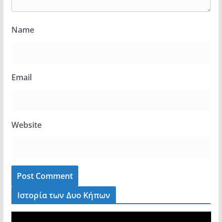
Name
Email
Website
Ιστορία των Δυο Κήπων
V