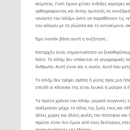
κλίματος. Γιατί έχουν χτίσει ένδοξες καριέρες
ορθογραφώντας και όντας ομιλητές σε συνέδρια 
«γνώστη του Ισλάμ» ώστε να παραθέσουν τις «γν
του κόσμου με τη γλώσσα και το αντικείμενο, σ
Έχει λοιπόν βάση αυτή η συζήτηση ;
Καταρχήν είναι σημαντικότατο να ξεκαθαρίσουμ
Νότο. Το Ισλάμ δεν υπόκειται σε γεωγραφικές πε
άνθρωπο. Αυτή είναι και η ουσία. Αυτό που μετρ
Το Ισλάμ δεν τρέφει αγάπη ή μίσος προς μια ήπ
επειδή οι κάτοικοι της είναι λευκοί ή μαύροι ή
Τα πρώτα χρόνια του Ισλάμ, μερικοί συγγενείς
πολέμησαν μέχρι το τέλος της ζωής τους και π
άλλες χώρες και άλλες φυλές τον πίστεψαν και 
πρώτοι είναι πιο τίμιοι από τους δεύτερους επ
προσωπικότητες της Μέκκας ;