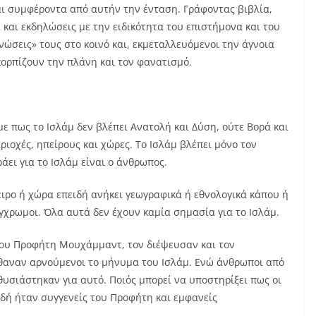
 και συμφέροντα από αυτήν την ένταση. Γράφοντας βιβλία,
και εκδηλώσεις με την ειδικότητα του επιστήμονα και του
ώσεις» τους στο κοινό και, εκμεταλλευόμενοι την άγνοια
κορπίζουν την πλάνη και τον φανατισμό.
ε πως το Ισλάμ δεν βλέπει Ανατολή και Δύση, ούτε Βορά και
ριοχές, ηπείρους και χώρες. Το Ισλάμ βλέπει μόνο τον
άει για το Ισλάμ είναι ο άνθρωπος.
ειρο ή χώρα επειδή ανήκει γεωγραφικά ή εθνολογικά κάπου ή
 έγχρωμοι. Όλα αυτά δεν έχουν καμία σημασία για το Ισλάμ.
 του Προφήτη Μουχάμμαντ, τον διέψευσαν και τον
έθαναν αρνούμενοι το μήνυμα του Ισλάμ. Ενώ άνθρωποι από
θυσιάστηκαν για αυτό. Ποιός μπορεί να υποστηρίξει πως οι
ειδή ήταν συγγενείς του Προφήτη και εμφανείς