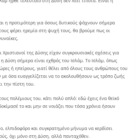
σλάμ ήρθε τελευταίο στη Δύση δεν λέει τίποτα. Είναι η
αι η προτιμότερη για όσους δυτικούς ψάχνουν σήμερα
τους φέρει ηρεμία στη ψυχή τους, θα βρούμε πως οι
γυναίκες.
 Χριστιανοί της Δύσης είχαν συγκρουσιακές σχέσεις για
η Δύση σήμερα είναι εχθρός του Ισλάμ. Το Ισλάμ, όπως
ώρες ή ηπείρους, γιατί θέλει από όλους τους ανθρώπους του
ν με όσα ευαγγελίζεται να το ακολουθήσουν ως τρόπο ζωής
ι την πίστη του.
τους πολέμιους του, κάτι πολύ απλό: εδώ έχεις ένα θεϊκό
οκίμασέ το και μην σε νοιάζει που τόσα χρόνια ήσουν
μο, ελπιδοφόρο και συγκρατημένο μήνυμα να κερδίσει
ούς, όχι μόνο στη Δύση, αλλά πανταχόθεν.