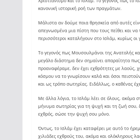
Χριστιανισμό και το Ισλάμ. Το γεγονός πως το Ι
κανονική ιστορική ροή των πραγμάτων.
Μάλιστα αν δούμε ποια θρησκεία από αυτές είν
απεγνωσμένα μια πίστη που τους πείθει και να 
περισσότεροι καταλήγουν στο Ισλάμ, κυρίως οι 
Το γεγονός πως Μουσουλμάνοι της Ανατολής και
μεγάλο διάστημα δεν σημαίνει απαραίτητα πως 
προαναφέραμε, δεν έχει εχθρότητες με λαούς, χ
κόσμου να το γνωρίσουν καλά και όσοι πειστού
και ως τρόπο σωτηρίας. Ειδάλλως, ο καθένας έχε
Με άλλα λόγια, το Ισλάμ λέει σε όλους, ακόμα σ
μήνυμα σωτηρίας για τη ψυχή και τη ζωή σου, δ
εχθρός, σώσε την ψυχή σου μόνο.
Όντως, το Ισλάμ έχει καταφέρει με αυτό το ήρε
χιλιάδες εχθρούς του, ακόμα και ολόκληρους λα