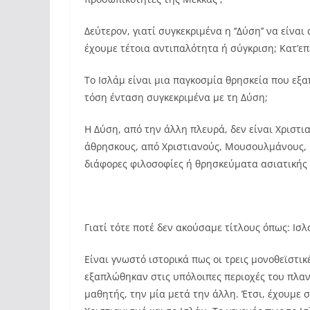
Δεύτερον, γιατί συγκεκριμένα η ‘’Δύση’’ να είναι
έχουμε τέτοια αντιπαλότητα ή σύγκριση; Κατ’ε
Το Ισλάμ είναι μια παγκοσμία θρησκεία που εξαπ
τόση ένταση συγκεκριμένα με τη Δύση;
Η Δύση, από την άλλη πλευρά, δεν είναι Χριστι
άθρησκους, από Χριστιανούς, Μουσουλμάνους, 
διάφορες φιλοσοφίες ή θρησκεύματα ασιατικής
Γιατί τότε ποτέ δεν ακούσαμε τίτλους όπως: Ισλά
Είναι γνωστό ιστορικά πως οι τρεις μονοθεϊστι
εξαπλώθηκαν στις υπόλοιπες περιοχές του πλαν
μαθητής, την μία μετά την άλλη. Έτσι, έχουμε 