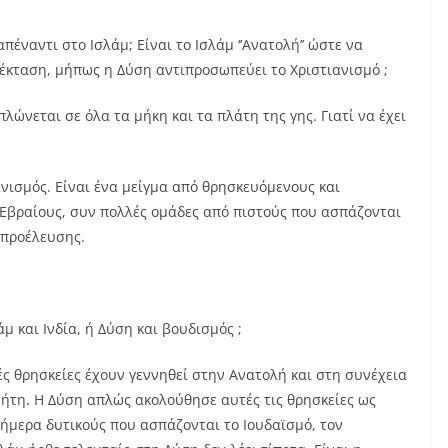
 απέναντι στο Ισλάμ; Είναι το Ισλάμ ‘’Ανατολή’’ ώστε να
πέκταση, μήπως η Δύση αντιπροσωπεύει το Χριστιανισμό ;
λώνεται σε όλα τα μήκη και τα πλάτη της γης. Γιατί να έχει
ανισμός. Είναι ένα μείγμα από θρησκευόμενους και
Εβραίους, συν πολλές ομάδες από πιστούς που ασπάζονται
 προέλευσης.
μ και Ινδία, ή Δύση και βουδισμός ;
κές θρησκείες έχουν γεννηθεί στην Ανατολή και στη συνέχεια
ήτη. Η Δύση απλώς ακολούθησε αυτές τις θρησκείες ως
σήμερα δυτικούς που ασπάζονται το Ιουδαϊσμό, τον