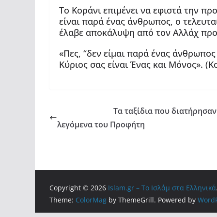
Το Κοράνι επιμένει να εφιστά την π
είναι παρά ένας άνθρωπος, ο τελευτα
έλαβε αποκάλυψη από τον Αλλάχ προ
«Πες, “δεν είμαι παρά ένας άνθρωπο
Κύριος σας είναι Ένας και Μόνος». (Κο
Τα ταξίδια που διατήρησαν 
λεγόμενα του Προφήτη
Copyright © 2026
Islam.gr – Το Ισλάμ στα Ελληνικά
Theme:
ColorMag
by ThemeGrill. Powered by
WordP