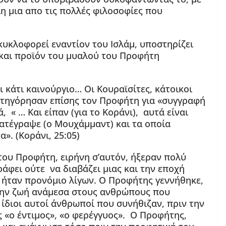
η μια απο τις πολλές φιλοσοφίες που
κυκλοφορεί εναντίον του Ισλάμ, υποστηρίζει
 και προϊόν του μυαλού του Προφήτη
ι κάτι καινούργιο… Οι Κουραϊσίτες, κάτοικοι
κατηγόρησαν επίσης τον Προφήτη για «συγγραφή
, « … Και είπαν (για το Κοράνι), αυτά είναι
ατέγραψε (ο Μουχάμμαντ) και τα οποία
». (Κοράνι, 25:05)
 του Προφήτη, ειρήνη σ’αυτόν, ήξεραν πολύ
ράφει ούτε να διαβάζει μιας και την εποχή
 ήταν προνόμιο λίγων. Ο Προφήτης γεννήθηκε,
 την ζωή ανάμεσα στους ανθρώπους που
 ίδιοι αυτοί άνθρωποί που συνήθιζαν, πριν την
 «ο έντιμος», «ο φερέγγυος». Ο Προφήτης,