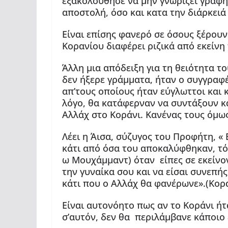
εξακολούθησε να μην γνωρίζει γραφή
αποστολή, όσο και κατα την διάρκειά 
Είναι επίσης φανερό σε όσους ξέρου
Κορανίου διαφέρει ριζικά από εκείνη
Άλλη μια απόδειξη για τη θειότητα τ
δεν ήξερε γράμματα, ήταν ο συγγραφέ
απ’τους οποίους ήταν εύγλωττοι και 
λόγο, θα κατάφερναν να συντάξουν κά
Αλλάχ στο Κοράνι. Κανένας τους όμως
Λέει η Άισα, σύζυγος του Προφήτη, «
κάτι από όσα του αποκαλύφθηκαν, τότ
ω Μουχάμμαντ) όταν είπες σε εκείνον
την γυναίκα σου και να είσαι συνεπή
κάτι που ο Αλλάχ θα φανέρωνε».(Κορά
Είναι αυτονόητο πως αν το Κοράνι ή
σ’αυτόν, δεν θα περιλάμβανε κάποιο