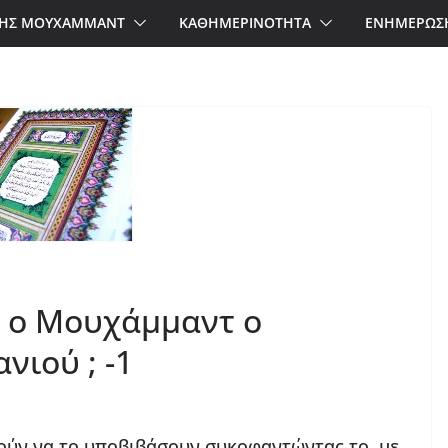
ΗΣ ΜΟΥΧΑΜΜΑΝΤ
ΚΑΘΗΜΕΡΙΝΟΤΗΤΑ
ΕΝΗΜΕΡΩΣ
χάμμαντ o
νιού ; -1
ούν να το υποβιβάσουν συκοφαντώντας το, με