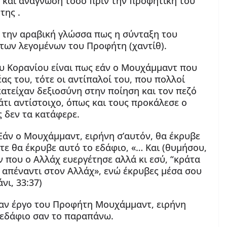
 και ανάγνωση τόσο πριν την προφητική του
της .
ν την αραβική γλώσσα πως η σύνταξη του
 των λεγομένων του Προφήτη (χαντίθ).
ου Κορανίου είναι πως εάν ο Μουχάμμαντ που
ας του, τότε οι αντίπαλοί του, που πολλοί
κατείχαν δεξιοσύνη στην ποίηση και τον πεζό
τι αντίστοιχο, όπως και τους προκάλεσε ο
 δεν τα κατάφερε.
 Εάν ο Μουχάμμαντ, ειρήνη σ’αυτόν, θα έκρυβε
ε θα έκρυβε αυτό το εδάφιο, «… Και (θυμήσου,
 που ο Αλλάχ ευεργέτησε αλλά κι εσύ, “κράτα
ς απέναντι στον Αλλάχ», ενώ έκρυβες μέσα σου
νι, 33:37)
ταν έργο του Προφήτη Μουχάμμαντ, ειρήνη
 εδάφιο σαν το παραπάνω.