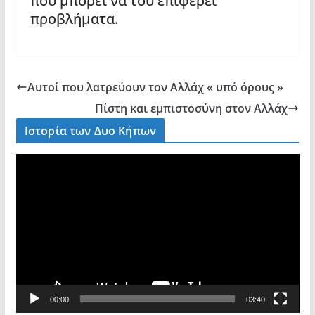
που μπορεί να του επιφέρει
προβλήματα.
Αυτοί που λατρεύουν τον Αλλάχ « υπό όρους »
Πίστη και εμπιστοσύνη στον Αλλάχ
Ιστορία των Δυο Κήπων
V
i
d
e
o
P
l
a
00:00
03:40
y