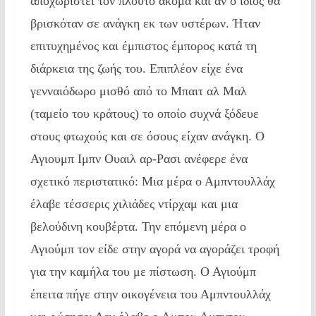
αποχωριστεί τον πλούτο ακόμα και αν ο ίδιος θα
βρισκόταν σε ανάγκη εκ των υστέρων. Ήταν
επιτυχημένος και έμπιστος έμπορος κατά τη
διάρκεια της ζωής του. Επιπλέον είχε ένα
γενναιόδωρο μισθό από το Μπαιτ αλ Μαλ
(ταμείο του κράτους) το οποίο συχνά ξόδευε
στους φτωχούς και σε όσους είχαν ανάγκη. Ο
Αγιουμπ Ιμπν Ουαιλ αρ-Ρασι ανέφερε ένα
σχετικό περιστατικό: Μια μέρα ο Αμπντουλλάχ
έλαβε τέσσερις χιλιάδες ντίρχαμ και μια
βελούδινη κουβέρτα. Την επόμενη μέρα ο
Αγιούμπ τον είδε στην αγορά να αγοράζει τροφή
για την καμήλα του με πίστωση. Ο Αγιούμπ
έπειτα πήγε στην οικογένεια του Αμπντουλλάχ