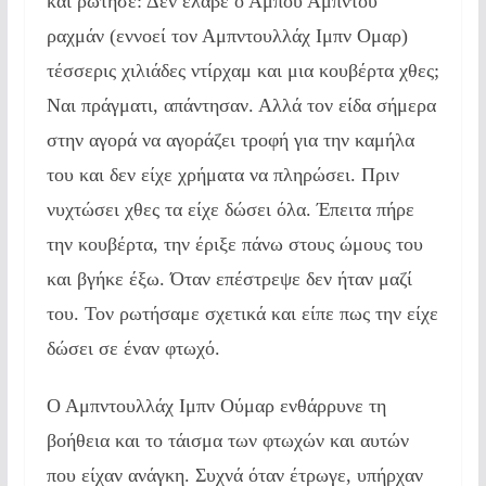
και ρώτησε: Δεν έλαβε ο Αμπου Αμπντου
ραχμάν (εννοεί τον Αμπντουλλάχ Ιμπν Ομαρ)
τέσσερις χιλιάδες ντίρχαμ και μια κουβέρτα χθες;
Ναι πράγματι, απάντησαν. Αλλά τον είδα σήμερα
στην αγορά να αγοράζει τροφή για την καμήλα
του και δεν είχε χρήματα να πληρώσει. Πριν
νυχτώσει χθες τα είχε δώσει όλα. Έπειτα πήρε
την κουβέρτα, την έριξε πάνω στους ώμους του
και βγήκε έξω. Όταν επέστρεψε δεν ήταν μαζί
του. Τον ρωτήσαμε σχετικά και είπε πως την είχε
δώσει σε έναν φτωχό.
Ο Αμπντουλλάχ Ιμπν Ούμαρ ενθάρρυνε τη
βοήθεια και το τάισμα των φτωχών και αυτών
που είχαν ανάγκη. Συχνά όταν έτρωγε, υπήρχαν