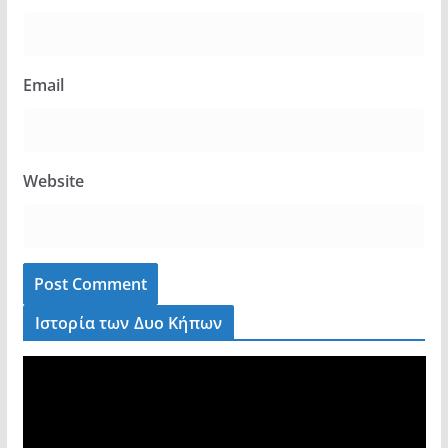
Email
Website
Ιστορία των Δυο Κήπων
V
i
d
e