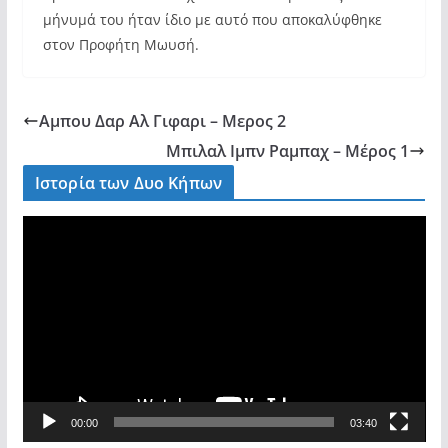
μήνυμά του ήταν ίδιο με αυτό που αποκαλύφθηκε
στον Προφήτη Μωυσή.
Αμπου Δαρ Αλ Γιφαρι – Μερος 2
Μπιλαλ Ιμπν Ραμπαχ – Μέρος 1
Ιστορία των Δυο Κήπων
V
i
d
e
o
P
l
a
00:00
03:40
y